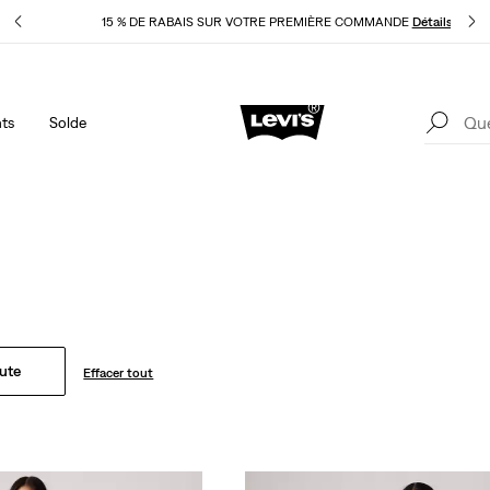
pliqué
15 % DE RABAIS SUR VOTRE PREMIÈRE COMMANDE
Détails
ts
Solde
40 % DE RABAIS ADDITIONNEL SUR LES SOLDES. Appliqué
1
automatiquement à la caisse.
Détails
Nouveautés Pour Femme
s hauts légers et des accessoires classiques : le style estival n'a 
aute
Effacer tout