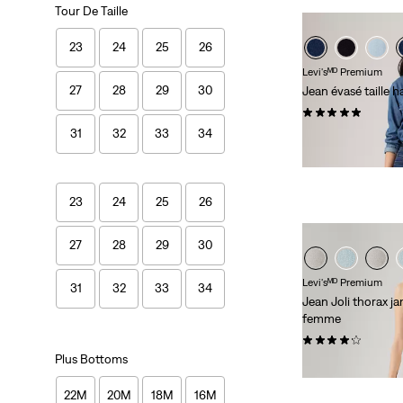
Tour De Taille
23
24
25
26
Levi'sᴹᴰ Premium
27
28
29
30
Jean évasé taille
(9)
31
32
33
34
118,00 $
23
24
25
26
27
28
29
30
Levi'sᴹᴰ Premium
31
32
33
34
Jean Joli thorax j
femme
(802)
Plus Bottoms
118,00 $
22M
20M
18M
16M