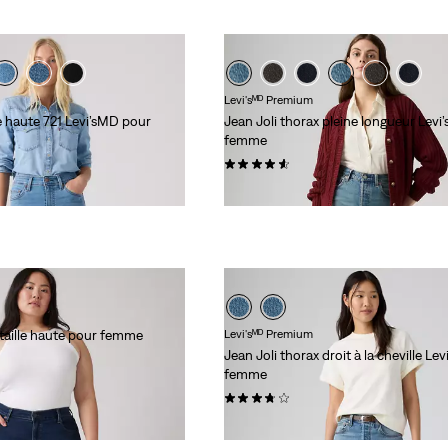
Levi'sᴹᴰ Premium
le haute 721 Levi’sMD pour
Jean Joli thorax pleine longueur Lev
femme
(305)
118,00 $ -
138,00 $
 taille haute pour femme
Levi'sᴹᴰ Premium
Jean Joli thorax droit à la cheville Le
femme
(129)
118,00 $