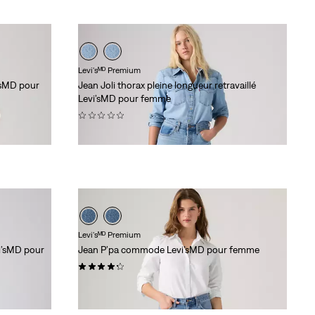
Levi'sᴹᴰ Premium
i’sMD pour
Jean Joli thorax pleine longueur retravaillé
Levi’sMD pour femme
(0)
118,00 $
Levi'sᴹᴰ Premium
vi’sMD pour
Jean P’pa commode Levi’sMD pour femme
(46)
128,00 $