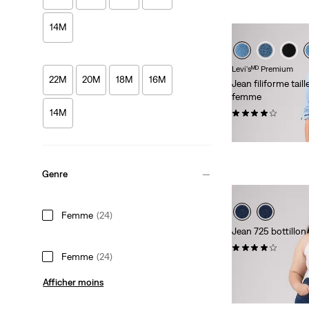
14M
Levi'sᴹᴰ Premium
22M
20M
18M
16M
Jean filiforme tail
femme
(143)
14M
118,00 $
Genre
Femme
(24)
Jean 725 bottillon
(163)
Femme
(24)
99,95 $
Afficher moins