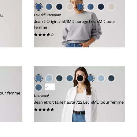
ts
Levi'sᴹᴰ Premium
Jean L’Original 501MD abrégé Levi’sMD pour
femme
(207)
118,00 $
+1
 pour femme
Nouveau!
Jean étroit taille haute 722 Levi’sMD pour femme
(8)
118,00 $