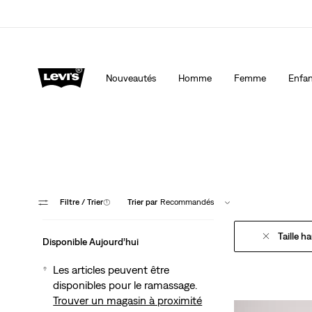
40 % DE RABAIS ADDITIONNEL SUR LES SOLDES. Ap
automatiquement à la caisse.
Détails
Nouveautés
Homme
Femme
Enfan
Des shorts tendance, de
Filtre
/ Trier
(1)
Trier par
Recommandés
Taille h
Disponible Aujourd’hui
Les articles peuvent être
disponibles pour le ramassage.
Trouver un magasin à proximité