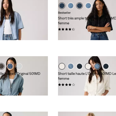
Bestseller
s Shorts
Short très ample taille haute Levi’sM
femme
(139)
88,00 $
ille haute L’Original 501MD
Short taille haute L’Original 501MD L
mme
femme
(508)
88,00 $