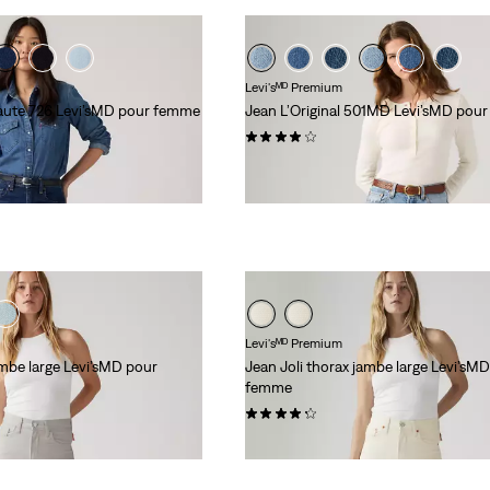
Levi'sᴹᴰ Premium
 haute 726 Levi’sMD pour femme
Jean L’Original 501MD Levi’sMD pou
(627)
118,00 $
Levi'sᴹᴰ Premium
ambe large Levi’sMD pour
Jean Joli thorax jambe large Levi’sM
femme
(1128)
118,00 $