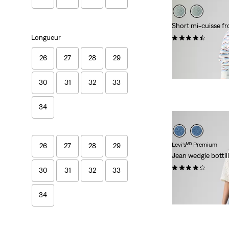
Short mi-cuisse f
Longueur
(45)
69,95 $
26
27
28
29
30
31
32
33
34
Levi'sᴹᴰ Premium
26
27
28
29
Jean wedgie botti
(363)
30
31
32
33
118,00 $
34