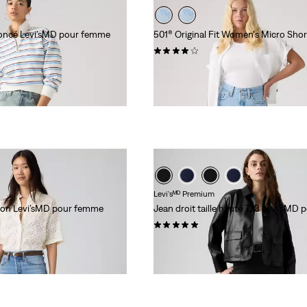
roncé Levi’sMD pour femme
501® Original Fit Women's Micro Shor
(15)
69,95 $
Levi'sᴹᴰ Premium
llon Levi’sMD pour femme
Jean droit taille haute 723 Levi’sMD
(4)
118,00 $