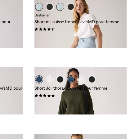
Bestseller
D pour
Short mi-cuisse froncé Levi’sMD pour femme
(357)
69,95 $
evi’sMD pour
Short Joli thorax Levi’sMD pour femme
(98)
88,00 $