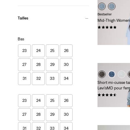
Bestseller
Tailles
Mid-Thigh Women'
(43)
88,00 $
Bas
23
24
25
26
27
28
29
30
31
32
33
34
Short mi-cuisse ta
Levi’sMD pour fe
(227)
23
24
25
26
88,00 $
27
28
29
30
31
32
33
34