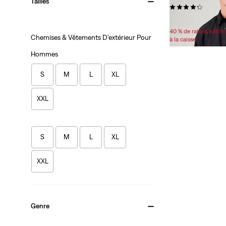
Tailles
(32)
Sale
Original
58,98 $
69,95 $
Price
Price
40 % de rabais addit
Chemises & Vêtements D'extérieur Pour
is
was
à la caisse
Hommes
S
M
L
XL
XXL
S
M
L
XL
XXL
Genre