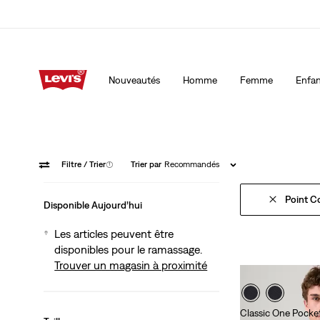
15 % DE RABAIS SUR VOTRE PREMIÈRE COMMANDE
Détai
Nouveautés
Homme
Femme
Enfan
15 % DE RABAIS SUR VOTRE PREMIÈRE COMMANDE
Détai
Filtre
/ Trier
(1)
Trier par
Recommandés
Point Co
Disponible Aujourd’hui
Les articles peuvent être
disponibles pour le ramassage.
Trouver un magasin à proximité
Classic One Pocket