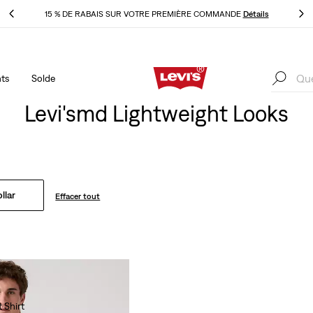
ls
LE MEILLEUR DE LEVI'SMD – MAINTENANT DANS L’APPLI
Détails
ts
Solde
ls
LE MEILLEUR DE LEVI'SMD – MAINTENANT DANS L’APPLI
Détails
Levi'smd Lightweight Looks
llar
Effacer tout
 Shirt