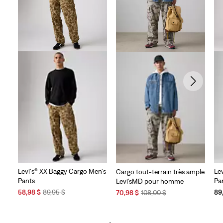
Levi's® XX Baggy Cargo Men's
Le
Cargo tout-terrain très ample
Pants
Pa
Levi’sMD pour homme
Sale
Original
Sale
Original
58,98 $
89,95 $
89
70,98 $
108,00 $
Price
Price
Price
Price
is
was
is
was