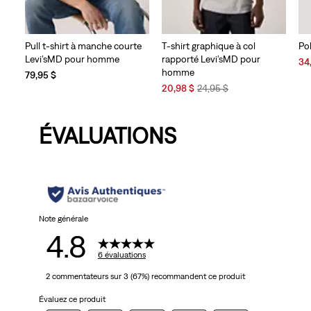
Pull t-shirt à manche courte
T-shirt graphique à col
Pol
Levi’sMD pour homme
rapporté Levi’sMD pour
Sal
34
homme
Pri
79,95 $
Sale
Original
is
20,98 $
24,95 $
Price
Price
is
was
ÉVALUATIONS
Note générale
4.8
6 évaluations
2 commentateurs sur 3 (67%) recommandent ce produit
Évaluez ce produit