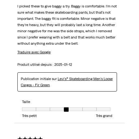
I picked these to give baggy a try. Baggy is comfortable. I'm not
sure what makes these skateboarding pants, but that's not
important. The baggy fit is comfortable. Minor negative is that
they're heavy, but they will probably last a long time. Another
minor negative for me was the side straps, which I removed
since I prefer wearing with a belt and that works much better
without anything extra under the belt.
Traduire avec Google
Produit utilisé depuis :
2025-01-12
Publication initiale sur
Levi's® Skateboarding Men's Loose
Cargos - Fir Green
Taille
Taille, 4 sur 7, où 1 est égal à Très petit et 7 est égal à Très grand
Très petit
Très grand