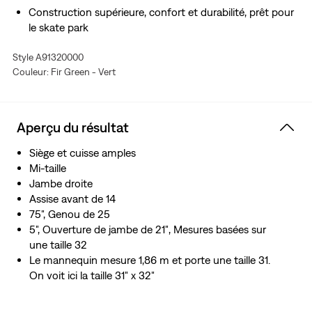
Construction supérieure, confort et durabilité, prêt pour
le skate park
Un cargo confo et très ample
Style A91320000
Taillé avec une coupe ample
Couleur: Fir Green - Vert
Confection extensible pour plus de liberté de
mouvement et d'aisance
Développée avec la technologie Solide pour une
meilleure durabilité
Aperçu du résultat
Siège et cuisse amples
Mi-taille
Jambe droite
Assise avant de 14
75", Genou de 25
5", Ouverture de jambe de 21″, Mesures basées sur
une taille 32
Le mannequin mesure 1,86 m et porte une taille 31.
On voit ici la taille 31″ x 32″