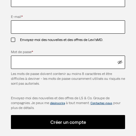
E-mail
*
Envoyez-moi des nouvelles et des offres de Levi’sMD.
Mot de passe
*
Les mots de passe doivent contenir au moins 8 caractères et être
difficiles à deviner - les mots de passe couramment utilisés ou risqués ne
sont pas autorisés.
Envoyez-moi des nouvelles et des offres de LS & Co. Groupe de
compagnies. Je peux me
à tout moment.
pour
désinscrire
Contactez-nous
plus de détails.
Créer un compte