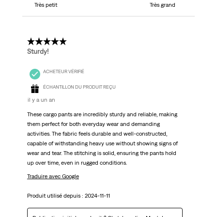
Très petit
Très grand
4 étoile(s) sur 5.
Sturdy!
ACHETEUR VÉRIFIÉ
ÉCHANTILLON DU PRODUIT REÇU
il y a un an
These cargo pants are incredibly sturdy and reliable, making
them perfect for both everyday wear and demanding
activities. The fabric feels durable and well-constructed,
capable of withstanding heavy use without showing signs of
wear and tear. The stitching is solid, ensuring the pants hold
up over time, even in rugged conditions.
Traduire avec Google
Produit utilisé depuis :
2024-11-11