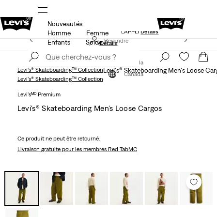
Nouveautés
NDE
LE MEILLEUR DE LEVI'SMD – MAINTENANT DANS
L’APPLI
Détails
Homme
Femme
15 % DE RABAIS SUR VOTRE PREMIÈRE COMMANDE
Rejoindre
Enfants
Solde
Détails
maintenant
Rejoindre
maintenant
Canada
Levi's® Skateboarding™ Collection
Levi's® Skateboarding Men's Loose Car
Canada
Levi's® Skateboarding™ Collection
Levi'sᴹᴰ Premium
Levi's® Skateboarding Men's Loose Cargos
Ce produit ne peut être retourné.
Livraison gratuite
pour les membres Red TabMC