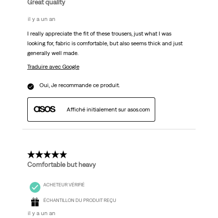
Great quality
il y a un an
I really appreciate the fit of these trousers, just what I was
looking for, fabric is comfortable, but also seems thick and just
generally well made.
Traduire avec Google
Oui, Je recommande ce produit.
Affiché initialement sur asos.com
5 étoile(s) sur 5.
Comfortable but heavy
ACHETEUR VÉRIFIÉ
ÉCHANTILLON DU PRODUIT REÇU
il y a un an