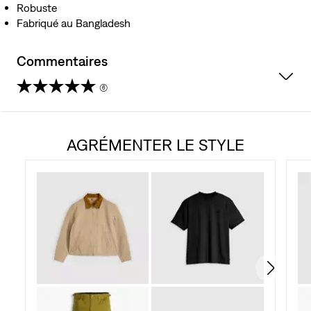
Robuste
Fabriqué au Bangladesh
Commentaires
(6)
4.8
étoile(s)
AGRÉMENTER LE STYLE
sur
5.
6
évaluations