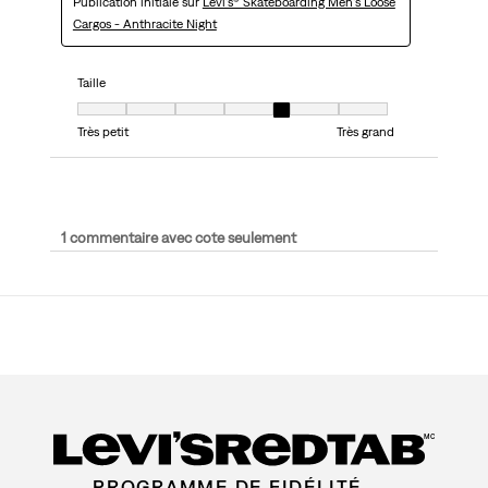
Publication initiale sur
Levi's® Skateboarding Men's Loose
Cargos - Anthracite Night
Taille
Taille, 5 sur 7, où 1 est égal à Très petit et 7 est égal à Très grand
Très petit
Très grand
1 commentaire avec cote seulement
MC
PROGRAMME DE FIDÉLITÉ