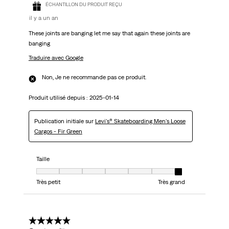
ÉCHANTILLON DU PRODUIT REÇU
il y a un an
These joints are banging let me say that again these joints are
banging
Traduire avec Google
Non, Je ne recommande pas ce produit.
Produit utilisé depuis :
2025-01-14
Publication initiale sur
Levi's® Skateboarding Men's Loose
Cargos - Fir Green
Taille
Taille, 7 sur 7, où 1 est égal à Très petit et 7 est égal à Très grand
Très petit
Très grand
5 étoile(s) sur 5.