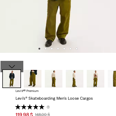
Levi'sᴹᴰ Premium
Levi's® Skateboarding Men's Loose Cargos
(6)
Sale
119,98 $
Original
148,00 $