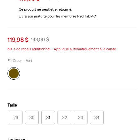
price
Price
Ce produit ne peut être retourné.
is
Was
Livraison gratuite
pour les membres Red TabMC
Sale
119,98 $
Original
148,00 $
price
Price
50 % de rabais additionnel - Appliqué automatiquement à la caisse
is
Was
Fir Green - Vert
Taille
29
30
31
32
33
34
Longueur