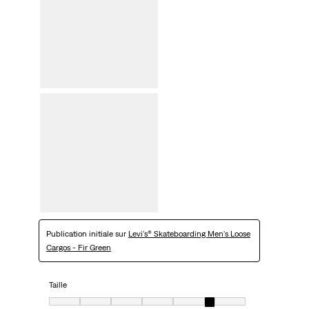
Publication initiale sur
Levi's® Skateboarding Men's Loose
Cargos - Fir Green
Taille
Taille, 6 sur 7, où 1 est égal à Très petit et 7 est égal à Très grand