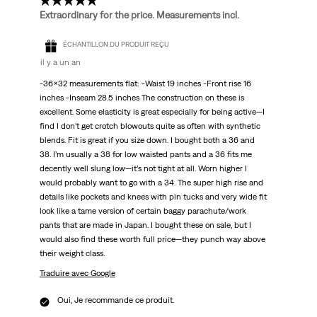
5 étoile(s) sur 5.
Extraordinary for the price. Measurements incl.
ÉCHANTILLON DU PRODUIT REÇU
il y a un an
-36x32 measurements flat: -Waist 19 inches -Front rise 16
inches -Inseam 28.5 inches The construction on these is
excellent. Some elasticity is great especially for being active—I
find I don’t get crotch blowouts quite as often with synthetic
blends. Fit is great if you size down. I bought both a 36 and
38. I’m usually a 38 for low waisted pants and a 36 fits me
decently well slung low—it’s not tight at all. Worn higher I
would probably want to go with a 34. The super high rise and
details like pockets and knees with pin tucks and very wide fit
look like a tame version of certain baggy parachute/work
pants that are made in Japan. I bought these on sale, but I
would also find these worth full price—they punch way above
their weight class.
Traduire avec Google
Oui, Je recommande ce produit.