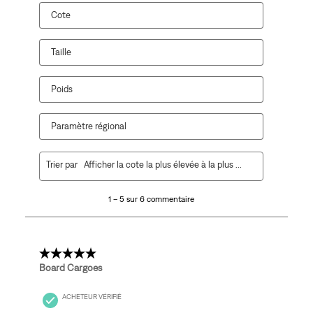
Cote
Taille
Poids
Paramètre régional
1
Trier par
Afficher la cote la plus élevée à la plus faible
à
5
1 – 5 sur 6 commentaire
sur
6
commentaire.
5 étoile(s) sur 5.
Board Cargoes
ACHETEUR VÉRIFIÉ