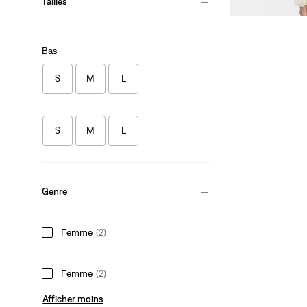
Tailles
Bas
S
M
L
S
M
L
Genre
Femme
(2)
Femme
(2)
Afficher moins