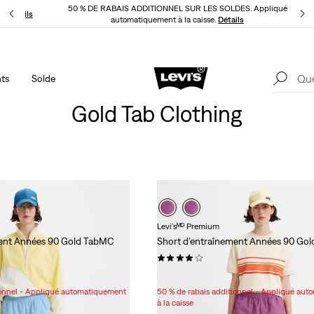
50 % DE RABAIS ADDITIONNEL SUR LES SOLDES. Appliqué
LI
Détails
automatiquement à la caisse.
Détails
ts
Solde
LE MEILLEUR DE LEVI'SMD – MAINTENANT DANS L’APPLI
Détails
Gold Tab Clothing
Levi'sᴹᴰ Premium
ment Années 90 Gold TabMC
Short d’entraînement Années 90 Go
(6)
Sale
Original
49,98 $
68,00 $
Price
Price
ionnel - Appliqué automatiquement
50 % de rabais additionnel - Appliqué au
is
was
à la caisse