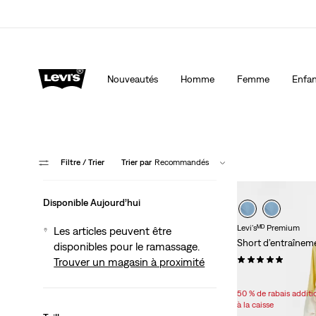
LE MEILLEUR DE LEVI'SMD – MAINTENANT DANS L’APP
Nouveautés
Homme
Femme
Enfan
Filtre
/ Trier
Trier par
Recommandés
Disponible Aujourd’hui
Levi'sᴹᴰ Premium
Les articles peuvent être
Short d’entraîne
disponibles pour le ramassage.
(3)
Trouver un magasin à proximité
Sale
Original
54,98 $
68,00 $
Price
Price
50 % de rabais addit
is
was
à la caisse