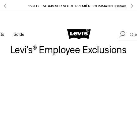
pliqué
15 % DE RABAIS SUR VOTRE PREMIÈRE COMMANDE
Détails
ts
Solde
40 % DE RABAIS ADDITIONNEL SUR LES SOLDES. Appliqué
1
automatiquement à la caisse.
Détails
Levi's® Employee Exclusions