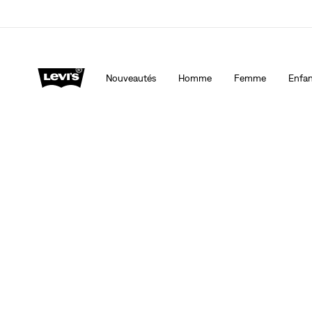
40 % DE RABAIS ADDITIONNEL SUR LES SOLDES. Ap
automatiquement à la caisse.
Détails
Nouveautés
Homme
Femme
Enfan