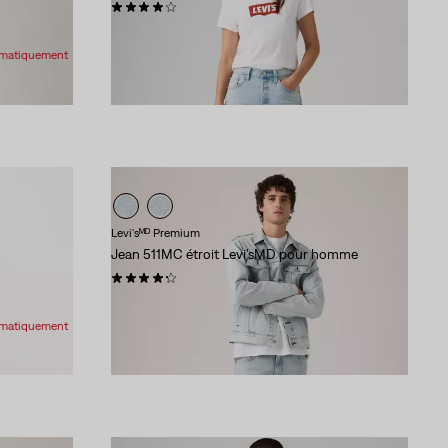
(988)
118,00 $
tomatiquement
Levi'sᴹᴰ Premium
Jean 511MC étroit Levi’sMD pour homme
(1009)
118,00 $
tomatiquement