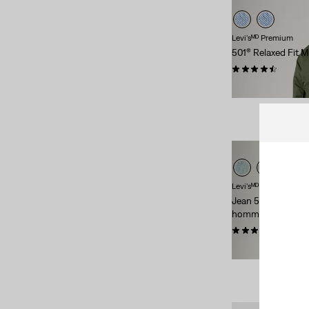
Numéro De Taille
Levi'sᴹᴰ Premium
501® Relaxed Fit M
501ᴹᴰ L'Original
(13)
(52)
502ᴹᶜ Fuselé
(2)
118,00 $
511ᴹᶜ Étroit
(10)
541ᴹᶜ Athlétique fuselé
(3)
505ᴹᶜ traditionnel
(2)
501ᴹᴰ l'original
(1)
Levi'sᴹᴰ Premium
Jean 541MC athlét
501ᴹᴰ L'Original
(13)
homme
502ᴹᶜ Fuselé
(2)
(26)
118,00 $
511ᴹᶜ Étroit
(10)
541ᴹᶜ Athlétique fuselé
(3)
505ᴹᶜ traditionnel
(2)