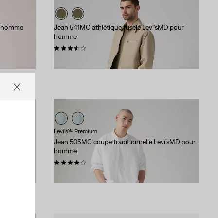
ur homme
Jean 541MC athlétique fuselé Levi’sMD pour
homme
(60)
99,95 $
Levi'sᴹᴰ Premium
homme
Jean 505MC coupe traditionnelle Levi’sMD pour
homme
(122)
118,00 $