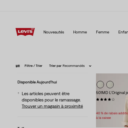
15 % DE RABAIS SUR VOTRE PREMIÈRE COMMANDE
Détai
Nouveautés
Homme
Femme
Enfan
15 % DE RABAIS SUR VOTRE PREMIÈRE COMMANDE
Détai
Filtre
/ Trier
Trier par
Recommandés
Disponible Aujourd’hui
501MD L'Original 
Les articles peuvent être
(966)
disponibles pour le ramassage.
Trouver un magasin à proximité
Sale
Original
59,98 $
118,00 $
Price
Price
40 % de rabais addit
is
was
à la caisse