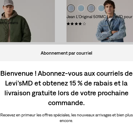
Jean L’Original 501MC Levi’sMD po
en's Jeans
(1339)
89,95 $ -
99,95 $
Abonnement par courriel
Bienvenue ! Abonnez-vous aux courriels de
Levi'sᴹᴰ Premium
Levi’sMD et obtenez 15 % de rabais et la
ique fuselé Levi’sMD pour
Jean ample 501MC Levi’sMD pour 
livraison gratuite lors de votre prochaine
(94)
commande.
118,00 $
Recevez en primeur les offres spéciales, les nouveaux arrivages et bien plus
encore.