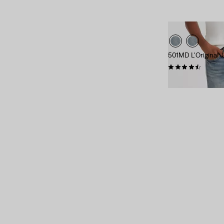
Haute extensibilité
(6)
Légèrement extensible
(14)
501MD L'Original
Non extensible
(11)
(1331)
99,95 $
Haute extensibilité
(6)
Légèrement extensible
(14)
Non extensible
(11)
Afficher moins
Coupe
Droit
(16)