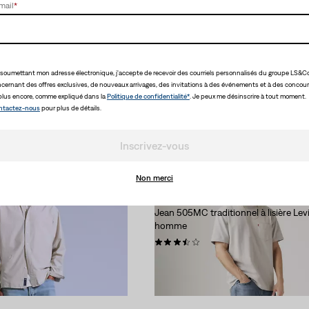
mail
*
t coupé à 11 pouces pour
Levi'sᴹᴰ Premium
Jean L’Original 501MD Levi’sMD po
(405)
soumettant mon adresse électronique, j'accepte de recevoir des courriels personnalisés du groupe LS&Co
cernant des offres exclusives, de nouveaux arrivages, des invitations à des événements et à des concour
148,00 $
plus encore, comme expliqué dans la
Politique de confidentialité*
. Je peux me désinscrire à tout moment.
ntactez-nous
pour plus de détails.
Inscrivez-vous
Non merci
l Selvedge Men's Jeans
Levi'sᴹᴰ Premium
Jean 505MC traditionnel à lisière Le
homme
(108)
148,00 $