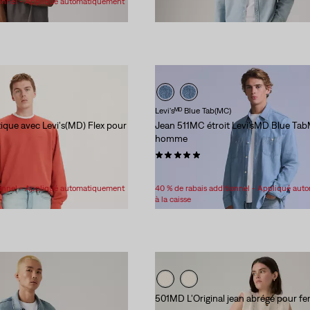
ionnel - Appliqué automatiquement
Levi'sᴹᴰ Blue Tab(MC)
ique avec Levi's(MD) Flex pour
Jean 511MC étroit Levi’sMD Blue Ta
homme
(2)
Sale
Original
261,98 $
335,00 $
Price
Price
ionnel - Appliqué automatiquement
40 % de rabais additionnel - Appliqué au
is
was
à la caisse
501MD L'Original jean abrégé pour 