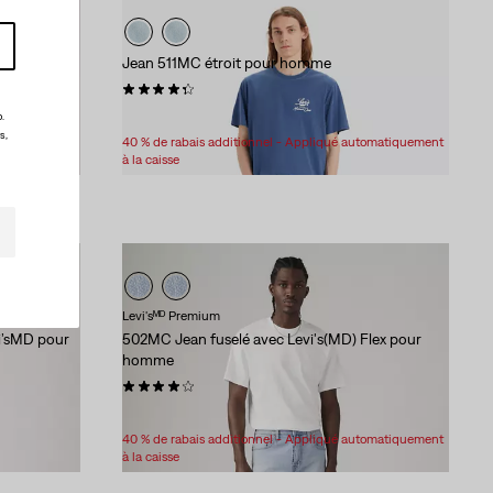
Jean 511MC étroit pour homme
ur homme
(2337)
Sale
Original
64,98 $
99,95 $
.
Price
Price
s,
40 % de rabais additionnel - Appliqué automatiquement
is
was
à la caisse
Levi'sᴹᴰ Premium
vi’sMD pour
502MC Jean fuselé avec Levi's(MD) Flex pour
homme
(193)
Sale
Original
82,98 $
118,00 $
Price
Price
40 % de rabais additionnel - Appliqué automatiquement
is
was
à la caisse