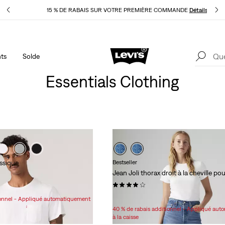
pliqué
15 % DE RABAIS SUR VOTRE PREMIÈRE COMMANDE
Détails
ts
Solde
40 % DE RABAIS ADDITIONNEL SUR LES SOLDES. Appliqué
1
automatiquement à la caisse.
Détails
Essentials Clothing
assique
Bestseller
Jean Joli thorax droit à la cheville p
(1189)
Sale
Original
59,98 $
118,00 $
ionnel - Appliqué automatiquement
Price
Price
40 % de rabais additionnel - Appliqué au
is
was
à la caisse