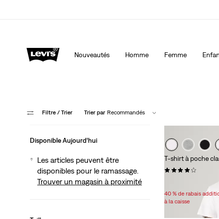
40 % DE RABAIS ADDITIONNEL SUR LES SOLDES. Ap
automatiquement à la caisse.
Détails
Nouveautés
Homme
Femme
Enfan
Filtre
/ Trier
Trier par
Recommandés
Disponible Aujourd’hui
T-shirt à poche cl
Les articles peuvent être
(120)
disponibles pour le ramassage.
Trouver un magasin à proximité
Sale
Original
24,98 $
29,95 $
Price
Price
40 % de rabais addit
is
was
à la caisse