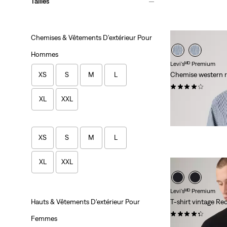
Tailles
Chemises & Vêtements D'extérieur Pour
Hommes
Levi'sᴹᴰ Premium
Chemise western r
XS
S
M
L
(95)
XL
XXL
98,00 $
XS
S
M
L
XL
XXL
Levi'sᴹᴰ Premium
Hauts & Vêtements D'extérieur Pour
T-shirt vintage R
(152)
Femmes
35,00 $