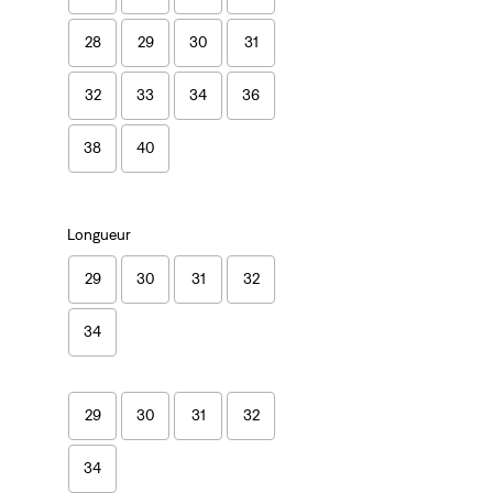
28
29
30
31
32
33
34
36
38
40
Longueur
29
30
31
32
34
29
30
31
32
34