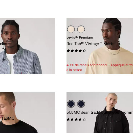
Levi'sᴹᴰ Premium
elax
Red Tab™ Vintage T-Shirt
(96)
Sale
Original
26,98 $
35,00 $
Price
Price
40 % de rabais additionnel - Appliqué au
is
was
à la caisse
505MC Jean traditionnel pour hom
ed TabMC
(5957)
89,95 $