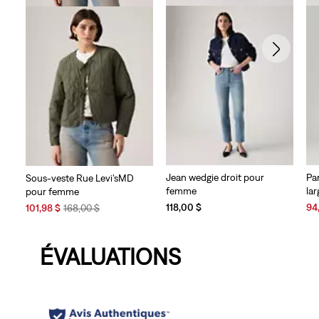
Jean wedgie droit pour
Pa
Sous-veste Rue Levi’sMD
femme
la
pour femme
Sal
Sale
Original
118,00 $
94
101,98 $
168,00 $
Pri
Price
Price
is
is
was
ÉVALUATIONS