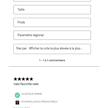
formulaire
formulaire
formulaire
formulaire
formulaire
de
de
de
de
de
Taille
soumission.
soumission.
soumission.
soumission.
soumission.
Poids
Paramètre régional
1
Trier par
Afficher la cote la plus élevée à la plus faible
à
1
1 – 1 à 1 commentaire
à
1
commentaire.
5 étoile(s) sur 5.
new favorite vest
ACHETEUR VÉRIFIÉ
ÉCHANTILLON DU PRODUIT REÇU