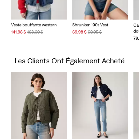
Veste bouffante western
Shrunken '90s Vest
Ca
do
Sale
Original
Sale
Original
141,98 $
168,00 $
69,98 $
99,95 $
Price
Price
Price
Price
79
is
was
is
was
Les Clients Ont Également Acheté
Skip Carousel