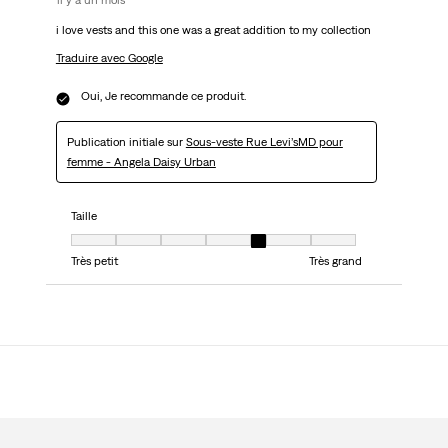
il y a un mois
i love vests and this one was a great addition to my collection
Traduire avec Google
Oui, Je recommande ce produit.
Publication initiale sur
Sous-veste Rue Levi’sMD pour
femme - Angela Daisy Urban
Taille
Taille, 5 sur 7, où 1 est égal à Très petit et 7 est égal à Très grand
Très petit
Très grand