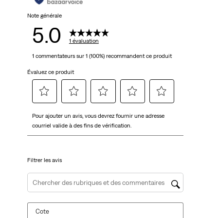
Note générale
5.0
1 évaluation
1 commentateurs sur 1 (100%) recommandent ce produit
Évaluez ce produit
Sélectionnez
Sélectionnez
Sélectionnez
Sélectionnez
Sélectionnez
Pour ajouter un avis, vous devrez fournir une adresse
pour
pour
pour
pour
pour
courriel valide à des fins de vérification.
évaluer
évaluer
évaluer
évaluer
évaluer
l'article
l'article
l'article
l'article
l'article
à
à
à
à
à
Filtrer les avis
1
2
3
4
5
étoile.
étoiles.
étoiles.
étoiles.
étoiles.
Cette
Cette
Cette
Cette
Cette
Zone de recherche de sujet et d'avis
action
action
action
action
action
ouvrira
ouvrira
ouvrira
ouvrira
ouvrira
Cote
le
le
le
le
le