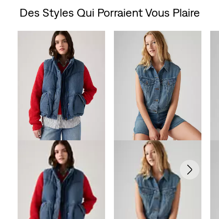
Des Styles Qui Porraient Vous Plaire
sur
Skip Carousel
5.
1
évaluation