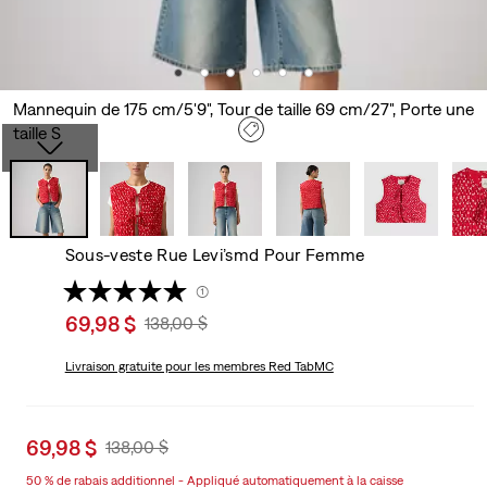
Mannequin de 175 cm/5'9", Tour de taille 69 cm/27", Porte une
taille S
Sous-veste Rue Levi’smd Pour Femme
(1)
Sale
69,98 $
Original
138,00 $
price
Price
is
Livraison gratuite
pour les membres Red TabMC
Was
Sale
69,98 $
Original
138,00 $
price
Price
50 % de rabais additionnel - Appliqué automatiquement à la caisse