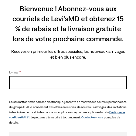
Bienvenue ! Abonnez-vous aux
Short L'Original 501MD
Levi'sᴹᴰ Premium
(Taille Plus)
Jean 501MD Incurvé
courriels de Levi’sMD et obtenez 15
Levi’sMD pour femme
(42)
Sale
Original
41,98 $
69,95 $
(423)
% de rabais et la livraison gratuite
Price
Price
118,00 $
40 % de rabais additionnel -
is
was
Appliqué automatiquement à
30 % de rabais + 2X Points
lors de votre prochaine commande.
la caisse
pour Red Tabᴹᶜ membres
Recevez en primeur les offres spéciales, les nouveaux arrivages
et bien plus encore.
Short L'Original 501MD
Levi'sᴹᴰ Premium
E-mail
*
(Taille Plus)
501MD Jean filiforme
pour femme
(4)
69,95 $
(306)
Sale
Original
82,98 $
128,00 $
30 % de rabais + 2X Points
Price
Price
pour Red Tabᴹᶜ membres
40 % de rabais additionnel -
is
was
Appliqué automatiquement à
En soumettant mon adresse électronique, j'accepte de recevoir des courriels personnalisés
la caisse
du groupe LS&Co. concernant des offres exclusives, de nouveaux arrivages, des invitations
à des événements et à des concours, et plus encore, comme expliqué dans la
Politique de
confidentialité*
. Je peux me désinscrire à tout moment.
Contactez-nous
pour plus de
détails.