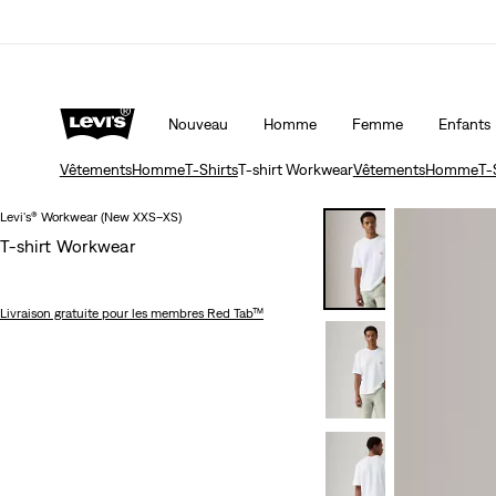
Nouveau
Homme
Femme
Enfants
Vêtements
Homme
T-Shirts
T-shirt Workwear
Vêtements
Homme
T-
Levi's® Workwear (New XXS–XS)
T-shirt Workwear
Livraison gratuite
pour les membres Red Tab™