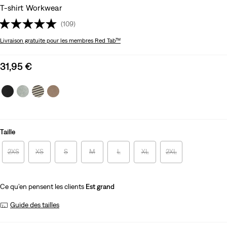
T-shirt Workwear
(109)
Livraison gratuite
pour les membres Red Tab™
Sale
31,95 €
price
is
Taille
2XS
XS
S
M
L
XL
2XL
Ce qu’en pensent les clients
Est grand
Guide des tailles