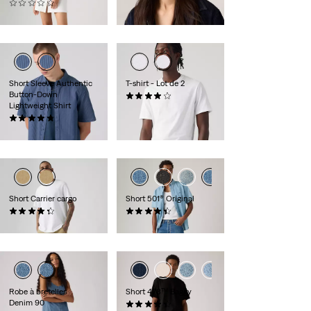
(0)
79,95 €
Short Sleeve Authentic
T-shirt - Lot de 2
Button-Down
(225)
Lightweight Shirt
39,95 €
(12)
59,95 €
Short Carrier cargo
Short 501® Original
(605)
(75)
59,95 €
64,95 €
Robe à bretelles
Short 478™ Baggy
Denim 90
(118)