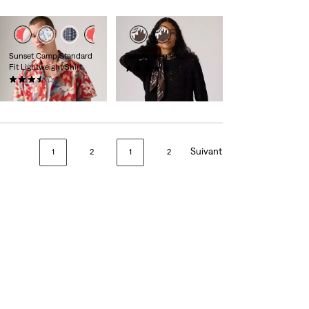
Sunset Camp Standard
Bandana en satin
Fit Lightweight Shirt
(5)
(6)
26,95 €
54,95 €
Suivant
1
2
1
2