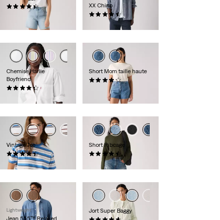
XX Chino
(334)
69,95 €
(254)
59,95 €
Chemise Harlie
Short Mom taille haute
Boyfriend
(358)
(147)
49,95 €
64,95 €
Vintage Tee
Short Ribcage
(54)
(100)
39,95 €
69,95 €
Lightweight
Jort Super Baggy
Jean 555™ Relaxed
(130)