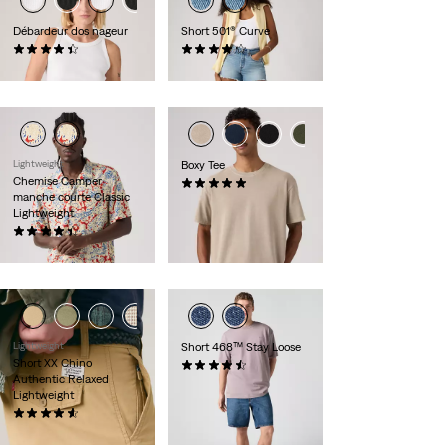
Débardeur dos nageur
Short 501® Curve
(91)
(97)
26,95 €
69,95 €
Lightweight
Boxy Tee
Chemise Camper
(1)
manche courte Classic
34,95 €
Lightweight
(51)
54,95 €
Lightweight
Short 468™ Stay Loose
Short XX Chino
(75)
Authentic Relaxed
64,95 €
Lightweight
(57)
59,95 €