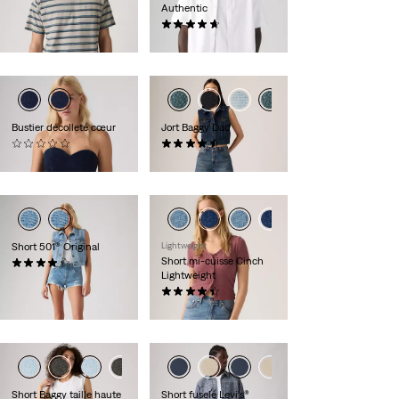
Authentic
39,95 €
(93)
59,95 €
Bustier décolleté cœur
Jort Baggy Dad
(0)
(257)
64,95 €
74,95 €
Short 501® Original
Lightweight
Short mi-cuisse Cinch
(693)
Lightweight
64,95 €
(473)
54,95 €
Short Baggy taille haute
Short fuselé Levi's®