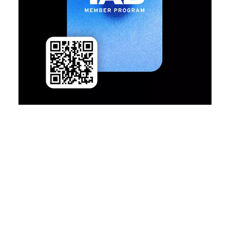
Programme Levi's® Red Tab™
LE MEILLEUR DE LEVI'S®? SUR
MESURE POUR VOUS
Téléchargez l'app et découvrez une nouvelle expérience
de shopping mobile + des contenus et des lancements
de produits exclusivement sur l'app. Restez informé
des offres et des réductions à venir pour ne rien