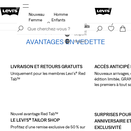
Nouveau
Homme
Politique de livraison et de retours Mise à jour
Détails
Femme
Enfants
Levi's App. Le meilleur de Levi’s®, sur mesure,
S'inscrire maintenant
spécialement pour vous.
Détails
S'inscrire maintenant
Belgium
AVANTAGES EN VEDETTE
Belgium
Skip Carousel
LIVRAISON ET RETOURS GRATUITS
ACCÈS ANTICIPÉ 
Uniquement pour les membres Levi's® Red
Nouveaux arrivages, 
Tab™
édition limitée, GRA
les premiers à tout sa
Nouvel avantage Red Tab™
SURPRISES POUR
LE LEVI'S® TAILOR SHOP
ANNIVERSAIRE E
Profitez d'une remise exclusive de 50 % sur
EXCLUSIVITÉ