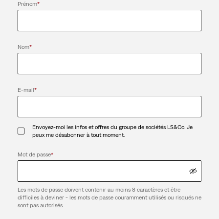
Prénom
*
Nom
*
E-mail
*
Envoyez-moi les infos et offres du groupe de sociétés LS&Co. Je
peux me désabonner à tout moment.
Mot de passe
*
Les mots de passe doivent contenir au moins 8 caractères et être
difficiles à deviner - les mots de passe couramment utilisés ou risqués ne
sont pas autorisés.