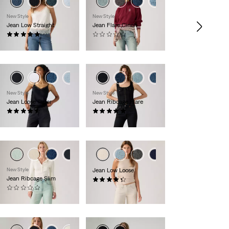
New Style
New Style
Jean Low Straight
Jean Flare Cinch
(1)
(0)
119,95 €
79,95 €
+1
+2
New Style
New Style
Jean Loose Taper
Jean Ribcage Flare
(27)
(1)
129,95 €
129,95 €
+1
New Style
Jean Low Loose
Jean Ribcage Slim
(373)
(0)
119,95 €
129,95 €