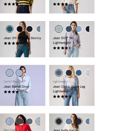
(53)
(129)
99,95 €
129,95 €
+5
+6
Jean 311 Shaping Skinny
Jean 501® ’90
Lightweight
(1411)
89,95 €
(74)
119,95 €
Levi’s® Blue Tab™
Lightweight
Jean Barrel Drop
Jean Cinch Wide Leg
Lightweight
(6)
154,95 €
(179)
119,95 €
Best Seller
Jean taille haute