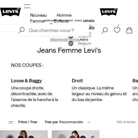
Nouveau
Homme
Levi's App. Le meilleur de Levi’s®, sur mesure,
spécialement pour vous.
Détails
Femme
Enfants
Levi's App. Le meilleur de Levi’s®, sur mesure,
S'inscrire maintenant
spécialement pour vous.
Détails
S'inscrire maintenant
Belgium
Vêtements
Femme
Jeans
Belgium
Jeans Femme Levi's
NOS COUPES :
Skip Carousel
Loose & Baggy
Droit
Ba
Une coupe droite,
Un classique. La même
Un
décontractée, avec de
largeur au niveau du genou et
ar
l’aisance de la hanche à la
du bas de jambe.
ch
cheville.
Filtre
/ Trier
Trier par
Recommandés
130 Articles