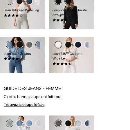
+3
+4
Jean Ribcage Wide Leg
Jean 724™ taille haute
Straight
(1130)
119,95 €
(1264)
109,95 €
+2
Jean 501® Original
Jean 318™ Galbant
Wide Leg
(1215)
109,95 €
(2189)
89,95 €
GUIDE DES JEANS - FEMME
C’est la bonne coupe qui fait tout.
Trouvez la coupe idéale
+2
+1
+3