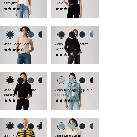
Straight
Flare
(984)
(989)
129,95 €
109,95 €
+1
+3
+2
Jean Loose Boot
Jean 728 taille haute
Wide Leg
(75)
119,95 €
(298)
129,95 €
+3
+3
+4
Jean 721 taille haute
Jean Ribcage longueur
Skinny
normale
(419)
(528)
119,95 €
119,95 €
Jean Easy Dad
Jean Slim Wedgie