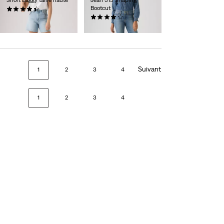
Bootcut
(334)
69,95 €
(787)
89,95 €
Suivant
1
2
3
4
1
2
3
4