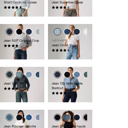
Short Cinch mi-cuisse
Jean Superlow Loose
(372)
(731)
54,95 €
79,95 €
+2
+3
Jean 501® Original Crop
Lightweight
Jean Cinch Baggy
(593)
119,95 €
(2025)
89,95 €
+2
+3
Jean 501® ’90
Jean 725 taille haute
Bootcut
(529)
129,95 €
(561)
109,95 €
+3
+4
Jean Ribcage cheville
Jean 726™ taille haute