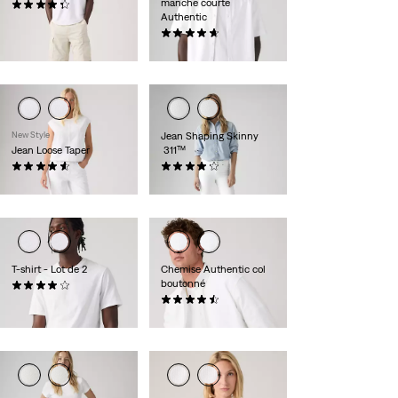
manche courte
(418)
Authentic
59,95 €
(93)
59,95 €
New Style
Jean Shaping Skinny
Jean Loose Taper
311™
(28)
(2562)
119,95 €
89,95 €
T-shirt - Lot de 2
Chemise Authentic col
boutonné
(225)
39,95 €
(292)
69,95 €