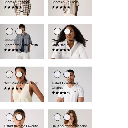
Short 469™ loose
Short 468™ Loose
(266)
(74)
54,95 €
64,95 €
Lightweight
Chemise manche courte
Short boxer coton et lin
Crop Harlie
(8)
(30)
64,95 €
59,95 €
Gilet Mini Boucle Helen
T-shirt Housemark
Original
(20)
59,95 €
(118)
24,95 €
T-shirt flammé Favorite
Haut boutonné manche