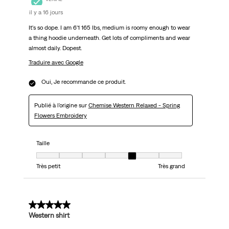
il y a 16 jours
It's so dope. I am 6'1 165 lbs, medium is roomy enough to wear
a thing hoodie underneath. Get lots of compliments and wear
almost daily. Dopest.
Traduire avec Google
Oui, Je recommande ce produit.
Publié à l'origine sur
Chemise Western Relaxed - Spring
Flowers Embroidery
Taille
Taille, 5 sur 7, où 1 est égal à Très petit et 7 est égal à Très grand
Très petit
Très grand
5 sur 5 étoiles.
Western shirt