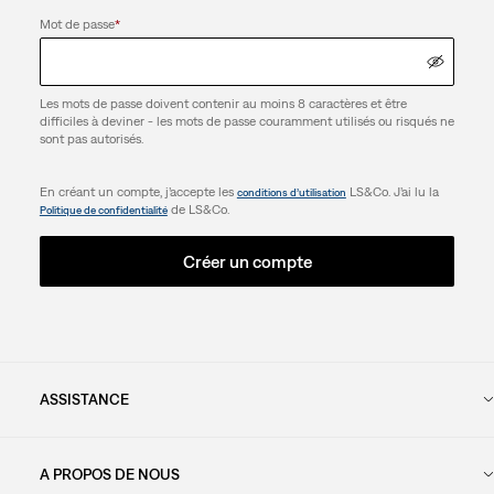
Mot de passe
*
Les mots de passe doivent contenir au moins 8 caractères et être
difficiles à deviner - les mots de passe couramment utilisés ou risqués ne
sont pas autorisés.
En créant un compte, j’accepte les
LS&Co. J’ai lu la
conditions d’utilisation
de LS&Co.
Politique de confidentialité
Créer un compte
ASSISTANCE
A PROPOS DE NOUS