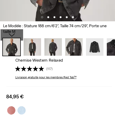
Le Modèle : Stature 188 cm/6'2", Taille 74 cm/29", Porte une
taille M
Chemise Western Relaxed
(117)
Livraison gratuite
pour les membres Red Tab™
Sale
84,95 €
price
is