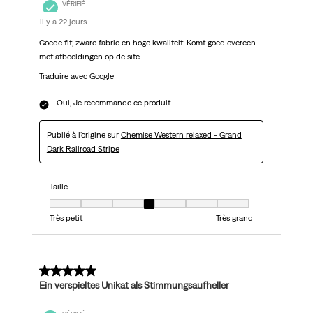
VÉRIFIÉ
il y a 22 jours
Goede fit, zware fabric en hoge kwaliteit. Komt goed overeen
met afbeeldingen op de site.
Traduire avec Google
Oui, Je recommande ce produit.
Publié à l'origine sur
Chemise Western relaxed - Grand
Dark Railroad Stripe
Taille
Taille, 4 sur 7, où 1 est égal à Très petit et 7 est égal à Très grand
Très petit
Très grand
5 sur 5 étoiles.
Ein verspieltes Unikat als Stimmungsaufheller