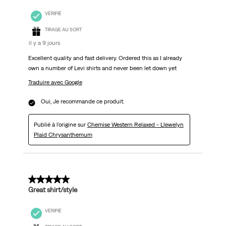
VÉRIFIÉ
TIRAGE AU SORT
il y a 9 jours
Excellent quality and fast delivery. Ordered this as I already
own a number of Levi shirts and never been let down yet
Traduire avec Google
Oui, Je recommande ce produit.
Publié à l'origine sur
Chemise Western Relaxed - Llewelyn
Plaid Chrysanthemum
5 sur 5 étoiles.
Great shirt/style
VÉRIFIÉ