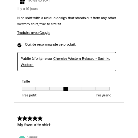
TIRAGE AU SORT
il y a 16 jours
Nice shirt with a unique design that stands out from any other
western shirt, true to size fit
Traduire avec Google
Oui, Je recommande ce produit.
Publié à l'origine sur
Chemise Western Relaxed - Sashiko
Western
Taille
Taille, 4 sur 7, où 1 est égal à Très petit et 7 est égal à Très grand
Très petit
Très grand
5 sur 5 étoiles.
My favourite shirt
VÉRIFIÉ