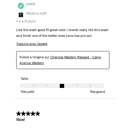
VÉRIFIÉ
TIRAGE AU SORT
il y a 21 jours
Like the wash good fit great color. I overall really like this wash
and finish one of the better ones Levis has put out.
Traduire avec Google
Publié à l'origine sur
Chemise Western Relaxed - Camo
Avenue Western
Taille
Taille, 4 sur 7, où 1 est égal à Très petit et 7 est égal à Très grand
Très petit
Très grand
5 sur 5 étoiles.
Nice!