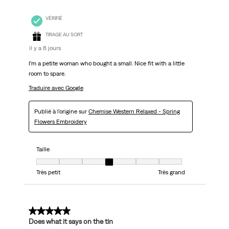
VÉRIFIÉ
TIRAGE AU SORT
il y a 8 jours
I’m a petite woman who bought a small. Nice fit with a little
room to spare.
Traduire avec Google
Publié à l'origine sur
Chemise Western Relaxed - Spring
Flowers Embroidery
Taille
Taille, 4 sur 7, où 1 est égal à Très petit et 7 est égal à Très grand
Très petit
Très grand
5 sur 5 étoiles.
Does what it says on the tin