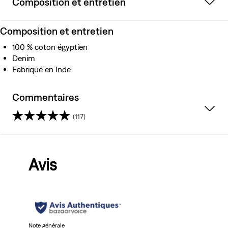
Composition et entretien
Composition et entretien
100 % coton égyptien
Denim
Fabriqué en Inde
Commentaires
(117)
4.3
sur
Avis
5
étoiles.
117
avis
Note générale