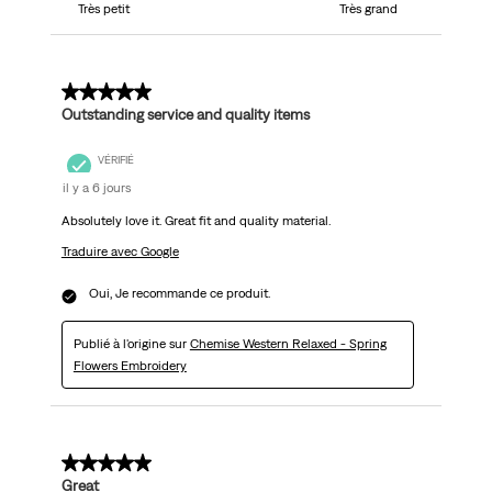
Très petit
Très grand
5 sur 5 étoiles.
Outstanding service and quality items
VÉRIFIÉ
il y a 6 jours
Absolutely love it. Great fit and quality material.
Traduire avec Google
Oui, Je recommande ce produit.
Publié à l'origine sur
Chemise Western Relaxed - Spring
Flowers Embroidery
5 sur 5 étoiles.
Great