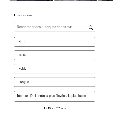
soumission.
soumission.
soumission.
soumission.
soumission.
Filtrer les avis
Zone de recherche de sujet et d'avis
Note
Taille
Poids
Langue
1
Trier par
De la note la plus élevée à la plus faible
à
10
1 – 10 sur 117 avis
sur