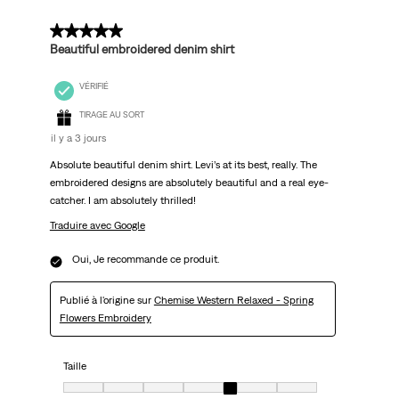
5 sur 5 étoiles.
Beautiful embroidered denim shirt
VÉRIFIÉ
TIRAGE AU SORT
il y a 3 jours
Absolute beautiful denim shirt. Levi’s at its best, really. The
embroidered designs are absolutely beautiful and a real eye-
catcher. I am absolutely thrilled!
Traduire avec Google
Oui, Je recommande ce produit.
Publié à l'origine sur
Chemise Western Relaxed - Spring
Flowers Embroidery
Taille
Taille, 5 sur 7, où 1 est égal à Très petit et 7 est égal à Très grand