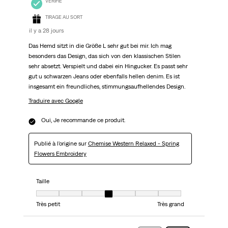
VÉRIFIÉ
TIRAGE AU SORT
il y a 28 jours
Das Hemd sitzt in die Größe L sehr gut bei mir. Ich mag
besonders das Design, das sich von den klassischen Stilen
sehr absetzt. Verspielt und dabei ein Hingucker. Es passt sehr
gut u schwarzen Jeans oder ebenfalls hellen denim. Es ist
insgesamt ein freundliches, stimmungsaufhellendes Design.
Traduire avec Google
Oui, Je recommande ce produit.
Publié à l'origine sur
Chemise Western Relaxed - Spring
Flowers Embroidery
Taille
Taille, 4 sur 7, où 1 est égal à Très petit et 7 est égal à Très grand
Très petit
Très grand