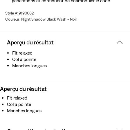
générations et continuent de chambouler le code
vestimentaire actuel
Style A19190062
Un style américain intemporel par excellence
Couleur: Night Shadow Black Wash - Noir
Reprend toutes les caractéristiques qui distinguent la
chemise Western du reste
Poches à deux boutons sur la poitrine
Aperçu du résultat
Fit relaxed
Col à pointe
Manches longues
Aperçu du résultat
Fit relaxed
Col à pointe
Manches longues