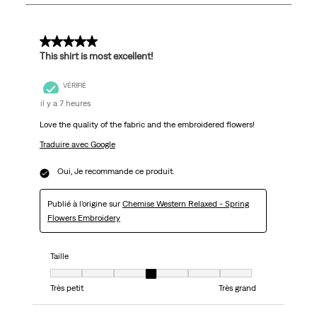
117
avis.
5 sur 5 étoiles.
This shirt is most excellent!
VÉRIFIÉ
il y a 7 heures
Love the quality of the fabric and the embroidered flowers!
Traduire avec Google
Oui, Je recommande ce produit.
Publié à l'origine sur
Chemise Western Relaxed - Spring
Flowers Embroidery
Taille
Taille, 4 sur 7, où 1 est égal à Très petit et 7 est égal à Très grand
Très petit
Très grand