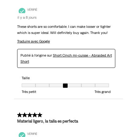
VÉRIFIÉ
il y a 8 jours
These shorts are so comfortable. I can make looser or tighter
which is super ideal. Will definitely buy again. Thank you!
Traduire avec Google
Publié à l'origine sur
Short Cinch mi-cuisse - Abraided Art
Short
Taille
Taille, 4 sur 7, où 1 est égal à Très petit et 7 est égal à Très grand
Très petit
Très grand
5 sur 5 étoiles.
Material ligero, la talla es perfecta
VÉRIFIÉ