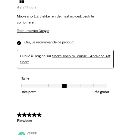
il y a 11 jours
Mooie short. Zit lekker en de maat is goed. Leuk te
combineren.
Traduire avec Google
Oui, Je recommande ce produit.
Publié à l'origine sur
Short Cinch mi-cuisse - Abraided Art
Short
Taille
Taille, 4 sur 7, où 1 est égal à Très petit et 7 est égal à Très grand
Très petit
Très grand
5 sur 5 étoiles.
Flawless
VÉRIFIÉ