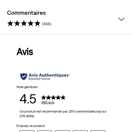
Commentaires
(466)
4.5
sur
Avis
5
étoiles.
466
avis
Note générale
4.5
466 avis
Ce produit est recommandé par 250 commentateur(s) sur
279 (90%)
Évaluez ce produit