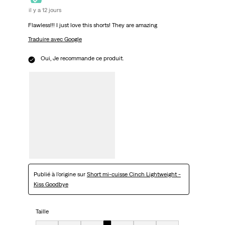
il y a 12 jours
Flawless!!! I just love this shorts! They are amazing
Traduire avec Google
Oui, Je recommande ce produit.
Publié à l'origine sur
Short mi-cuisse Cinch Lightweight -
Kiss Goodbye
Taille
Taille, 4 sur 7, où 1 est égal à Très petit et 7 est égal à Très grand