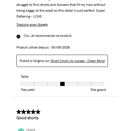
struggle to find shorts and trousers that fit my hips without
being baggy at the waist so this detail is just perfect. Super
flattering - LOVE.
Traduire avec Google
Oui, Je recommande ce produit.
Produit utilisé depuis :
05/08/2026
Publié à l'origine sur
Short Cinch mi-cuisse - Open Mind
Taille
Taille, 4 sur 7, où 1 est égal à Très petit et 7 est égal à Très grand
Très petit
Très grand
5 sur 5 étoiles.
Good shorts
VÉRIFIÉ