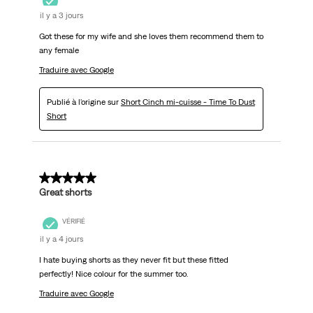
il y a 3 jours
Got these for my wife and she loves them recommend them to
any female
Traduire avec Google
Publié à l'origine sur
Short Cinch mi-cuisse - Time To Dust
Short
5 sur 5 étoiles.
Great shorts
VÉRIFIÉ
il y a 4 jours
I hate buying shorts as they never fit but these fitted
perfectly! Nice colour for the summer too.
Traduire avec Google