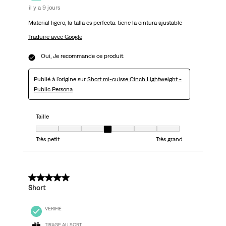
il y a 9 jours
Material ligero, la talla es perfecta. tiene la cintura ajustable
Traduire avec Google
Oui, Je recommande ce produit.
Publié à l'origine sur
Short mi-cuisse Cinch Lightweight -
Public Persona
Taille
Taille, 4 sur 7, où 1 est égal à Très petit et 7 est égal à Très grand
Très petit
Très grand
5 sur 5 étoiles.
Short
VÉRIFIÉ
TIRAGE AU SORT