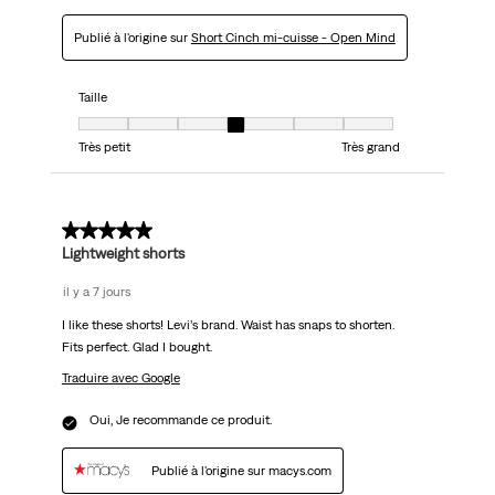
Publié à l'origine sur
Short Cinch mi-cuisse - Open Mind
Taille
Taille, 4 sur 7, où 1 est égal à Très petit et 7 est égal à Très grand
Très petit
Très grand
5 sur 5 étoiles.
Lightweight shorts
il y a 7 jours
I like these shorts! Levi’s brand. Waist has snaps to shorten.
Fits perfect. Glad I bought.
Traduire avec Google
Oui, Je recommande ce produit.
Publié à l'origine sur macys.com