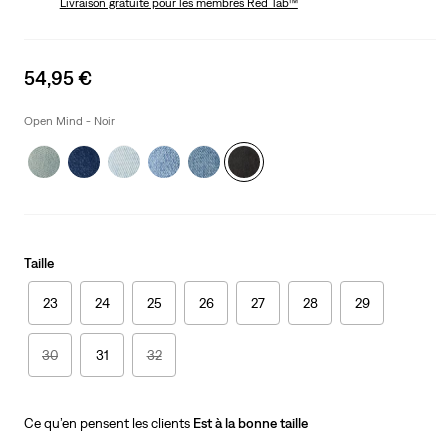
Livraison gratuite
pour les membres Red Tab™
Sale
54,95 €
price
is
Open Mind - Noir
Taille
23
24
25
26
27
28
29
30
31
32
Ce qu’en pensent les clients
Est à la bonne taille