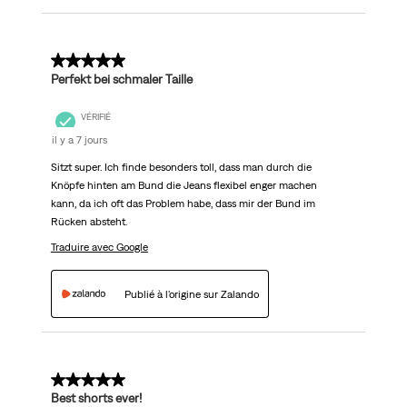
5 sur 5 étoiles.
Perfekt bei schmaler Taille
VÉRIFIÉ
il y a 7 jours
Sitzt super. Ich finde besonders toll, dass man durch die
Knöpfe hinten am Bund die Jeans flexibel enger machen
kann, da ich oft das Problem habe, dass mir der Bund im
Rücken absteht.
Traduire avec Google
Publié à l'origine sur Zalando
5 sur 5 étoiles.
Best shorts ever!