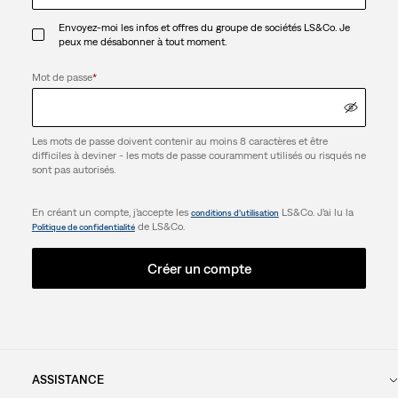
Envoyez-moi les infos et offres du groupe de sociétés LS&Co. Je
peux me désabonner à tout moment.
Mot de passe
*
Les mots de passe doivent contenir au moins 8 caractères et être
difficiles à deviner - les mots de passe couramment utilisés ou risqués ne
sont pas autorisés.
En créant un compte, j’accepte les
LS&Co. J’ai lu la
conditions d’utilisation
de LS&Co.
Politique de confidentialité
Créer un compte
ASSISTANCE