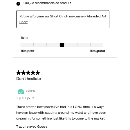
Oui, Je recommande ce produit.
Publié à l'origine sur
Short Cinch mi-cuisse - Abraided Art
Short
Taille
Taille, 4 sur 7, où 1 est égal à Très petit et 7 est égal à Très grand
Très petit
Très grand
5 sur 5 étoiles.
Don’t hesitate
VÉRIFIÉ
il y a 7 jours
These are the best shorts I’ve had in a LONG time!! I always
have an issue with gapping around my waist and have been
dreaming for something just like this to come to the market!
Traduire avec Google