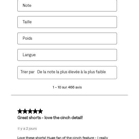
Note
Taille
Poids
Langue
1
Trier par
De la note la plus élevée à la plus faible
à
10
1 – 10 sur 466 avis
sur
466
avis.
5 sur 5 étoiles.
Great shorts - love the cinch detail!
il y a 2 jours
Love these shorts! Huge fan of the cinch feature - I really