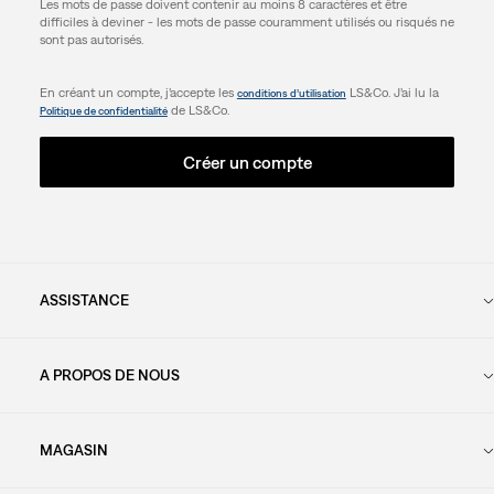
Les mots de passe doivent contenir au moins 8 caractères et être
difficiles à deviner - les mots de passe couramment utilisés ou risqués ne
sont pas autorisés.
En créant un compte, j’accepte les
LS&Co. J’ai lu la
conditions d’utilisation
de LS&Co.
Politique de confidentialité
Créer un compte
ASSISTANCE
A PROPOS DE NOUS
MAGASIN