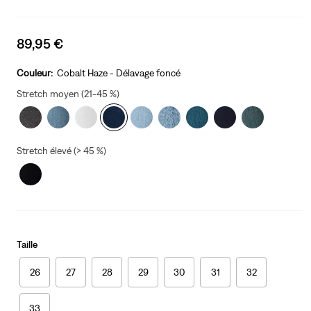
Sale
89,95 €
price
is
Couleur:
Cobalt Haze - Délavage foncé
Stretch moyen (21-45 %)
Stretch élevé (> 45 %)
Taille
26
27
28
29
30
31
32
33