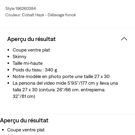
l’aide d’un processus de production écoresponsable en
Style 196260384
respectant des normes environnementales élevées
Couleur: Cobalt Haze - Délavage foncé
Confection en ECOVERO™, fibre douce issue de bois
récolté de manière durable
Aperçu du résultat
Coupe ventre plat
Skinny
Taille mi-haute
Poids du tissu : 340 g
Notre modèle en photo porte une taille 27 x 30
La persona del vídeo mide 5'9.5"/177 cm y lleva una
talla 27 x 30 (cintura: 26"/66 cm. entrepierna:
32"/81 cm)
Aperçu du résultat
Coupe ventre plat