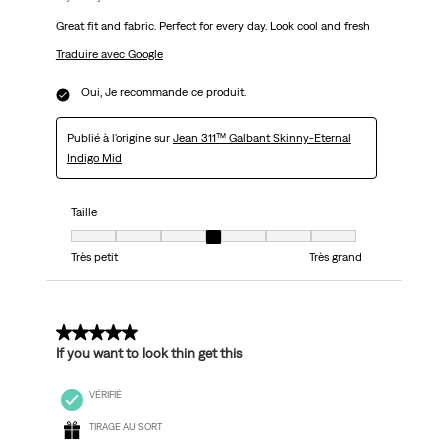
Great fit and fabric. Perfect for every day. Look cool and fresh
Traduire avec Google
Oui, Je recommande ce produit.
Publié à l'origine sur
Jean 311™ Galbant Skinny-Eternal
Indigo Mid
Taille
Taille, 4 sur 7, où 1 est égal à Très petit et 7 est égal à Très grand
Très petit
Très grand
5 sur 5 étoiles.
If you want to look thin get this
VÉRIFIÉ
TIRAGE AU SORT