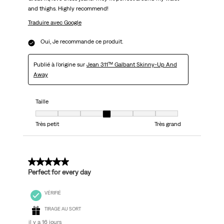
and thighs. Highly recommend!
Traduire avec Google
Oui, Je recommande ce produit.
Publié à l'origine sur
Jean 311™ Galbant Skinny-Up And
Away
Taille
Taille, 4 sur 7, où 1 est égal à Très petit et 7 est égal à Très grand
Très petit
Très grand
5 sur 5 étoiles.
Perfect for every day
VÉRIFIÉ
TIRAGE AU SORT
il y a 16 jours