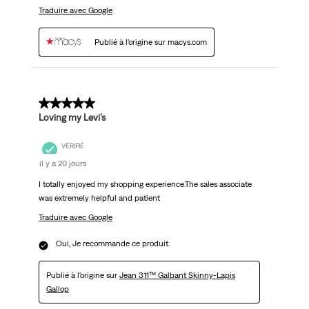
Traduire avec Google
Publié à l'origine sur macys.com
5 sur 5 étoiles.
Loving my Levi’s
VÉRIFIÉ
il y a 20 jours
I totally enjoyed my shopping experience.The sales associate
was extremely helpful and patient
Traduire avec Google
Oui, Je recommande ce produit.
Publié à l'origine sur
Jean 311™ Galbant Skinny-Lapis
Gallop