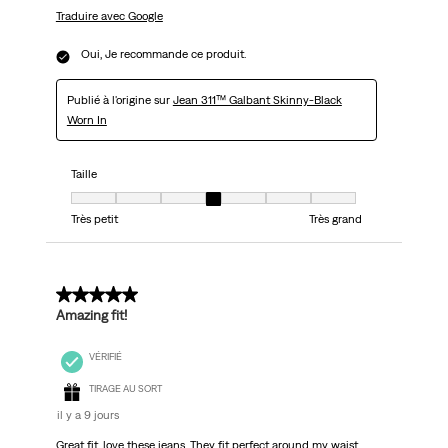
Traduire avec Google
Oui, Je recommande ce produit.
Publié à l'origine sur
Jean 311™ Galbant Skinny-Black
Worn In
Taille
Taille, 4 sur 7, où 1 est égal à Très petit et 7 est égal à Très grand
Très petit
Très grand
5 sur 5 étoiles.
Amazing fit!
VÉRIFIÉ
TIRAGE AU SORT
il y a 9 jours
Great fit, love these jeans. They fit perfect around my waist