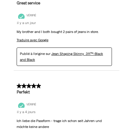
Great service
VÉRIFIÉ
il y a un jour
My brother and I both bought 2 pairs of jeans in store.
Traduire avec Google
Publié à l'origine sur
Jean Shaping Skinny 311™-Black
and Black
5 sur 5 étoiles.
Perfekt
VÉRIFIÉ
il y a 4 jours
Ich liebe die Passform - trage ich schon seit Jahren und
möchte keine andere