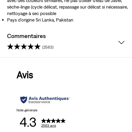
avec des couleurs similaires, ne pas utiliser d’eau de Javel,
sèche-linge (cycle délicat, repassage sur délicat si nécessaire,
nettoyage à sec possible
Pays d’origine Sri Lanka, Pakistan
Commentaires
(2563)
4.3
sur
Avis
5
étoiles.
2563
avis
Note générale
4.3
2563 avis