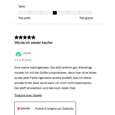
Taille
Taille, 4 sur 7, où 1 est égal à Très petit et 7 est égal à Très grand
Très petit
Très grand
5 sur 5 étoiles.
Würde ich wieder kaufen
VÉRIFIÉ
il y a 21 jours
Eine meine lieblingshosen. Die sitzt wirklich gut. Allerdings
musste ich mit der Größe rumprobieren, denn hier ist es leider
so das jede Farbe irgendwie anders ausfällt, was ich etwas
schade finde. Aber sonst kann ich mich nicht beschweren.
Der stoff ist elastisch und dennoch relativ fest.
Traduire avec Google
Publié à l'origine sur Zalando