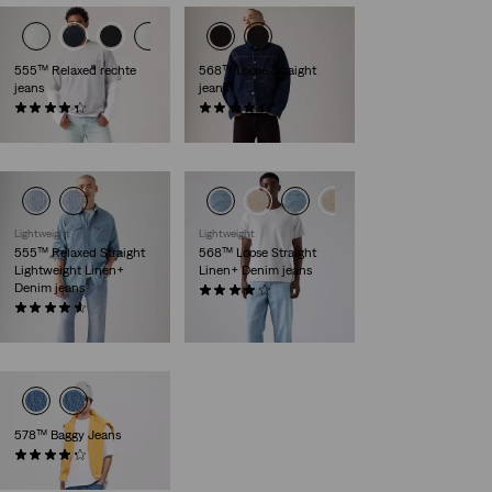
555™ Relaxed rechte
568™ Loose Straight
jeans
jeans
(369)
(485)
€ 109,95
€ 119,95
Lightweight
Lightweight
555™ Relaxed Straight
568™ Loose Straight
Lightweight Linen+
Linen+ Denim jeans
Denim jeans
(106)
(58)
€ 119,95
€ 119,95
578™ Baggy Jeans
(259)
€ 109,95