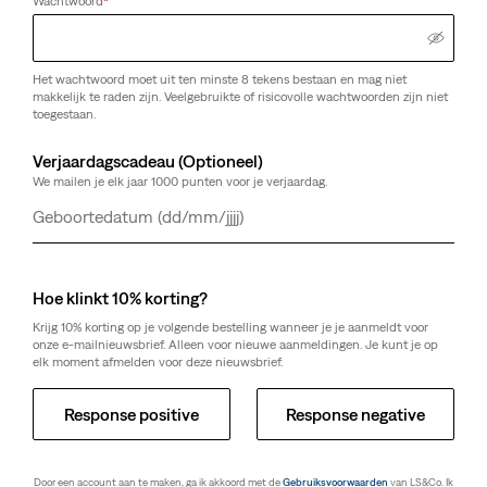
Wachtwoord
*
Het wachtwoord moet uit ten minste 8 tekens bestaan en mag niet
makkelijk te raden zijn. Veelgebruikte of risicovolle wachtwoorden zijn niet
toegestaan.
Verjaardagscadeau (Optioneel)
We mailen je elk jaar 1000 punten voor je verjaardag.
Dag
Maand
Jaar
Hoe klinkt 10% korting?
Krijg 10% korting op je volgende bestelling wanneer je je aanmeldt voor
onze e-mailnieuwsbrief. Alleen voor nieuwe aanmeldingen. Je kunt je op
elk moment afmelden voor deze nieuwsbrief.
Response positive
Response negative
Door een account aan te maken, ga ik akkoord met de
Gebruiksvoorwaarden
van LS&Co. Ik