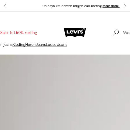
tails
Unidays: Studenten krijgen 20% korting
Meer details
Sale: Tot 50% korting
Sale: tot 50% + extra 10% korting*
Meer details
m jeans
Kleding
Heren
Jeans
Loose Jeans