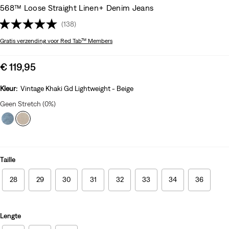
568™ Loose Straight Linen+ Denim Jeans
(138)
Gratis verzending
voor Red Tab™ Members
Sale
€ 119,95
price
is
Kleur:
Vintage Khaki Gd Lightweight - Beige
Geen Stretch (0%)
Taille
28
29
30
31
32
33
34
36
Lengte