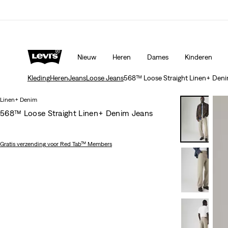
orting*
Meer details
Update verzend- en retourbeleid
Meer de
Nieuw
Heren
Dames
Kinderen
Kleding
Heren
Jeans
Loose Jeans
568™ Loose Straight Linen+ Deni
Linen+ Denim
568™ Loose Straight Linen+ Denim Jeans
Gratis verzending
voor Red Tab™ Members