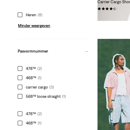
Carrier Cargo Sho
(444)
Heren
(8)
Sale
Original
€ 30,00
€ 59,95
Price
Price
Minder weergeven
is
was
Pasvormnummer
478™
(2)
468™
(1)
carrier cargo
(3)
568™ loose straight
(1)
478™
(2)
468™
(1)