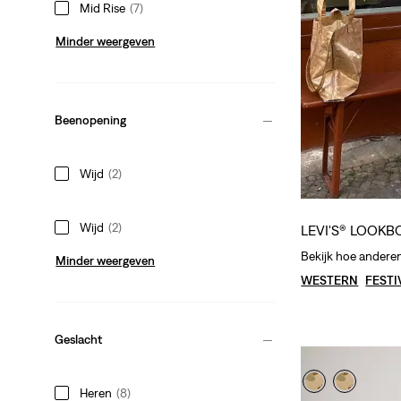
Mid Rise
(7)
Minder weergeven
Beenopening
Wijd
(2)
Wijd
(2)
LEVI'S® LOOK
Bekijk hoe anderen
Minder weergeven
WESTERN
FESTI
Geslacht
Heren
(8)