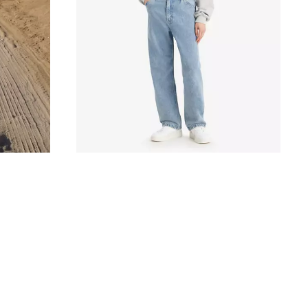
is
was