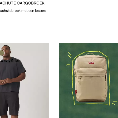
RACHUTE CARGOBROEK
rachutebroek met een lossere
s (Big & Tall)