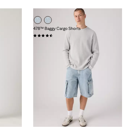
478™ Baggy Cargo Shorts
(71)
€ 69,95