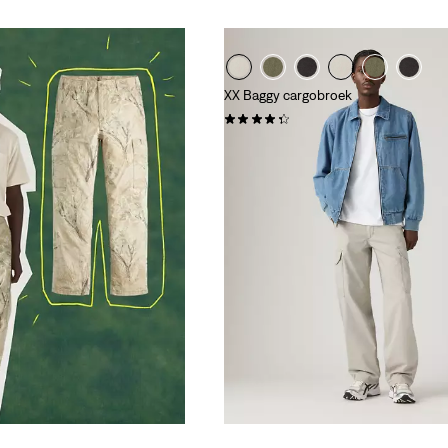
XX Baggy cargobroek
(89)
€ 89,95