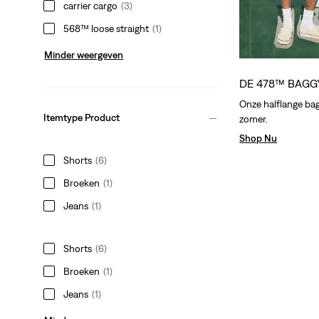
carrier cargo
(3)
568™ loose straight
(1)
Minder weergeven
DE 478™ BAGG
Onze halflange bag
Itemtype Product
zomer.
Shop Nu
Shorts
(6)
Broeken
(1)
Jeans
(1)
Shorts
(6)
Broeken
(1)
Jeans
(1)