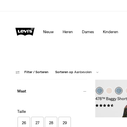
Levi's App. Het beste van Levi’s®, speciaal voor jou op ma
Meer details
Nieuw
Heren
Dames
Kinderen
Filter
/ Sorteren
Sorteren op
Aanbevolen
Maat
478™ Baggy Short
(116)
Taille
€ 64,95
26
27
28
29