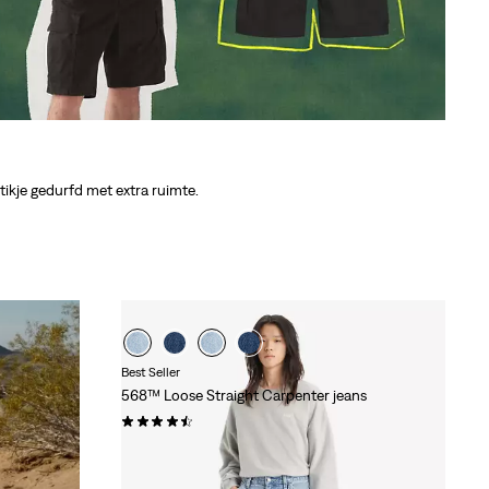
tikje gedurfd met extra ruimte.
Best Seller
568™ Loose Straight Carpenter jeans
(325)
Sale
Original
€ 50,00
€ 99,95
Price
Price