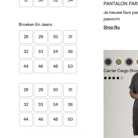
12
30
32
34
PANTALON PA
Je nieuwe favo pa
pasvorm.
Broeken En Jeans
Shop Nu
28
29
30
31
32
33
34
36
44
46
48
50
Carrier Cargo Short
(16)
€ 59,95
28
29
30
31
32
33
34
36
44
46
48
50