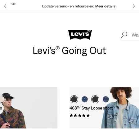
at gemaakt.
Update verzend- en retourbeleid
Meer details
Levi's App. Het beste van Levi’s®, speciaal voor jou op maat gemaakt.
Meer details
Levi’s® Going Out
s
468™ Stay Loose short
(74)
€ 64,95