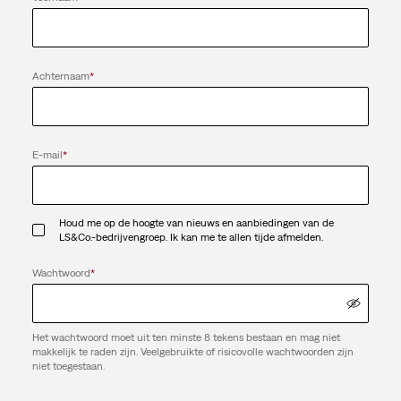
Achternaam
*
E-mail
*
Houd me op de hoogte van nieuws en aanbiedingen van de
LS&Co.-bedrijvengroep. Ik kan me te allen tijde afmelden.
Wachtwoord
*
Het wachtwoord moet uit ten minste 8 tekens bestaan en mag niet
makkelijk te raden zijn. Veelgebruikte of risicovolle wachtwoorden zijn
niet toegestaan.