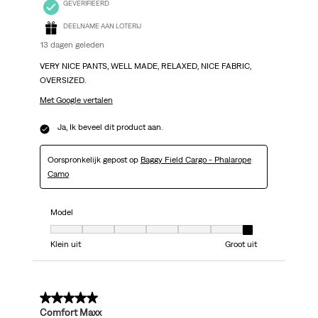
GEVERIFIEERD
DEELNAME AAN LOTERIJ
13 dagen geleden
VERY NICE PANTS, WELL MADE, RELAXED, NICE FABRIC,
OVERSIZED.
Met Google vertalen
Ja, Ik beveel dit product aan.
Oorspronkelijk gepost op
Baggy Field Cargo - Phalarope
Camo
Model
Model, 7 van 7, waarbij 1 gelijk is aan Klein uit en 7 gelijk is aan Groot uit
Klein uit
Groot uit
5 van 5 sterren.
Comfort Maxx