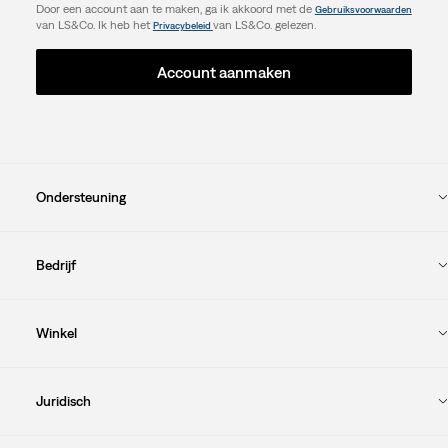
Door een account aan te maken, ga ik akkoord met de
Gebruiksvoorwaarden
van LS&Co. Ik heb het
van LS&Co. gelezen.
Privacybeleid
Account aanmaken
Ondersteuning
Bedrijf
Winkel
Juridisch