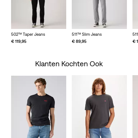
502™ Taper Jeans
511™ Slim Jeans
51
€ 119,95
€ 89,95
€ 
Klanten Kochten Ook
Skip Carousel