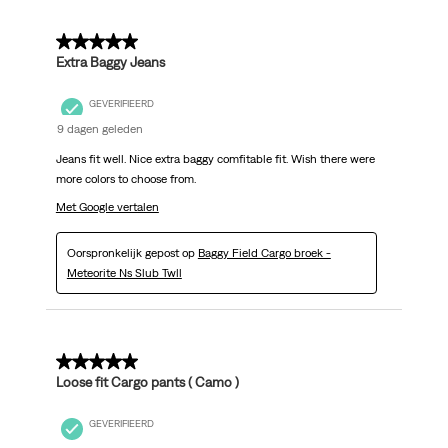
5 van 5 sterren.
Extra Baggy Jeans
GEVERIFIEERD
9 dagen geleden
Jeans fit well. Nice extra baggy comfitable fit. Wish there were
more colors to choose from.
Met Google vertalen
Oorspronkelijk gepost op
Baggy Field Cargo broek -
Meteorite Ns Slub Twll
5 van 5 sterren.
Loose fit Cargo pants ( Camo )
GEVERIFIEERD