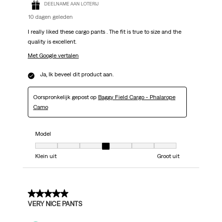
DEELNAME AAN LOTERIJ
10 dagen geleden
I really liked these cargo pants . The fit is true to size and the
quality is excellent.
Met Google vertalen
Ja, Ik beveel dit product aan.
Oorspronkelijk gepost op
Baggy Field Cargo - Phalarope
Camo
Model
Model, 4 van 7, waarbij 1 gelijk is aan Klein uit en 7 gelijk is aan Groot uit
Klein uit
Groot uit
5 van 5 sterren.
VERY NICE PANTS