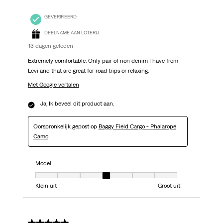
GEVERIFIEERD
DEELNAME AAN LOTERIJ
13 dagen geleden
Extremely comfortable. Only pair of non denim I have from
Levi and that are great for road trips or relaxing.
Met Google vertalen
Ja, Ik beveel dit product aan.
Oorspronkelijk gepost op
Baggy Field Cargo - Phalarope
Camo
Model
Model, 4 van 7, waarbij 1 gelijk is aan Klein uit en 7 gelijk is aan Groot uit
Klein uit
Groot uit