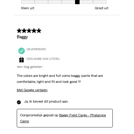
Model, 5 van 7, waarbij 1 gelijk is aan Klein uit en 7 gelijk is aan Groot uit
Klein uit
Groot uit
5 van 5 sterren.
Baggy
GEVERIFIEERD
DEELNAME AAN LOTERIJ
een dag geleden
The colors are bright and full como baggy pants that are
comfortable, light and fit and look good !!!
Met Google vertalen
Ja, Ik beveel dit product aan.
Oorspronkelijk gepost op
Baggy Field Cargo - Phalarope
Camo