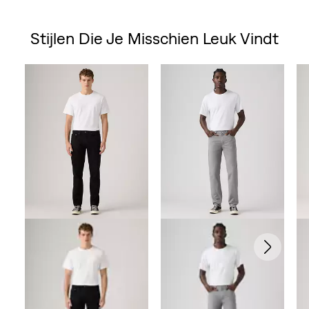
van
Stijlen Die Je Misschien Leuk Vindt
de
Skip Carousel
5
sterren.
102
beoordelingen