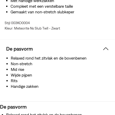
Met handige werkzakken
Compleet met een verstelbare taille
Gemaakt van non-stretch slubkeper
Afgewerkt met een all-over print
Stijl 003KO0004
Kleur: Meteorite Ns Slub Twll - Zwart
De pasvorm
Relaxed rond het zitvlak en de bovenbenen
Non-stretch
Mid rise
Wijde pijpen
Rits
Handige zakken
De pasvorm
Relaxed rond het zitvlak en de bovenbenen