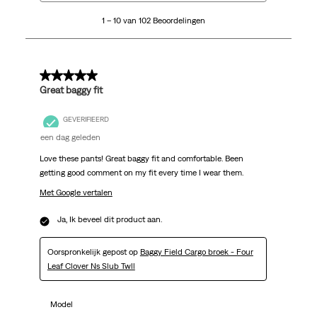
10
1 – 10 van 102 Beoordelingen
van
102
Beoordelingen.
5 van 5 sterren.
Great baggy fit
GEVERIFIEERD
een dag geleden
Love these pants! Great baggy fit and comfortable. Been
getting good comment on my fit every time I wear them.
Met Google vertalen
Ja, Ik beveel dit product aan.
Oorspronkelijk gepost op
Baggy Field Cargo broek - Four
Leaf Clover Ns Slub Twll
Model