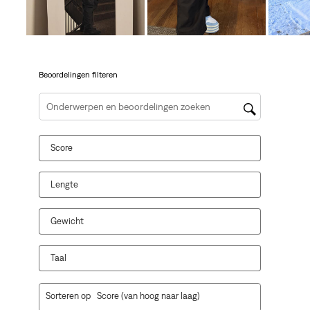
open
open
open
open
open
je
je
je
je
je
een
een
een
een
een
vragenformulier.
vragenformulier.
vragenformulier.
vragenformulier.
vragenformulier.
Beoordelingen filteren
Onderwerpen en beoordelingen zoeken per regio
Score
Lengte
Gewicht
Taal
1
Sorteren op
Score (van hoog naar laag)
tot