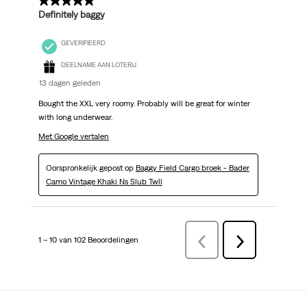
5 van 5 sterren.
Definitely baggy
GEVERIFIEERD
DEELNAME AAN LOTERIJ
13 dagen geleden
Bought the XXL very roomy. Probably will be great for winter
with long underwear.
Met Google vertalen
Oorspronkelijk gepost op
Baggy Field Cargo broek - Bader
Camo Vintage Khaki Ns Slub Twll
1 – 10 van 102 Beoordelingen
VorigeBeoordelingen
Volgende
Beoordelingen