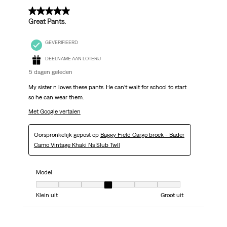
5 van 5 sterren.
Great Pants.
GEVERIFIEERD
DEELNAME AAN LOTERIJ
5 dagen geleden
My sister n loves these pants. He can’t wait for school to start
so he can wear them.
Met Google vertalen
Oorspronkelijk gepost op
Baggy Field Cargo broek - Bader
Camo Vintage Khaki Ns Slub Twll
Model
Model, 4 van 7, waarbij 1 gelijk is aan Klein uit en 7 gelijk is aan Groot uit
Klein uit
Groot uit