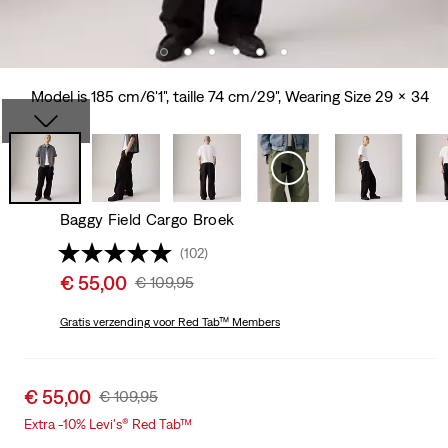
Model is 185 cm/6'1", taille 74 cm/29", Wearing Size 29 x 34
Baggy Field Cargo Broek
(102)
Sale
€ 55,00
Original
€ 109,95
price
Price
is
Gratis verzending
voor Red Tab™ Members
Was
Sale
€ 55,00
Original
€ 109,95
price
Price
Extra -10% Levi's® Red Tab™
is
Was