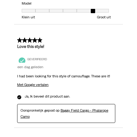
Model
Model, 6 van 7, waarbij 1 gelijk is aan Klein uit en 7 gelijk is aan Groot uit
Klein uit
Groot uit
5 van 5 sterren.
Love this style!
GEVERIFIEERD
een dag geleden
I had been looking for this style of camouflage. These are it!
Met Google vertalen
Ja, Ik beveel dit product aan.
Oorspronkelijk gepost op
Baggy Field Cargo - Phalarope
Camo