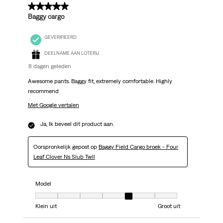
5 van 5 sterren.
Baggy cargo
GEVERIFIEERD
DEELNAME AAN LOTERIJ
8 dagen geleden
Awesome pants. Baggy fit, extremely comfortable. Highly
recommend
Met Google vertalen
Ja, Ik beveel dit product aan.
Oorspronkelijk gepost op
Baggy Field Cargo broek - Four
Leaf Clover Ns Slub Twll
Model
Model, 5 van 7, waarbij 1 gelijk is aan Klein uit en 7 gelijk is aan Groot uit
Klein uit
Groot uit