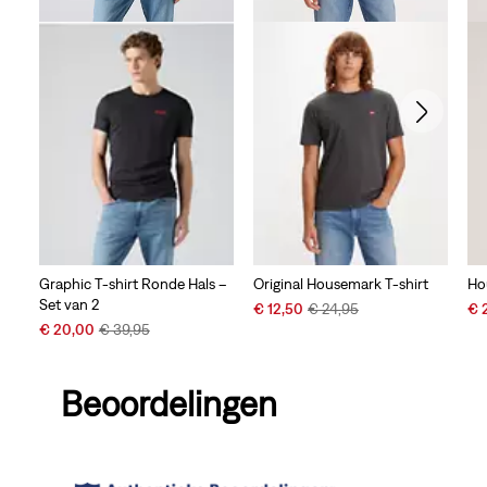
Graphic T-shirt Ronde Hals –
Original Housemark T-shirt
Ho
Set van 2
Sale
Original
Sal
€ 12,50
€ 24,95
€ 
Sale
Original
Price
Price
Pri
€ 20,00
€ 39,95
Price
Price
is
was
is
is
was
Beoordelingen