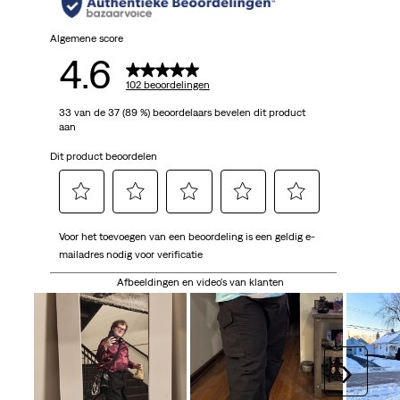
Algemene score
4.6
102 beoordelingen
33 van de 37 (89 %) beoordelaars bevelen dit product
aan
Dit product beoordelen
Selecteer
Selecteer
Selecteer
Selecteer
Selecteer
Voor het toevoegen van een beoordeling is een geldig e-
om
om
om
om
om
mailadres nodig voor verificatie
het
het
het
het
het
artikel
artikel
artikel
artikel
artikel
Afbeeldingen en video's van klanten
te
te
te
te
te
beoordelen
beoordelen
beoordelen
beoordelen
beoordelen
met
met
met
met
met
1
2
3
4
5
Volgen
ster.
sterren.
sterren.
sterren.
sterren.
Hiermee
Hiermee
Hiermee
Hiermee
Hiermee