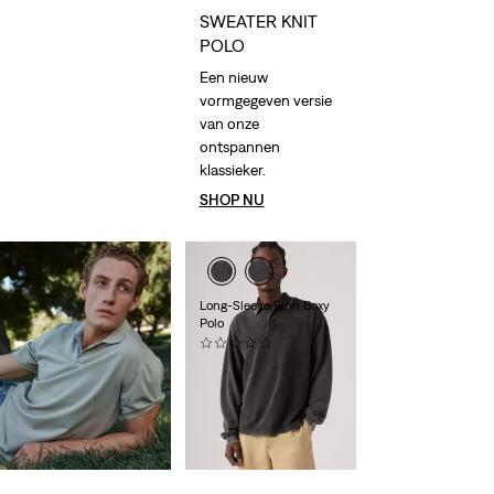
SWEATER KNIT
POLO
Een nieuw
vormgegeven versie
van onze
ontspannen
klassieker.
SHOP NU
Long-Sleeve Finn Boxy
Polo
(0)
€ 69,95