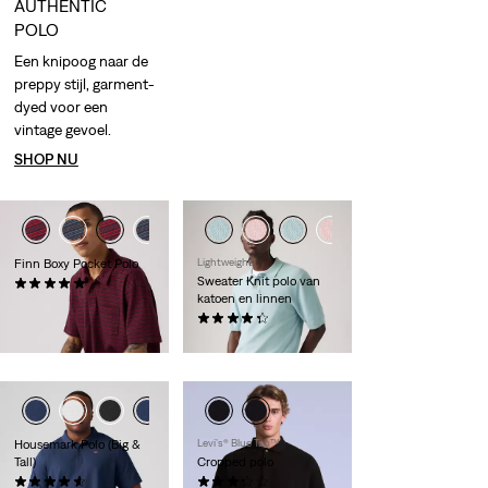
AUTHENTIC
POLO
Een knipoog naar de
preppy stijl, garment-
dyed voor een
vintage gevoel.
SHOP NU
Finn Boxy Pocket Polo
Lightweight
Sweater Knit polo van
(1)
katoen en linnen
€ 59,95
(9)
€ 64,95
Housemark Polo (Big &
Levi’s® Blue Tab™
Tall)
Cropped polo
(37)
(6)