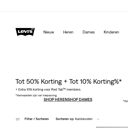
Levi's App. Het beste van Levi’s®, speciaal voor jou op ma
Meer details
Nieuw
Heren
Dames
Kinderen
Tot 50% Korting + Tot 10% Korting%*
+ Extra 10% korting voor Red Tab™ members.
*Voorwaarden zijn van toepassing.
SHOP HEREN
SHOP DAMES
*Voo
Filter
/ Sorteren
Sorteren op
Aanbevolen