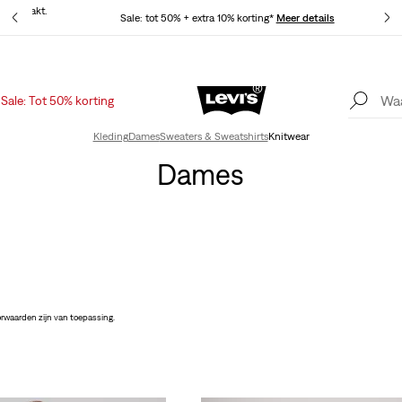
at gemaakt.
Sale: tot 50% + extra 10% korting*
Meer details
Sale: Tot 50% korting
Levi's App. Het beste van Levi’s®, speciaal voor jou op maat gemaakt.
Meer details
Kleding
Dames
Sweaters & Sweatshirts
Knitwear
Dames
rwaarden zijn van toepassing.