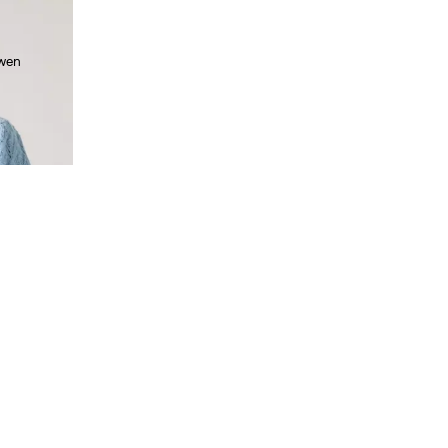
uwen
 (€ 49,00)