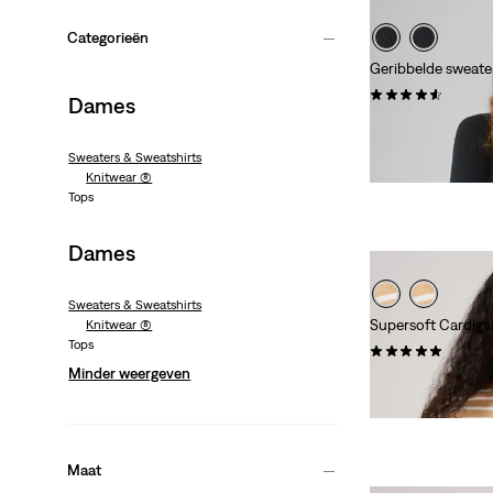
Categorieën
Geribbelde sweate
(21)
Dames
€ 69,95
Sweaters & Sweatshirts
Knitwear
(8)
Tops
Dames
Sweaters & Sweatshirts
Supersoft Cardiga
Knitwear
(8)
Tops
(50)
Minder weergeven
Sale
Original
€ 30,00
€ 59,95
Price
Price
Extra -10% Levi's
is
was
Maat