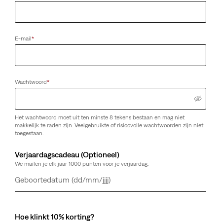
E-mail
*
Wachtwoord
*
Het wachtwoord moet uit ten minste 8 tekens bestaan en mag niet
makkelijk te raden zijn. Veelgebruikte of risicovolle wachtwoorden zijn niet
toegestaan.
Verjaardagscadeau (Optioneel)
We mailen je elk jaar 1000 punten voor je verjaardag.
Dag
Maand
Jaar
Hoe klinkt 10% korting?