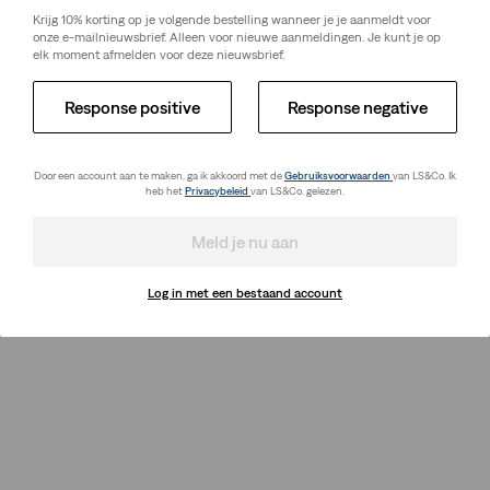
Krijg 10% korting op je volgende bestelling wanneer je je aanmeldt voor
onze e-mailnieuwsbrief. Alleen voor nieuwe aanmeldingen. Je kunt je op
elk moment afmelden voor deze nieuwsbrief.
Response positive
Response negative
Door een account aan te maken, ga ik akkoord met de
Gebruiksvoorwaarden
van LS&Co. Ik
heb het
Privacybeleid
van LS&Co. gelezen.
Meld je nu aan
Log in met een bestaand account