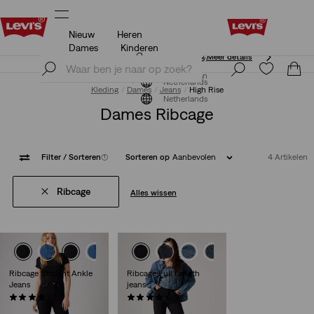
Nieuw
Heren
Unidays: Studenten krijgen 20% korting
Meer details
Dames
Kinderen
Unidays: Studenten krijgen 20% korting
Meer details
Meld je nu aan
Meld je nu aan
Netherlands
Kleding
Dames
Jeans
High Rise
Netherlands
Dames Ribcage
Filter
/ Sorteren
(1)
Sorteren op
Aanbevolen
4 Artikelen
Ribcage
Alles wissen
Ribcage Straight Ankle
Ribcage Full Length
Jeans
jeans
(1393)
(536)
€ 129,95
€ 129,95