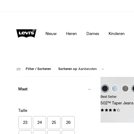
Levi's App. Het beste van Levi’s®, speciaal voor jou op ma
Meer details
Nieuw
Heren
Dames
Kinderen
Filter
/ Sorteren
Sorteren op
Aanbevolen
Maat
Best Seller
502™ Taper Jeans
(1158)
Taille
€ 109,95
23
24
25
26