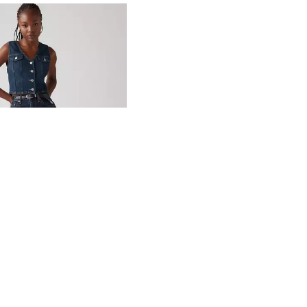
5
gste 30-dagenprijs (€ 91,00)