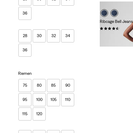
36
Ribcage Bell Jeans
(1079)
28
30
32
34
Sale
Original
€ 65,00
€ 129,9
Price
Price
29%
korting
op laa
is
was
36
Riemen
75
80
85
90
95
100
105
110
115
120