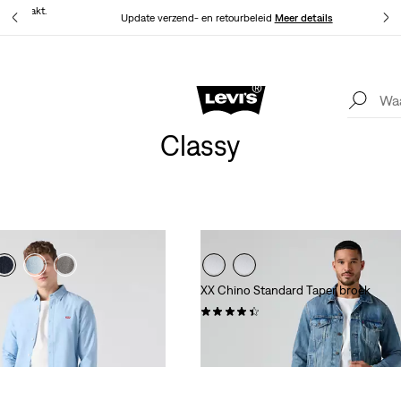
at gemaakt.
Update verzend- en retourbeleid
Meer details
Levi's App. Het beste van Levi’s®, speciaal voor jou op maat gemaakt.
Meer details
Classy
XX Chino Standard Taper broek
(554)
€ 89,95