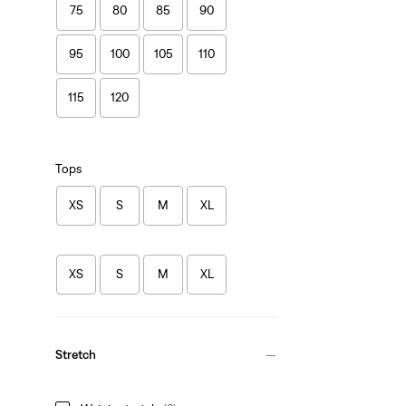
75
80
85
90
95
100
105
110
115
120
Tops
XS
S
M
XL
XS
S
M
XL
Stretch