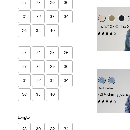
27
28
29
30
31
32
33
34
Levi's® XX Chino S
36
38
40
(428)
€ 89,95
23
24
25
26
27
28
29
30
31
32
33
34
Best Seller
721™ skinny jeans 
36
38
40
(1423)
Sale
Original
€ 84,00
€ 119,95
Price
Price
Lengte
is
was
28
30
32
34