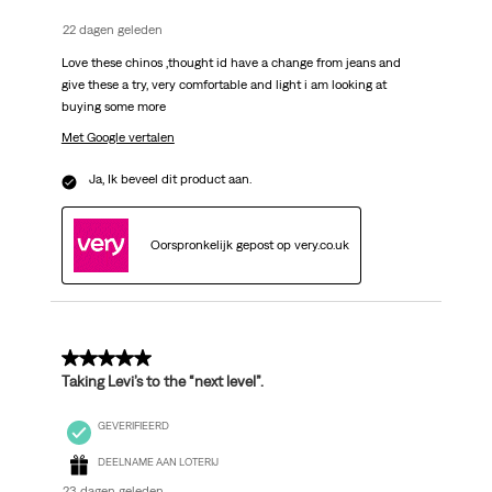
22 dagen geleden
Love these chinos ,thought id have a change from jeans and
give these a try, very comfortable and light i am looking at
buying some more
Met Google vertalen
Ja, Ik beveel dit product aan.
Oorspronkelijk gepost op very.co.uk
5 van 5 sterren.
Taking Levi’s to the “next level”.
GEVERIFIEERD
DEELNAME AAN LOTERIJ
23 dagen geleden