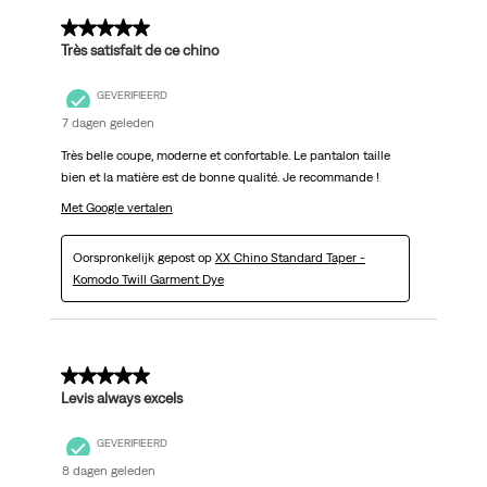
5 van 5 sterren.
Très satisfait de ce chino
GEVERIFIEERD
7 dagen geleden
Très belle coupe, moderne et confortable. Le pantalon taille
bien et la matière est de bonne qualité. Je recommande !
Met Google vertalen
Oorspronkelijk gepost op
XX Chino Standard Taper -
Komodo Twill Garment Dye
5 van 5 sterren.
Levis always excels
GEVERIFIEERD
8 dagen geleden