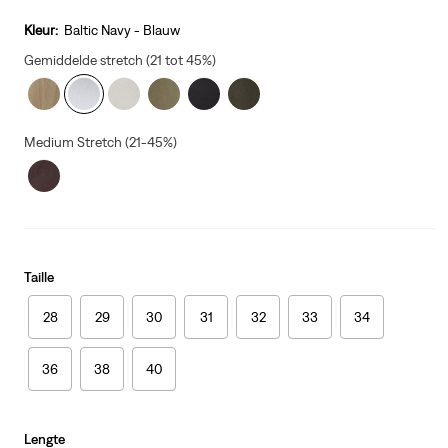
price
is
Kleur:
Baltic Navy - Blauw
Gemiddelde stretch (21 tot 45%)
Medium Stretch (21-45%)
Taille
28
29
30
31
32
33
34
36
38
40
Lengte