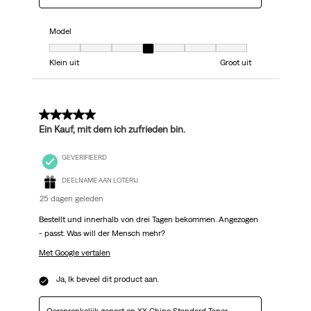
Model
Model, 4 van 7, waarbij 1 gelijk is aan Klein uit en 7 gelijk is aan Groot uit
Klein uit
Groot uit
5 van 5 sterren.
Ein Kauf, mit dem ich zufrieden bin.
GEVERIFIEERD
DEELNAME AAN LOTERIJ
25 dagen geleden
Bestellt und innerhalb von drei Tagen bekommen. Angezogen
- passt. Was will der Mensch mehr?
Met Google vertalen
Ja, Ik beveel dit product aan.
Oorspronkelijk gepost op
XX Chino Standard Taper -