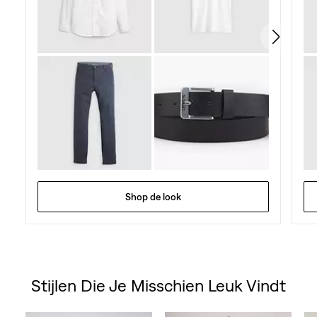
554
beoordelingen
Shop de look
Stijlen Die Je Misschien Leuk Vindt
Skip Carousel