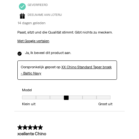
GEVERIFIEERD
DEELNAME AAN LOTERIJ
14 dagen geleden
Passt, sitzt und die Qualität stimmt. Gibt nichts zu meckern.
Met Google vertalen
Ja, Ik beveel dit product aan.
Oorspronkelijk gepost op
XX Chino Standard Taper broek
- Baltic Navy
Model
Model, 4 van 7, waarbij 1 gelijk is aan Klein uit en 7 gelijk is aan Groot uit
Klein uit
Groot uit
5 van 5 sterren.
xcellente Chino