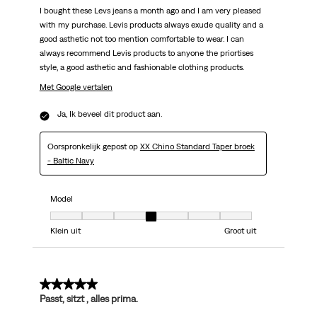
I bought these Levs jeans a month ago and I am very pleased
with my purchase. Levis products always exude quality and a
good asthetic not too mention comfortable to wear. I can
always recommend Levis products to anyone the priortises
style, a good asthetic and fashionable clothing products.
Met Google vertalen
Ja, Ik beveel dit product aan.
Oorspronkelijk gepost op
XX Chino Standard Taper broek
- Baltic Navy
Model
Model, 4 van 7, waarbij 1 gelijk is aan Klein uit en 7 gelijk is aan Groot uit
Klein uit
Groot uit
5 van 5 sterren.
Passt, sitzt , alles prima.