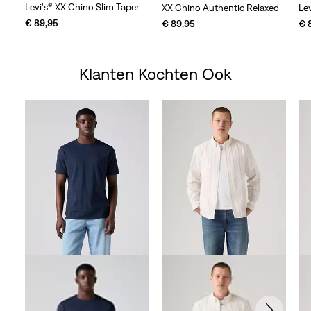
Levi's® XX Chino Slim Taper
XX Chino Authentic Relaxed
Le
€ 89,95
€ 89,95
€ 
Klanten Kochten Ook
Skip Carousel