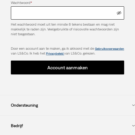
Wachtwoord
*
Het wachtwoord moet uit ten minste 8 tekens bestaan en mag niet
makkelijk te raden zijn. Veelgebruikte of risicovolle wachtwoorden zijn
niet toegestaan.
Door een account aan te maken, ga ik akkoord met de
Gebruiksvoorwaarden
van LS&Co. Ik heb het
van LS&Co. gelezen.
Privacybeleid
Account aanmaken
Ondersteuning
Bedrijf