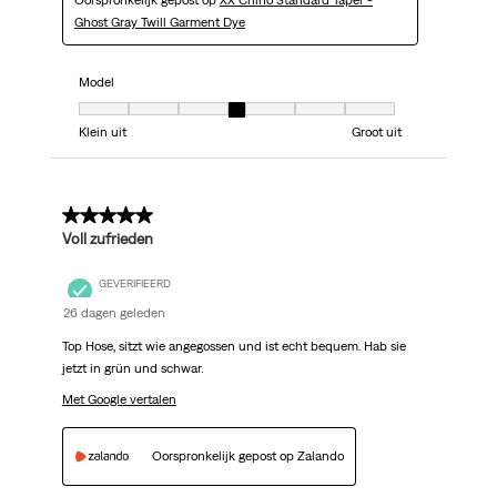
Ghost Gray Twill Garment Dye
Model
Model, 4 van 7, waarbij 1 gelijk is aan Klein uit en 7 gelijk is aan Groot uit
Klein uit
Groot uit
5 van 5 sterren.
Voll zufrieden
GEVERIFIEERD
26 dagen geleden
Top Hose, sitzt wie angegossen und ist echt bequem. Hab sie
jetzt in grün und schwar.
Met Google vertalen
Oorspronkelijk gepost op Zalando