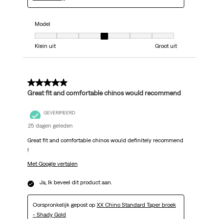
Model
Model, 4 van 7, waarbij 1 gelijk is aan Klein uit en 7 gelijk is aan Groot uit
Klein uit
Groot uit
5 van 5 sterren.
Great fit and comfortable chinos would recommend
GEVERIFIEERD
25 dagen geleden
Great fit and comfortable chinos would definitely recommend
!
Met Google vertalen
Ja, Ik beveel dit product aan.
Oorspronkelijk gepost op
XX Chino Standard Taper broek
- Shady Gold