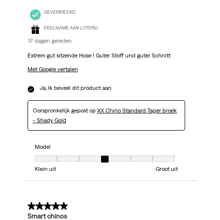
GEVERIFIEERD
DEELNAME AAN LOTERIJ
17 dagen geleden
Extrem gut sitzende Hose ! Guter Stoff und guter Schnitt
Met Google vertalen
Ja, Ik beveel dit product aan.
Oorspronkelijk gepost op
XX Chino Standard Taper broek
- Shady Gold
Model
Model, 4 van 7, waarbij 1 gelijk is aan Klein uit en 7 gelijk is aan Groot uit
Klein uit
Groot uit
5 van 5 sterren.
Smart chinos