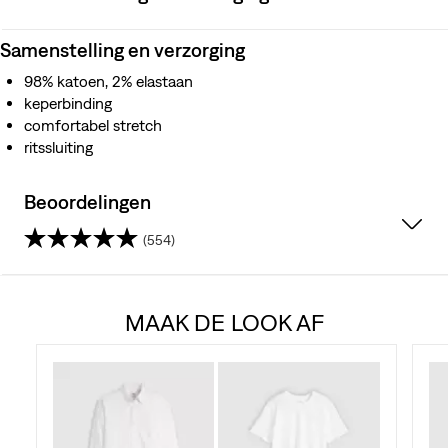
Samenstelling en verzorging
98% katoen, 2% elastaan
keperbinding
comfortabel stretch
ritssluiting
Beoordelingen
(554)
4.5
van
MAAK DE LOOK AF
de
5
sterren.