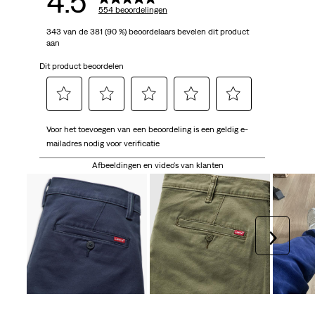
4.5
554 beoordelingen
343 van de 381 (90 %) beoordelaars bevelen dit product
aan
Dit product beoordelen
Selecteer
Selecteer
Selecteer
Selecteer
Selecteer
Voor het toevoegen van een beoordeling is een geldig e-
om
om
om
om
om
mailadres nodig voor verificatie
het
het
het
het
het
artikel
artikel
artikel
artikel
artikel
Afbeeldingen en video's van klanten
te
te
te
te
te
beoordelen
beoordelen
beoordelen
beoordelen
beoordelen
met
met
met
met
met
1
2
3
4
5
Volgen
ster.
sterren.
sterren.
sterren.
sterren.
Hiermee
Hiermee
Hiermee
Hiermee
Hiermee
open
open
open
open
open
je
je
je
je
je
een
een
een
een
een