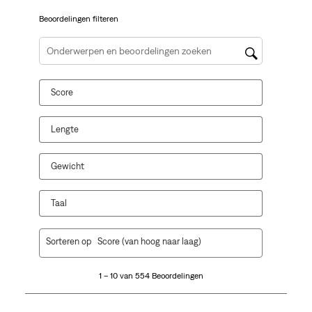
vragenformulier.
vragenformulier.
vragenformulier.
vragenformulier.
vragenformulier.
Beoordelingen filteren
Onderwerpen en beoordelingen zoeken per regio
Score
Lengte
Gewicht
Taal
1
Sorteren op
Score (van hoog naar laag)
tot
10
1 – 10 van 554 Beoordelingen
van
554
Beoordelingen.