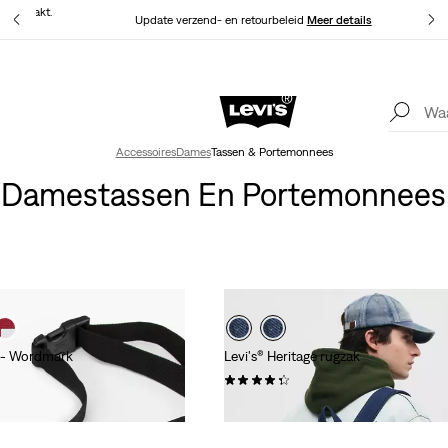
at gemaakt.
Update verzend- en retourbeleid
Meer details
Levi's App. Het beste van Levi’s®, speciaal voor jou op maat gemaakt.
Meer details
Accessoires
Dames
Tassen & Portemonnees
Damestassen En Portemonnees
n - Wordmark
Levi's® Heritage rugzak
(25)
€ 99,95