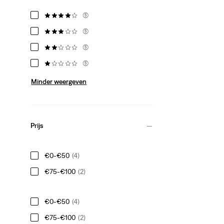
(5)
(5)
(5)
(5)
Minder weergeven
Prijs
€0-€50
(4)
€75-€100
(2)
€0-€50
(4)
€75-€100
(2)