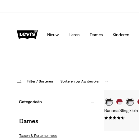
Levi's App. Het beste van Levi’s®, speciaal voor jou op ma
Meer details
Nieuw
Heren
Dames
Kinderen
Filter
/ Sorteren
Sorteren op
Aanbevolen
Categorieën
Banana Sling klei
(38)
Dames
€ 19,95
Tassen & Portemonnees