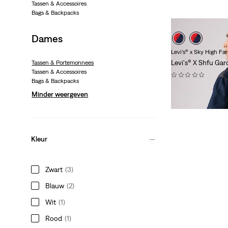
Tassen & Accessoires
Bags & Backpacks
Dames
Levi’s® x Sky High F
Levi's® X Shfu Gar
Tassen & Portemonnees
Tassen & Accessoires
(0)
Bags & Backpacks
€ 95,00
Minder weergeven
Alleen voor led
Kleur
Zwart
(3)
Blauw
(2)
Wit
(1)
Rood
(1)