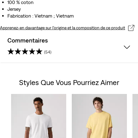
100 % coton
Jersey
Fabrication : Vietnam ; Vietnam
Apprenez-en davantage sur l’origine et la composition de ce produit
Commentaires
(54)
4.9
sur
Styles Que Vous Pourriez Aimer
5
Skip Carousel
étoiles.
54
avis