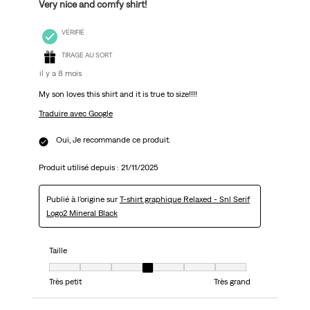
Very nice and comfy shirt!
VÉRIFIÉ
TIRAGE AU SORT
il y a 8 mois
My son loves this shirt and it is true to size!!!!
Traduire avec Google
Oui, Je recommande ce produit.
Produit utilisé depuis :
21/11/2025
Publié à l'origine sur
T-shirt graphique Relaxed - Snl Serif
Logo2 Mineral Black
Taille
Taille, 4 sur 7, où 1 est égal à Très petit et 7 est égal à Très grand
Très petit
Très grand