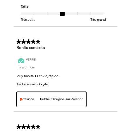
Taille
Taille, 4 sur 7, où 1 est égal à Très petit et 7 est égal à Très grand
Très petit
Très grand
5 sur 5 étoiles.
Bonita camiseta
VÉRIFIÉ
il y a 3 mois
Muy bonita. El envío, rápido.
Traduire avec Google
Publié à l'origine sur Zalando
5 sur 5 étoiles.