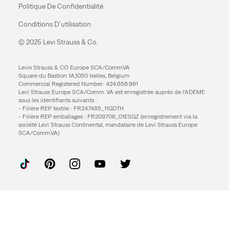
Politique De Confidentialité
Conditions D’utilisation
© 2025 Levi Strauss & Co.
Levis Strauss & CO Europe SCA/Comm.VA
Square du Bastion 1A,1050 Ixelles, Belgium
Commercial Registered Number: 424.656.991
Levi Strauss Europe SCA/Comm. VA est enregistrée auprès de l’ADEME
sous les identifiants suivants :
- Filière REP textile : FR247485_11GDTH
- Filière REP emballages : FR209706_01ESGZ (enregistrement via la
société Levi Strauss Continental, mandataire de Levi Strauss Europe
SCA/Comm.VA)