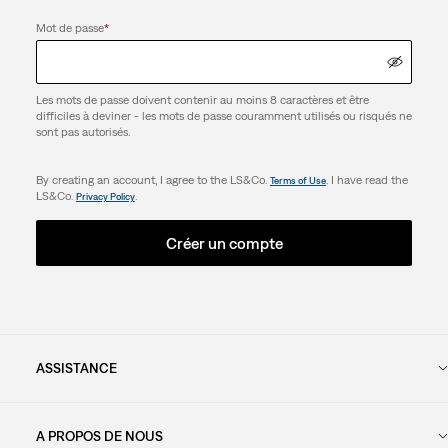
Mot de passe
*
Les mots de passe doivent contenir au moins 8 caractères et être
difficiles à deviner - les mots de passe couramment utilisés ou risqués ne
sont pas autorisés.
By creating an account, I agree to the LS&Co.
. I have read the
Terms of Use
LS&Co.
.
Privacy Policy
Créer un compte
ASSISTANCE
A PROPOS DE NOUS