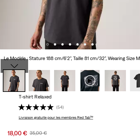
Le Modèle : Stature 188 cm/6'2", Taille 81 cm/32", Wearing Size M
T-shirt Relaxed
(54)
Livraison gratuite
pour les membres Red Tab™
Sale
18,00 €
Original
35,00 €
price
Price