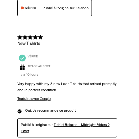
Publié à l'origine sur Zalando
5 sur 5 étoiles.
New T shirts
VÉRIFIÉ
TIRAGE AU SORT
il y a 10 jours
Very happy with my 3 new Levis T shirts that arrived promptly
and in perfect condition
Traduire avec Google
Oui, Je recommande ce produit.
Publié à l'origine sur
T-shirt Relaxed - Midnight Riders 2
Egret