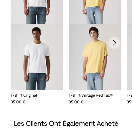
T-shirt Original
T-shirt Vintage Red Tab™
T-s
35,00 €
35,00 €
35
Les Clients Ont Également Acheté
Skip Carousel