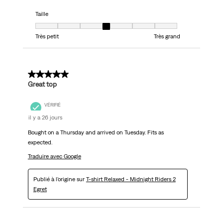
Taille
Taille, 4 sur 7, où 1 est égal à Très petit et 7 est égal à Très grand
Très petit
Très grand
5 sur 5 étoiles.
Great top
VÉRIFIÉ
il y a 26 jours
Bought on a Thursday and arrived on Tuesday. Fits as
expected.
Traduire avec Google
Publié à l'origine sur
T-shirt Relaxed - Midnight Riders 2
Egret