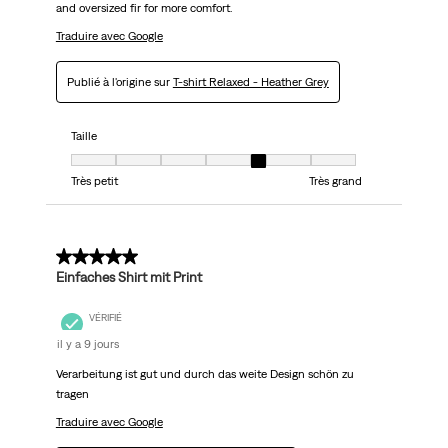
and oversized fir for more comfort.
Traduire avec Google
Publié à l'origine sur
T-shirt Relaxed - Heather Grey
Taille
Taille, 5 sur 7, où 1 est égal à Très petit et 7 est égal à Très grand
Très petit
Très grand
5 sur 5 étoiles.
Einfaches Shirt mit Print
VÉRIFIÉ
il y a 9 jours
Verarbeitung ist gut und durch das weite Design schön zu
tragen
Traduire avec Google