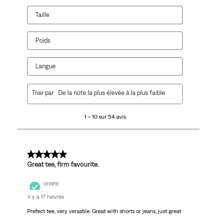
Taille
Poids
Langue
1
Trier par
De la note la plus élevée à la plus faible
à
10
1 – 10 sur 54 avis
sur
54
avis.
5 sur 5 étoiles.
Great tee, firm favourite.
VÉRIFIÉ
il y a 17 heures
Prefect tee, very versatile. Great with shorts or jeans, just great