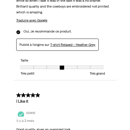
while so when I saw it was in the sale it was a no brainer.
Brilliant quality and the cowboys are embroidered not printed
which is amazing.
Traduire avec Google
Oui, Je recommande ce produit.
Publié à l'origine sur
T-shirt Relaxed - Heather Grey
Taille
Taille, 4 sur 7, où 1 est égal à Très petit et 7 est égal à Très grand
Très petit
Très grand
5 sur 5 étoiles.
I Like it
VÉRIFIÉ
il y a 2 mois
Good quality, gives an oversized look