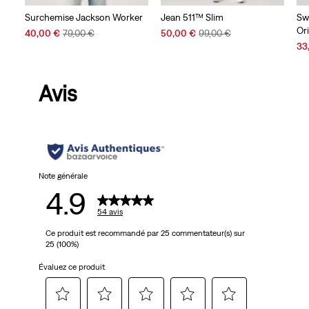
Surchemise Jackson Worker
Jean 511™ Slim
Sw
Or
Sale
Original
Sale
Original
40,00 €
79,00 €
50,00 €
99,00 €
Price
Price
Price
Price
Sal
33
is
was
is
was
Pri
is
Avis
Note générale
4.9
54 avis
Ce produit est recommandé par 25 commentateur(s) sur
25 (100%)
Évaluez ce produit