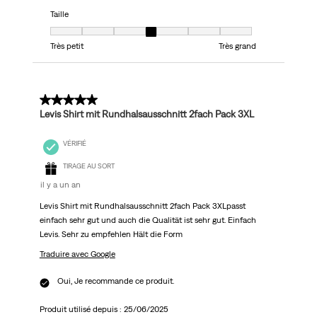
Taille
Taille, 4 sur 7, où 1 est égal à Très petit et 7 est égal à Très grand
Très petit
Très grand
5 sur 5 étoiles.
Levis Shirt mit Rundhalsausschnitt 2fach Pack 3XL
VÉRIFIÉ
TIRAGE AU SORT
il y a un an
Levis Shirt mit Rundhalsausschnitt 2fach Pack 3XLpasst
einfach sehr gut und auch die Qualität ist sehr gut. Einfach
Levis. Sehr zu empfehlen Hält die Form
Traduire avec Google
Oui, Je recommande ce produit.
Produit utilisé depuis :
25/06/2025