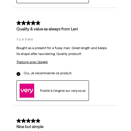
5 sur 5 étoiles.
Quality & value as always from Levi
il y a 3 ans
Bought as a present for a fussy man. Great length and keeps
its shape after laundering. Quality product!
Traduire avec Google
Oui, Je recommande ce produit.
Publié à l'origine sur very.co.uk
3 sur 5 étoiles.
Nice but simple