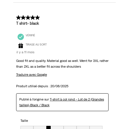
5 sur 5 étoiles.
T shirt- black
VÉRIFIÉ
TIRAGE AU SORT
il y a 11 mois
Good fit and quality. Material good as well. Went for 3XL rather
than 2XL as a better fit across the shoulders
Traduire avec Google
Produit utilisé depuis :
20/08/2025
Publié à l'origine sur
T-shirt à col rond - Lot de 2 (Grandes
tailles)-Black / Black
Taille
Taille, 3 sur 7, où 1 est égal à Très petit et 7 est égal à Très grand