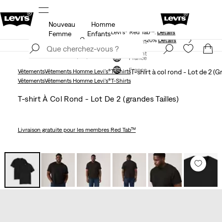
Nouveau
Homme
Livraison gratuite pour les membres du programme
ls
Levi’s® Red Tab™.
Détails
Femme
Enfants
Unidays: Les étudiants bénéficient de -20%
Détails
S'inscrire maintenant
S'inscrire maintenant
France
France
Vêtements
Vêtements Homme Levi's®
T-Shirts
T-shirt à col rond - Lot de 2 (Gr
Vêtements
Vêtements Homme Levi's®
T-Shirts
T-shirt À Col Rond - Lot De 2 (grandes Tailles)
Livraison gratuite
pour les membres Red Tab™