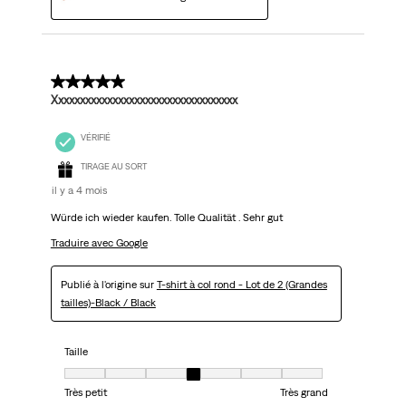
5 sur 5 étoiles.
Xxxxxxxxxxxxxxxxxxxxxxxxxxxxxxxxxx
VÉRIFIÉ
TIRAGE AU SORT
il y a 4 mois
Würde ich wieder kaufen. Tolle Qualität . Sehr gut
Traduire avec Google
Publié à l'origine sur
T-shirt à col rond - Lot de 2 (Grandes
tailles)-Black / Black
Taille
Taille, 4 sur 7, où 1 est égal à Très petit et 7 est égal à Très grand
Très petit
Très grand