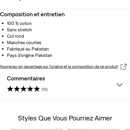
Composition et entretien
100 % coton
Sans stretch
Col rond
Manches courtes
Fabriqué au Pakistan
Pays d’origine Pakistan
Apprenez-en davantage sur l’origine et la composition de ce produit
Commentaires
(10)
4.1
sur
Styles Que Vous Pourriez Aimer
5
Skip Carousel
étoiles.