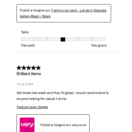
Publié à l'origine sur
T-shirt à col rond - Lot de 2 (Grandes
tailles)-Black / Black
Taille
Taille, 4 sur 7, où 1 est égal à Très petit et 7 est égal à Très grand
Très petit
Très grand
5 sur 5 étoiles.
Brilliant items
il y a 3 ans
Got these last week and they fit great, I would recommend to
anyone looking for casual t shirts
Traduire avec Google
Publié à l'origine sur very.co.uk