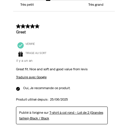
Très petit
Très grand
5 sur 5 étoiles.
Great
VÉRIFIÉ
TIRAGE AU SORT
il y a un an
Great fit. Nice and soft and good value from levis
Traduire avec Google
Oui, Je recommande ce produit.
Produit utilisé depuis :
25/06/2025
Publié à l'origine sur
T-shirt à col rond - Lot de 2 (Grandes
tailles)-Black / Black