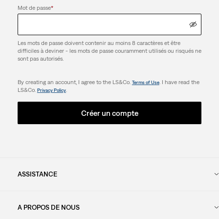
Mot de passe
*
Les mots de passe doivent contenir au moins 8 caractères et être
difficiles à deviner - les mots de passe couramment utilisés ou risqués ne
sont pas autorisés.
By creating an account, I agree to the LS&Co.
. I have read the
Terms of Use
LS&Co.
.
Privacy Policy
Créer un compte
ASSISTANCE
A PROPOS DE NOUS