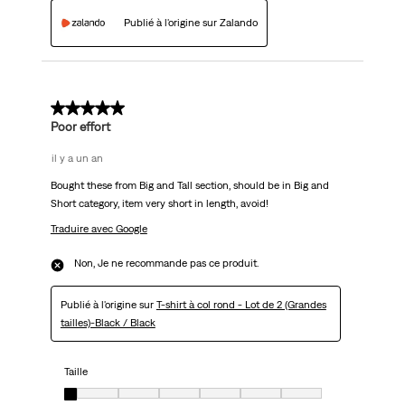
Publié à l'origine sur Zalando
1 sur 5 étoiles.
Poor effort
il y a un an
Bought these from Big and Tall section, should be in Big and
Short category, item very short in length, avoid!
Traduire avec Google
Non, Je ne recommande pas ce produit.
Publié à l'origine sur
T-shirt à col rond - Lot de 2 (Grandes
tailles)-Black / Black
Taille
Taille, 1 sur 7, où 1 est égal à Très petit et 7 est égal à Très grand