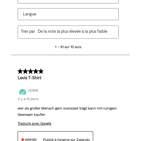
Langue
1
Trier par
De la note la plus élevée à la plus faible
à
10
1 – 10 sur 10 avis
sur
10
avis.
5 sur 5 étoiles.
Levis T-Shirt
VÉRIFIÉ
il y a 12 jours
wer als großer Mensch gern oversized trägt kann mit ruhigem
Gewissen kaufen
Traduire avec Google
Publié à l'origine sur Zalando