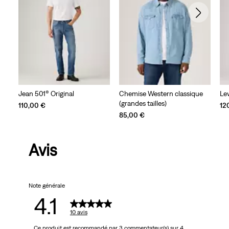
Jean 501® Original
Chemise Western classique
Lev
(grandes tailles)
110,00 €
12
85,00 €
Avis
Note générale
4.1
10 avis
Ce produit est recommandé par 3 commentateur(s) sur 4