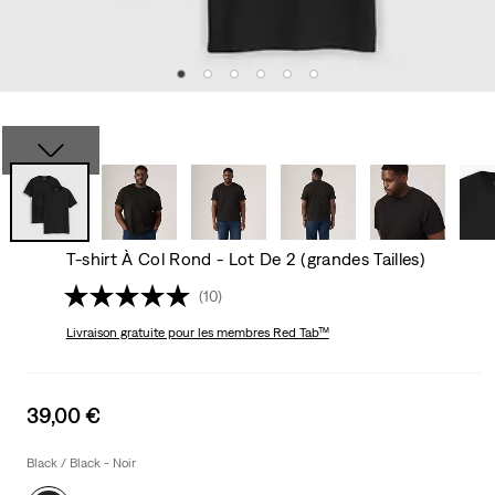
T-shirt À Col Rond - Lot De 2 (grandes Tailles)
(10)
Livraison gratuite
pour les membres Red Tab™
Sale
39,00 €
price
is
Black / Black - Noir