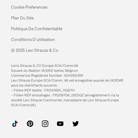
Cookie Preferences
Plan Du Site
Politique De Confidentialité
Conditions D’utilisation
© 2025 Levi Strauss & Co.
Levis Strauss & CO Europe SCA/Comm.VA
Square du Bastion 1A,1050 Ixelles, Belgium
Commercial Registered Number: 424.656.991
Levi Strauss Europe SCA/Comm. VA est enregistrée auprès de l’ADEME
sous les identifiants suivants :
- Filière REP textile : FR247485_11GDTH
- Filière REP emballages : FR209706_01ESGZ (enregistrement via la
société Levi Strauss Continental, mandataire de Levi Strauss Europe
SCA/Comm.VA)