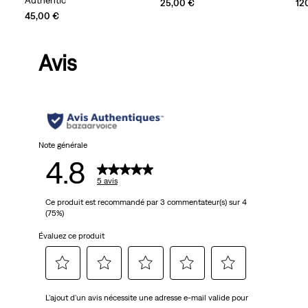
Authentic
25,00 €
12
45,00 €
Avis
Note générale
4.8
5 avis
Ce produit est recommandé par 3 commentateur(s) sur 4
(75%)
Évaluez ce produit
Sélectionnez
Sélectionnez
Sélectionnez
Sélectionnez
Sélectionnez
L'ajout d'un avis nécessite une adresse e-mail valide pour
pour
pour
pour
pour
pour