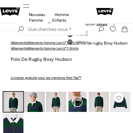
Nouveau
Homme
ils
Unidays: Les étudiants bénéficient de -20%
Détails
Femme
Enfants
Politique de livraison et de retours Mise à jour
Détails
S'inscrire maintenant
S'inscrire maintenant
France
France
Vêtements
Vêtements Homme Levi's®
T-Shirts
Polo de rugby Boxy Hudson
Vêtements
Vêtements Homme Levi's®
T-Shirts
Polo De Rugby Boxy Hudson
Livraison gratuite
pour les membres Red Tab™