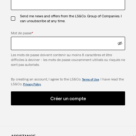
Send me news and offers from the LS&Co. Group of Companies. I
can unsubscribe at any time.
Mot de passe
*
Les mots de passe doivent contenir au moins 8 caractères et être
difficiles à deviner - les mots de passe couramment utilisés ou risqués ne
sont pas autorisés.
By creating an account, I agree to the LS&Co.
. I have read the
Terms of Use
LS&Co.
.
Privacy Policy
Créer un compte