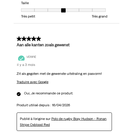
Taille
Taille, 4 sur 7, où 1 est égal à Très petit et 7 est égal à Très grand
Très petit
Très grand
5 sur 5 étoiles.
Aan alle kanten zoals gewenst
VÉRIFIÉ
il y a 3 mois
Zit als gegoten met de gewenste uitstraling en pasvorm!
Traduire avec Google
Oui, Je recommande ce produit.
Produit utilisé depuis :
16/04/2026
Publié à l'origine sur
Polo de rugby Boxy Hudson - Ronan
Stripe Oxblood Red