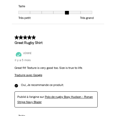
Taille
Taille, 5 sur 7, où 1 est égal à Très petit et 7 est égal à Très grand
Très petit
Très grand
5 sur 5 étoiles.
Great Rugby Shirt
VÉRIFIÉ
il y a 5 mois
Great fit! Texture is very good too. Size is true to life.
Traduire avec Google
Oui, Je recommande ce produit.
Publié à l'origine sur
Polo de rugby Boxy Hudson - Ronan
Stripe Navy Blazer