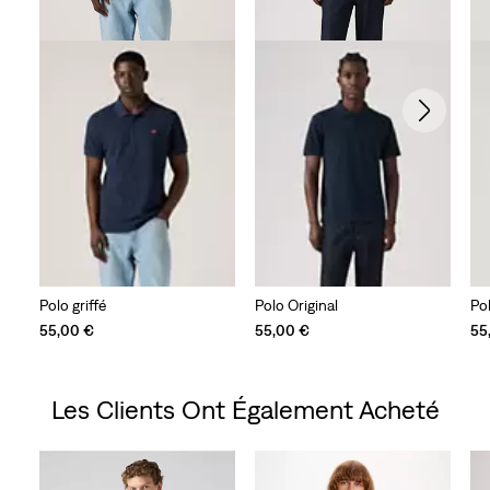
Polo griffé
Polo Original
Pol
55,00 €
55,00 €
55
Les Clients Ont Également Acheté
Skip Carousel