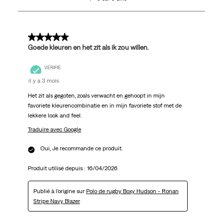
5
avis.
5 sur 5 étoiles.
Goede kleuren en het zit als ik zou willen.
VÉRIFIÉ
il y a 3 mois
Het zit als gegoten, zoals verwacht en gehoopt in mijn
favoriete kleurencombinatie en in mijn favoriete stof met de
lekkere look and feel.
Traduire avec Google
Oui, Je recommande ce produit.
Produit utilisé depuis :
16/04/2026
Publié à l'origine sur
Polo de rugby Boxy Hudson - Ronan
Stripe Navy Blazer