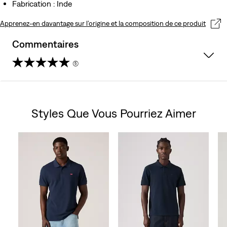
Fabrication : Inde
Apprenez-en davantage sur l’origine et la composition de ce produit
Commentaires
(5)
4.8
sur
Styles Que Vous Pourriez Aimer
5
Skip Carousel
étoiles.
5
avis