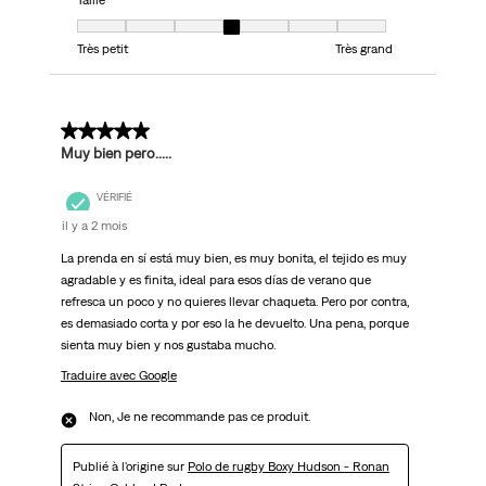
Taille
Taille, 4 sur 7, où 1 est égal à Très petit et 7 est égal à Très grand
Très petit
Très grand
4 sur 5 étoiles.
Muy bien pero.....
VÉRIFIÉ
il y a 2 mois
La prenda en sí está muy bien, es muy bonita, el tejido es muy
agradable y es finita, ideal para esos días de verano que
refresca un poco y no quieres llevar chaqueta. Pero por contra,
es demasiado corta y por eso la he devuelto. Una pena, porque
sienta muy bien y nos gustaba mucho.
Traduire avec Google
Non, Je ne recommande pas ce produit.
Publié à l'origine sur
Polo de rugby Boxy Hudson - Ronan