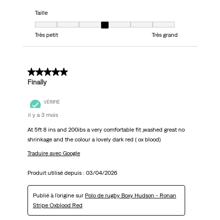
Taille
Taille, 4 sur 7, où 1 est égal à Très petit et 7 est égal à Très grand
Très petit
Très grand
5 sur 5 étoiles.
Finally
VÉRIFIÉ
il y a 3 mois
At 5ft 8 ins and 200ibs a very comfortable fit ,washed great no
shrinkage and the colour a lovely dark red ( ox blood)
Traduire avec Google
Produit utilisé depuis :
03/04/2026
Publié à l'origine sur
Polo de rugby Boxy Hudson - Ronan
Stripe Oxblood Red