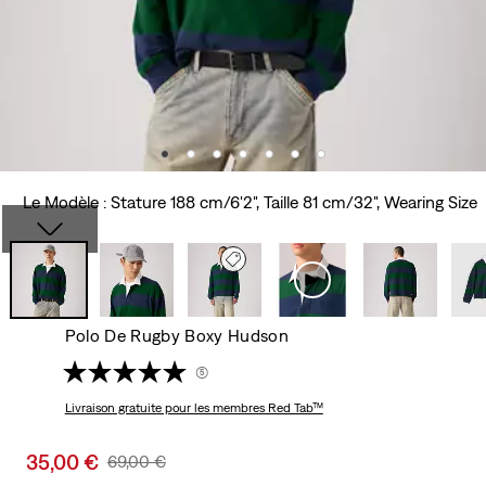
Le Modèle : Stature 188 cm/6'2", Taille 81 cm/32", Wearing Size
Polo De Rugby Boxy Hudson
(5)
Livraison gratuite
pour les membres Red Tab™
Sale
35,00 €
Original
69,00 €
price
Price