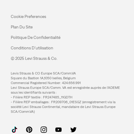
Cookie Preferences
Plan Du Site
Politique De Confidentialité
Conditions D’utilisation
© 2025 Levi Strauss & Co.
Levis Strauss & CO Europe SCA/Comm.VA
Square du Bastion 1A,1050 Ixelles, Belgium
Commercial Registered Number: 424.656.991
Levi Strauss Europe SCA/Comm. VA est enregistrée auprès de l’ADEME
sous les identifiants suivants :
- Filière REP textile : FR247485_11GDTH
- Filière REP emballages : FR209706_01ESGZ (enregistrement via la
société Levi Strauss Continental, mandataire de Levi Strauss Europe
SCA/Comm.VA)