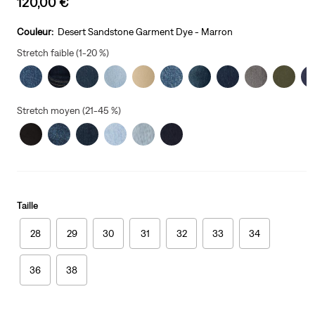
120,00 €
price
is
Couleur:
Desert Sandstone Garment Dye - Marron
Stretch faible (1-20 %)
Stretch moyen (21-45 %)
Taille
28
29
30
31
32
33
34
36
38