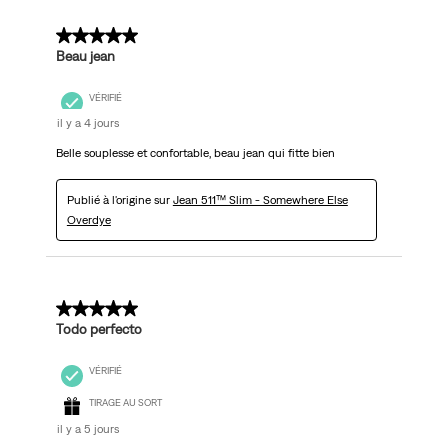
5 sur 5 étoiles.
Beau jean
VÉRIFIÉ
il y a 4 jours
Belle souplesse et confortable, beau jean qui fitte bien
Publié à l'origine sur
Jean 511™ Slim - Somewhere Else
Overdye
5 sur 5 étoiles.
Todo perfecto
VÉRIFIÉ
TIRAGE AU SORT
il y a 5 jours