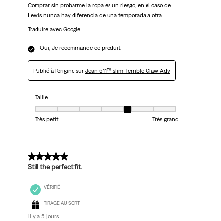
Comprar sin probarme la ropa es un riesgo, en el caso de
Lewis nunca hay diferencia de una temporada a otra
Traduire avec Google
Oui, Je recommande ce produit.
Publié à l'origine sur
Jean 511™ slim-Terrible Claw Adv
Taille
Taille, 5 sur 7, où 1 est égal à Très petit et 7 est égal à Très grand
Très petit
Très grand
5 sur 5 étoiles.
Still the perfect fit.
VÉRIFIÉ
TIRAGE AU SORT
il y a 5 jours