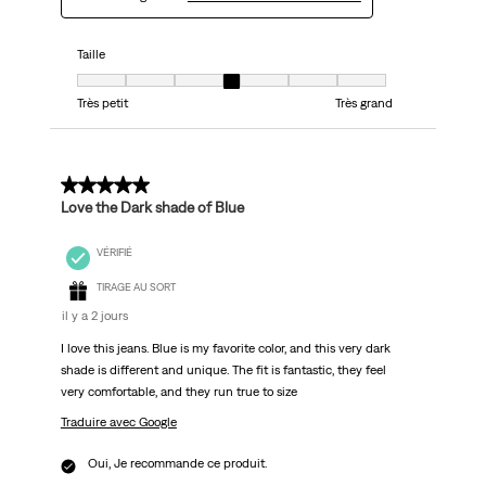
Taille
Taille, 4 sur 7, où 1 est égal à Très petit et 7 est égal à Très grand
Très petit
Très grand
5 sur 5 étoiles.
Love the Dark shade of Blue
VÉRIFIÉ
TIRAGE AU SORT
il y a 2 jours
I love this jeans. Blue is my favorite color, and this very dark
shade is different and unique. The fit is fantastic, they feel
very comfortable, and they run true to size
Traduire avec Google
Oui, Je recommande ce produit.