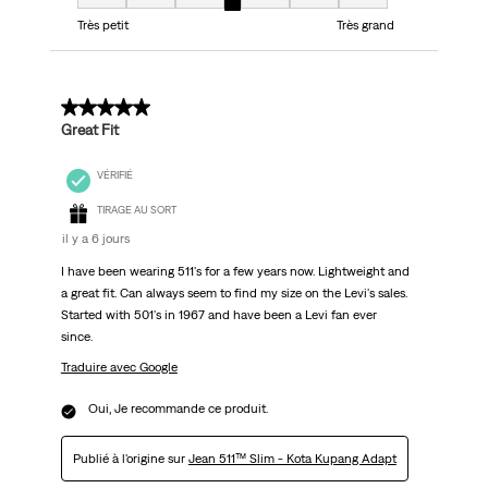
Taille, 4 sur 7, où 1 est égal à Très petit et 7 est égal à Très grand
Très petit
Très grand
5 sur 5 étoiles.
Great Fit
VÉRIFIÉ
TIRAGE AU SORT
il y a 6 jours
I have been wearing 511's for a few years now. Lightweight and
a great fit. Can always seem to find my size on the Levi's sales.
Started with 501's in 1967 and have been a Levi fan ever
since.
Traduire avec Google
Oui, Je recommande ce produit.
Publié à l'origine sur
Jean 511™ Slim - Kota Kupang Adapt