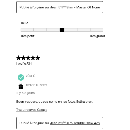
Publié à l'origine sur
Jean 511™ Slim - Master Of None
Taille
Taille, 4 sur 7, où 1 est égal à Très petit et 7 est égal à Très grand
Très petit
Très grand
5 sur 5 étoiles.
Levi’s 511
VÉRIFIÉ
TIRAGE AU SORT
il y a 3 jours
Buen vaquero, queda como en las fotos. Estira bien.
Traduire avec Google
Publié à l'origine sur
Jean 511™ slim-Terrible Claw Adv