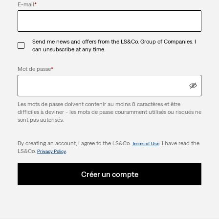
E-mail
*
Send me news and offers from the LS&Co. Group of Companies. I
can unsubscribe at any time.
Mot de passe
*
Les mots de passe doivent contenir au moins 8 caractères et être
difficiles à deviner - les mots de passe couramment utilisés ou risqués ne
sont pas autorisés.
By creating an account, I agree to the LS&Co.
. I have read the
Terms of Use
LS&Co.
.
Privacy Policy
Créer un compte