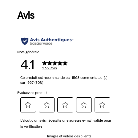
Avis
Note générale
4.1
2777 avis
Ce produit est recommandé par 1568 commentateur(s)
sur 1967 (80%)
Évaluez ce produit
Sélectionnez
Sélectionnez
Sélectionnez
Sélectionnez
Sélectionnez
L'ajout d'un avis nécessite une adresse e-mail valide pour
pour
pour
pour
pour
pour
la vérification
attribuer
attribuer
attribuer
attribuer
attribuer
1 étoile
2 étoiles
3 étoiles
4 étoiles
5 étoiles
Images et vidéos des clients