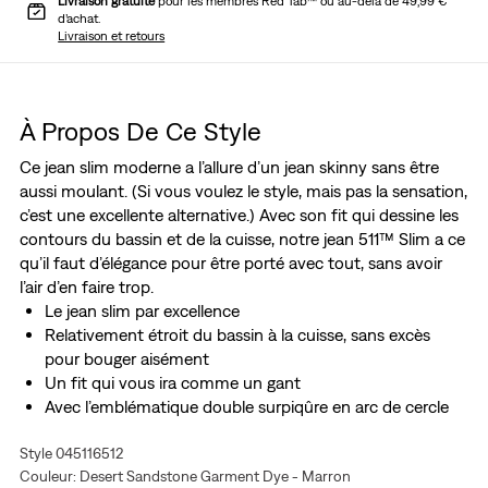
Livraison gratuite
pour les membres Red Tab™ ou au-delà de 49,99 €
d’achat.
Livraison et retours
À Propos De Ce Style
Ce jean slim moderne a l’allure d’un jean skinny sans être
aussi moulant. (Si vous voulez le style, mais pas la sensation,
c’est une excellente alternative.) Avec son fit qui dessine les
contours du bassin et de la cuisse, notre jean 511™ Slim a ce
qu’il faut d’élégance pour être porté avec tout, sans avoir
l’air d’en faire trop.
Le jean slim par excellence
Relativement étroit du bassin à la cuisse, sans excès
pour bouger aisément
Un fit qui vous ira comme un gant
Avec l’emblématique double surpiqûre en arc de cercle
Jean proposé en Levi's® Ease, un mélange de denim
Style 045116512
d’épaisseur moyenne avec ce qu’il faut de stretch. Ce
Couleur: Desert Sandstone Garment Dye - Marron
modèle s’embellit avec le temps, comme votre Levi's®