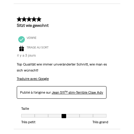
5 sur 5 étoiles.
Sitzt wie gewohnt
VÉRIFIÉ
TIRAGE AU SORT
il y a 3 jours
Top Qualität wie immer unveränderter Schnitt, wie man es
sich wünscht!
Traduire avec Google
Publié à l'origine sur
Jean 511™ slim-Terrible Claw Adv
Taille
Taille, 4 sur 7, où 1 est égal à Très petit et 7 est égal à Très grand
Très petit
Très grand