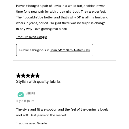
Haven’t bought a pair of Levi’s in a while but, decided it was
time for a new pair for a birthday night out. They are perfect.
The fit couldn’t be better, and that’s why 511 is all my husband
wears in jeans, period. I’m glad there was no surprise change
in any way. Love getting real black.
Traduire avec Google
Publié à l'origine sur
Jean 511™ Slim-Native Cali
5 sur 5 étoiles.
Stylish with quality fabric.
VÉRIFIÉ
il y a 5 jours
The style and fit are spot on and the feel of the denim is lovely
and soft. Best jeans on the market.
Traduire avec Google