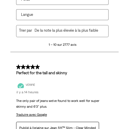
Langue
1
Trier par
De la note la plus élevée à la plus faible
à
10
1 – 10 sur 2777 avis
sur
2777
avis.
5 sur 5 étoiles.
Perfect for the tall and skinny
VÉRIFIÉ
il y a 14 heures
The only pair of jeans we've found to work well for super
skinny and 6'3" plus.
Traduire avec Google
Publié à l'origine sur
Jean 511™ Slim - Clear Minded