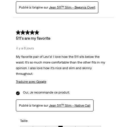
Publié à l'origine sur
Jean 511™ Slim - Begonia Overt
5 sur 5 étoiles.
511's are my favorite
il y a 6 jours
My favorite pair of Levi's! I love how the 511 sits below the
waist. It's so much more comfortable than the other fits in my
opinion. I also love how it's nice and slim and skinny
throughout.
Traduire avec Google
Oui, Je recommande ce produit.
Publié à l'origine sur
Jean 511™ Slim - Native Cali
Taille