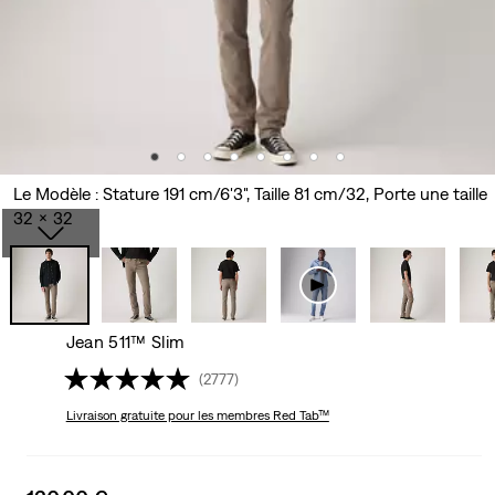
Le Modèle : Stature 191 cm/6'3", Taille 81 cm/32, Porte une taille
32 x 32
Jean 511™ Slim
(2777)
Livraison gratuite
pour les membres Red Tab™
Sale