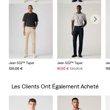
Jean 502™ Taper
Jean 502™ Taper
Je
Sale
Original
120,00 €
91,00 €
130,00 €
11
Price
Price
is
was
Les Clients Ont Également Acheté
Skip Carousel