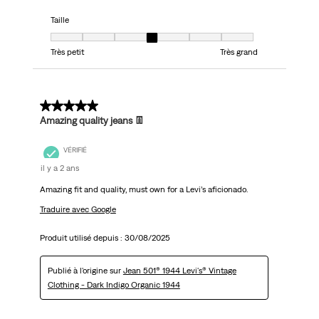
Taille
Taille, 4 sur 7, où 1 est égal à Très petit et 7 est égal à Très grand
Très petit
Très grand
5 sur 5 étoiles.
Amazing quality jeans 👖
VÉRIFIÉ
il y a 2 ans
Amazing fit and quality, must own for a Levi’s aficionado.
Traduire avec Google
Produit utilisé depuis :
30/08/2025
Publié à l'origine sur
Jean 501® 1944 Levi's® Vintage
Clothing - Dark Indigo Organic 1944