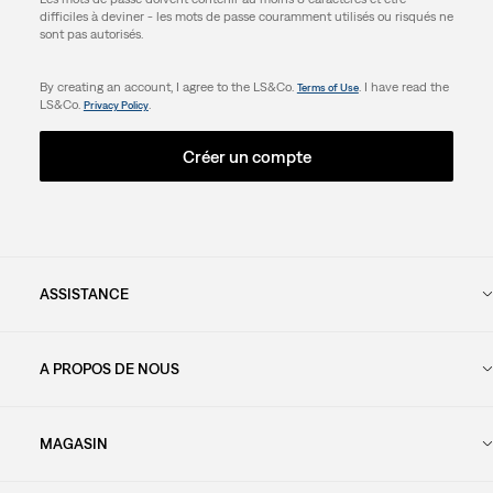
difficiles à deviner - les mots de passe couramment utilisés ou risqués ne
sont pas autorisés.
By creating an account, I agree to the LS&Co.
. I have read the
Terms of Use
LS&Co.
.
Privacy Policy
Créer un compte
ASSISTANCE
A PROPOS DE NOUS
MAGASIN