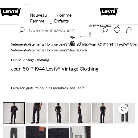
Nouveau
Homme
ils
Unidays: Les étudiants bénéficient de -20%
Détails
Femme
Enfants
Politique de livraison et de retours Mise à jour
Détails
S'inscrire maintenant
S'inscrire maintenant
France
France
Vêtements
Vêtements Homme Levi's®
Jeans
Droits
Jean 501® 1944 Levi's® Vin
Vêtements
Vêtements Homme Levi's®
Jeans
Droits
Levi's® Vintage Clothing
Jean 501® 1944 Levi's® Vintage Clothing
Livraison gratuite
pour les membres Red Tab™