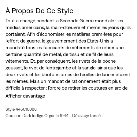
À Propos De Ce Style
Tout a changé pendant la Seconde Guerre mondiale : les
médias américains, la main-d’œuvre et même les jeans qu’ils
portaient. Afin d’économiser les matières premières pour
l’effort de guerre, le gouvernement des États-Unis a
mandaté tous les fabricants de vêtements de retirer une
certaine quantité de métal, de tissu et de fil de leurs
vêtements. Et, par conséquent, les rivets de la poche
gousset, le rivet de l’entrejambe et la sangle, ainsi que les
deux rivets et les boutons ornés de feuilles de laurier étaient
les mêmes. Mais un mandat de rationnement était plus
difficile à respecter : l’ordre de retirer les coutures en arc de
cercle qui distinguaient les jeans Levi's® des autres jeans.
Afficher davantage
Plutôt que de perdre l’arc de cercle signature, Levi's® a mis
au point un système d’impression du motif arc de cercle sur
Style 445010088
chaque jean 501® sorti de l’usine. Alors que la peinture a fini
Couleur: Dark Indigo Organic 1944 - Délavage foncé
par se délaver, l’important était que la couture était visible
au moment de l’achat. Aujourd’hui, nous recréons ce
vêtement historique, notre jean 501® de 1944, en denim