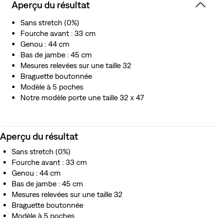
Aperçu du résultat
avec la lisière selvedge rigide.
Une reproduction historique de notre jean 501® de 1944
Sans stretch (0%)
Fabriqué sans les rivets de la poche gousset, le rivet à
Fourche avant : 33 cm
l’entrejambe et la ceinture arrière pour économiser les
Genou : 44 cm
matières premières pour l’effort de guerre
Bas de jambe : 45 cm
Comprend l’emblématique arc de cercle peint sur la
Mesures relevées sur une taille 32
poche arrière comme solution au rationnement
Braguette boutonnée
Fidèle à l’original, il est comprend la matière des poches,
Modèle à 5 poches
des rivets sans marque et il est doté de boutons sans
Notre modèle porte une taille 32 x 47
marque avec un motif de feuille de laurier
Deux rivets invisibles sur les poches arrière
Aperçu du résultat
Sans stretch (0%)
Fourche avant : 33 cm
Genou : 44 cm
Bas de jambe : 45 cm
Mesures relevées sur une taille 32
Braguette boutonnée
Modèle à 5 poches