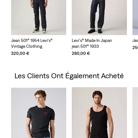
Jean 501® 1954 Levi's®
Levi's® Made In Japan
Je
Vintage Clothing
jean 501® 1933
25
320,00 €
280,00 €
Les Clients Ont Également Acheté
Skip Carousel