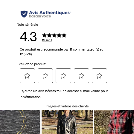
Note générale
4.3
15 avis
Ce produit est recommandé par 11 commentateur(s) sur
12 (92%)
Évaluez ce produit
Sélectionnez
Sélectionnez
Sélectionnez
Sélectionnez
Sélectionnez
L'ajout d'un avis nécessite une adresse e-mail valide pour
pour
pour
pour
pour
pour
la vérification
attribuer
attribuer
attribuer
attribuer
attribuer
1 étoile
2 étoiles
3 étoiles
4 étoiles
5 étoiles
Images et vidéos des clients
à
à
à
à
à
l'article.
l'article.
l'article.
l'article.
l'article.
Cette
Cette
Cette
Cette
Cette
action
action
action
action
action