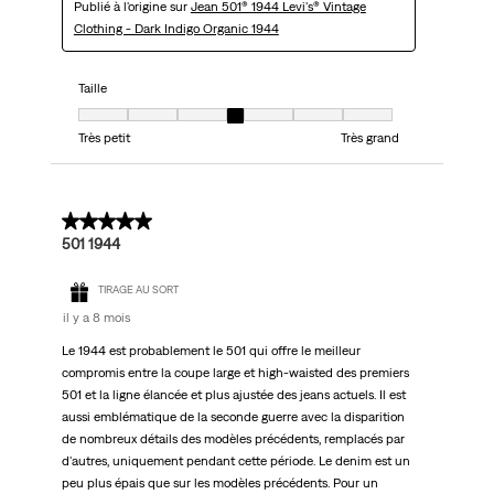
Publié à l'origine sur
Jean 501® 1944 Levi's® Vintage
Clothing - Dark Indigo Organic 1944
Taille
Taille, 4 sur 7, où 1 est égal à Très petit et 7 est égal à Très grand
Très petit
Très grand
5 sur 5 étoiles.
501 1944
TIRAGE AU SORT
il y a 8 mois
Le 1944 est probablement le 501 qui offre le meilleur
compromis entre la coupe large et high-waisted des premiers
501 et la ligne élancée et plus ajustée des jeans actuels. Il est
aussi emblématique de la seconde guerre avec la disparition
de nombreux détails des modèles précédents, remplacés par
d'autres, uniquement pendant cette période. Le denim est un
peu plus épais que sur les modèles précédents. Pour un