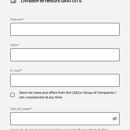
Livraison et retours GRATUITS
Prénom
*
Nom
*
E-mail
*
Send me news and offers from the LS&Co. Group of Companies. I
can unsubscribe at any time.
Mot de passe
*
Les mots de passe doivent contenir au moins 8 caractères et être