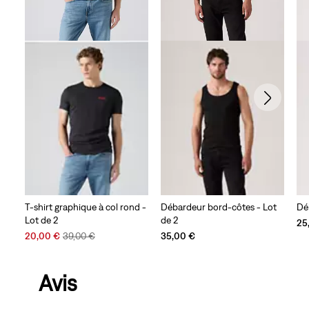
T-shirt graphique à col rond -
Débardeur bord-côtes - Lot
Dé
Lot de 2
de 2
25
Sale
Original
20,00 €
39,00 €
35,00 €
Price
Price
is
was
Avis