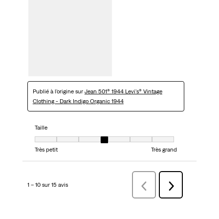
Publié à l'origine sur
Jean 501® 1944 Levi's® Vintage
Clothing - Dark Indigo Organic 1944
Taille
Taille, 4 sur 7, où 1 est égal à Très petit et 7 est égal à Très grand
Très petit
Très grand
1 – 10 sur 15 avis
Précédentavis
Suivant
avis