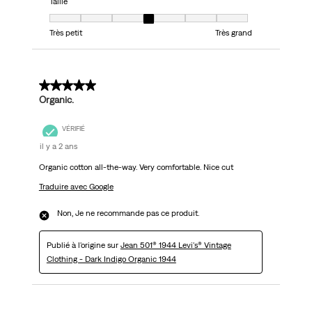
Taille
Taille, 4 sur 7, où 1 est égal à Très petit et 7 est égal à Très grand
Très petit
Très grand
5 sur 5 étoiles.
Organic.
VÉRIFIÉ
il y a 2 ans
Organic cotton all-the-way. Very comfortable. Nice cut
Traduire avec Google
Non, Je ne recommande pas ce produit.
Publié à l'origine sur
Jean 501® 1944 Levi's® Vintage
Clothing - Dark Indigo Organic 1944