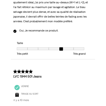
ajustement idéal, j'ai pris une taille au-dessus (W+1 et L+2), et
l'ai fait rétrécir au maximum par lavage et agitation. Le tissu
selvage devient plus dense, et avec sa qualité de réalisation
japonaise, il devrait offrir de belles teintes de fading avec les
années. C'est probablement mon modèle préféré.
Oui, Je recommande ce produit.
Taille
Taille, 5 sur 7, où 1 est égal à Très petit et 7 est égal à Très grand
Très petit
Très grand
5 sur 5 étoiles.
LVC 1944 501 Jeans
VÉRIFIÉ
TIRAGE AU SORT
il y a 10 mois