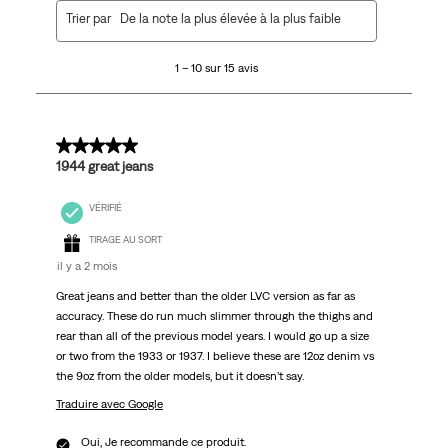
1
Trier par
De la note la plus élevée à la plus faible
à
10
1 – 10 sur 15 avis
sur
15
avis.
5 sur 5 étoiles.
1944 great jeans
VÉRIFIÉ
TIRAGE AU SORT
il y a 2 mois
Great jeans and better than the older LVC version as far as
accuracy. These do run much slimmer through the thighs and
rear than all of the previous model years. I would go up a size
or two from the 1933 or 1937. I believe these are 12oz denim vs
the 9oz from the older models, but it doesn’t say.
Traduire avec Google
Oui, Je recommande ce produit.