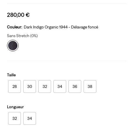
Sale
280,00 €
price
is
Couleur:
Dark Indigo Organic 1944 - Délavage foncé
Sans Stretch (0%)
Taille
28
30
32
34
36
38
Longueur
32
34