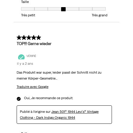
Taille
Taille, 4 sur 7, où 1 est égal à Très petit et 7 est égal à Très grand
Très petit
Très grand
5 sur 5 étoiles.
TOP!!! Gerne wieder
VÉRIFIÉ
il y a 2 ans
Das Produkt war super, leider passt der Schnitt nicht zu
meiner Körper-Geometrie...
Traduire avec Google
Oui, Je recommande ce produit.
Publié à l'origine sur
Jean 501® 1944 Levi's® Vintage
Clothing - Dark Indigo Organic 1944