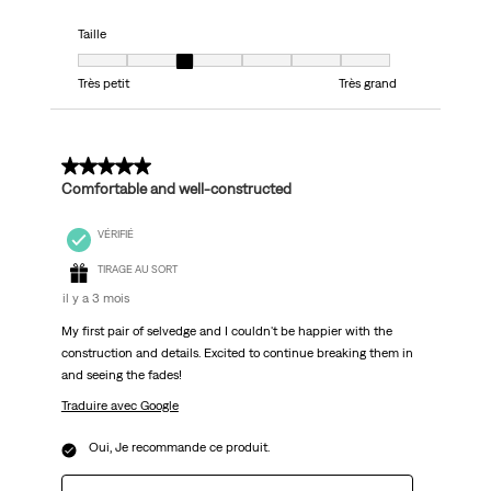
Taille
Taille, 3 sur 7, où 1 est égal à Très petit et 7 est égal à Très grand
Très petit
Très grand
5 sur 5 étoiles.
Comfortable and well-constructed
VÉRIFIÉ
TIRAGE AU SORT
il y a 3 mois
My first pair of selvedge and I couldn't be happier with the
construction and details. Excited to continue breaking them in
and seeing the fades!
Traduire avec Google
Oui, Je recommande ce produit.