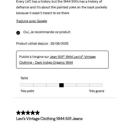
Every LVC has a history but the 1944 501's has a history of
defiance and it's about the painted yoke on the back pockets
because it wasn't meant to be there
Traduire avec Google
Oui, Je recommande ce produit.
Produit utilisé depuis :
28/08/2025
Publié à l'origine sur
Jean 501® 1944 Levi's® Vintage
Clothing - Dark Indigo Organic 1944
Taille
Taille, 4 sur 7, où 1 est égal à Très petit et 7 est égal à Très grand
Très petit
Très grand
5 sur 5 étoiles.
Levi’s Vintage Clothing 1944 501 Jeans