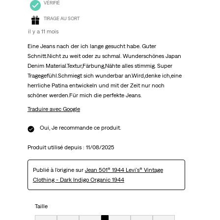
VÉRIFIÉ
TIRAGE AU SORT
il y a 11 mois
Eine Jeans nach der ich lange gesucht habe. Guter
Schnitt.Nicht zu weit oder zu schmal. Wunderschönes Japan
Denim Material.Textur,Färbung,Nähte alles stimmig. Super
Tragegefühl.Schmiegt sich wunderbar an.Wird,denke ich,eine
herrliche Patina entwickeln und mit der Zeit nur noch
schöner werden.Für mich die perfekte Jeans.
Traduire avec Google
Oui, Je recommande ce produit.
Produit utilisé depuis :
11/08/2025
Publié à l'origine sur
Jean 501® 1944 Levi's® Vintage
Clothing - Dark Indigo Organic 1944
Taille
Taille, 4 sur 7, où 1 est égal à Très petit et 7 est égal à Très grand