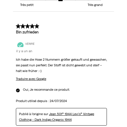
Très petit
Très grand
5 sur 5 étoiles.
Bin zufrieden
VÉRIFIÉ
il y a un an
Ich habe die Hose 2 Nummern größer gekauft und gewaschen,
sie passt nun perfekt. Der Stoff ist dicht gewebt und steif –
halt wie früher :-)
Traduire avec Google
Oui, Je recommande ce produit.
Produit utilisé depuis :
24/07/2024
Publié à l'origine sur
Jean 501® 1944 Levi's® Vintage
Clothing - Dark Indigo Organic 1944