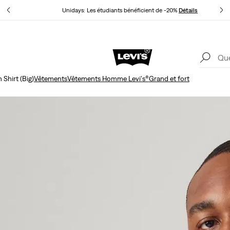
ils
Unidays: Les étudiants bénéficient de -20%
Détails
Politique de livraison et de retours Mise à jour
Détails
 Shirt (Big)
Vêtements
Vêtements Homme Levi's®
Grand et fort