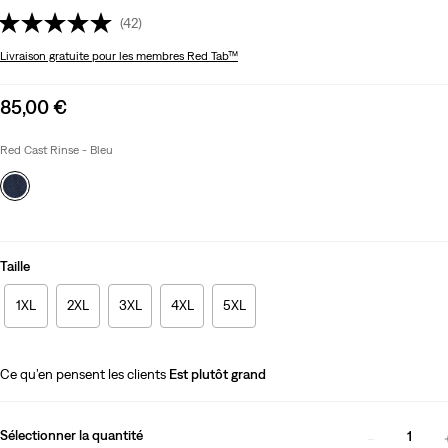
(42)
Livraison gratuite
pour les membres Red Tab™
Sale
85,00 €
price
is
Red Cast Rinse - Bleu
Taille
1XL
2XL
3XL
4XL
5XL
Ce qu’en pensent les clients
Est plutôt grand
Sélectionner la quantité
1