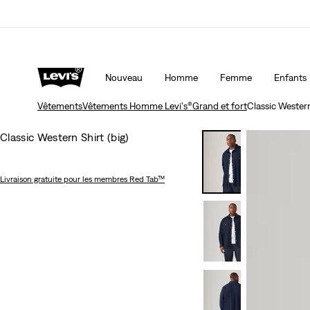
Politique de livraison et de retours Mise à jour
Déta
Nouveau
Homme
Femme
Enfants
Vêtements
Vêtements Homme Levi's®
Grand et fort
Classic Western
Classic Western Shirt (big)
Livraison gratuite
pour les membres Red Tab™