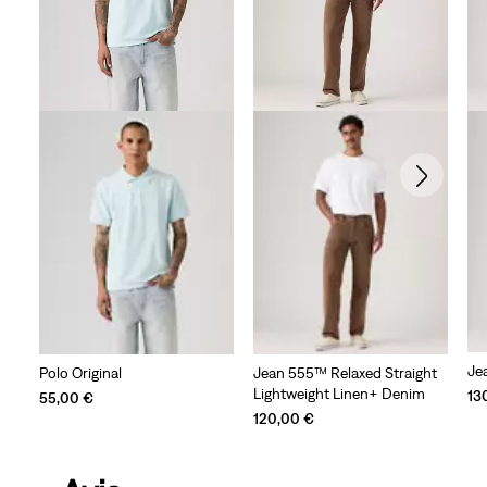
Je
Polo Original
Jean 555™ Relaxed Straight
Lightweight Linen+ Denim
13
55,00 €
120,00 €