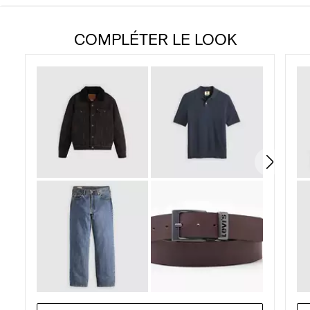
sur
COMPLÉTER LE LOOK
5
étoiles.
10
avis