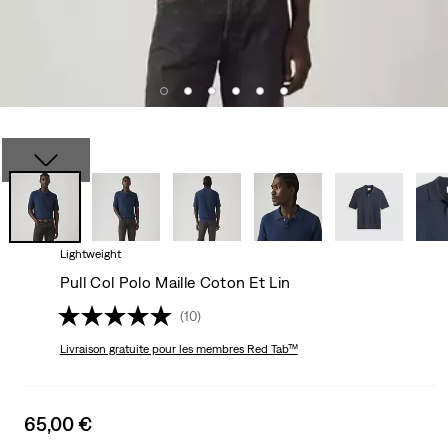
Lightweight
Pull Col Polo Maille Coton Et Lin
(10)
Livraison gratuite
pour les membres Red Tab™
Sale
65,00 €
price