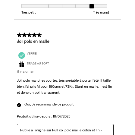
Taille, 6 sur 7, où 1 est égal à Très petit et 7 est égal à Très grand
Très petit
Très grand
5 sur 5 étoiles.
Joli polo en maille
VÉRIFIÉ
TIRAGE AU SORT
il y a un an
Joli polo manches courtes, très agréable à porter l’été! Il taille
bien, j’ai pris M pour 180cms et 73Kg. Étant en maille, il est fin
et donc un poil transparent.
Oui, Je recommande ce produit.
Produit utilisé depuis :
18/07/2025
Publié à l'origine sur
Pull col polo maille coton et lin -