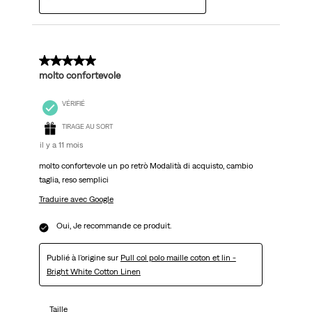
5 sur 5 étoiles.
molto confortevole
VÉRIFIÉ
TIRAGE AU SORT
il y a 11 mois
molto confortevole un po retrò Modalità di acquisto, cambio
taglia, reso semplici
Traduire avec Google
Oui, Je recommande ce produit.
Publié à l'origine sur
Pull col polo maille coton et lin -
Bright White Cotton Linen
Taille