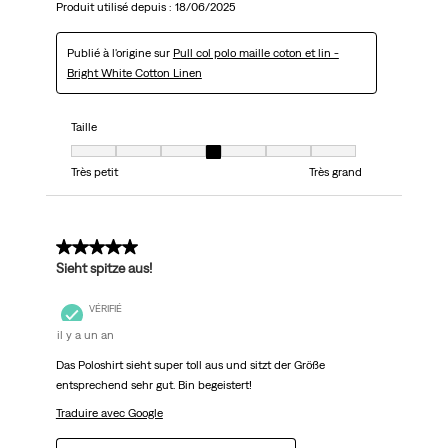
Produit utilisé depuis :
18/06/2025
Publié à l'origine sur
Pull col polo maille coton et lin -
Bright White Cotton Linen
Taille
Taille, 4 sur 7, où 1 est égal à Très petit et 7 est égal à Très grand
Très petit
Très grand
5 sur 5 étoiles.
Sieht spitze aus!
VÉRIFIÉ
il y a un an
Das Poloshirt sieht super toll aus und sitzt der Größe
entsprechend sehr gut. Bin begeistert!
Traduire avec Google