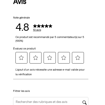
Avis
Note générale
4.8
10 avis
Ce produit est recommandé par 5 commentateur(s) sur 5
(100%)
Évaluez ce produit
Sélectionnez
Sélectionnez
Sélectionnez
Sélectionnez
Sélectionnez
L'ajout d'un avis nécessite une adresse e-mail valide pour
pour
pour
pour
pour
pour
la vérification
attribuer
attribuer
attribuer
attribuer
attribuer
1 étoile
2 étoiles
3 étoiles
4 étoiles
5 étoiles
à
à
à
à
à
Filtrer les avis
l'article.
l'article.
l'article.
l'article.
l'article.
Cette
Cette
Cette
Cette
Cette
action
action
action
action
action