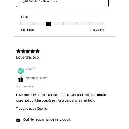
Bright White Cotton Linen
Taille
Taille, 3 sur 7, où 1 est égal à Très petit et 7 est égal à Très grand
Très petit
Très grand
5 sur 5 étoiles.
Love this top!
VÉRIFIÉ
TIRAGE AU SORT
il y a un an
Love this top! It looks knitted but so light and soft. The photo
does not do it justice. Great for a casual or smart look.
Traduire avec Google
Oui, Je recommande ce produit.