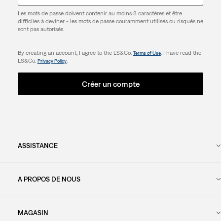
Les mots de passe doivent contenir au moins 8 caractères et être
difficiles à deviner - les mots de passe couramment utilisés ou risqués ne
sont pas autorisés.
By creating an account, I agree to the LS&Co.
. I have read the
Terms of Use
LS&Co.
.
Privacy Policy
Créer un compte
ASSISTANCE
A PROPOS DE NOUS
MAGASIN