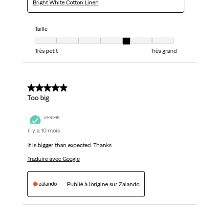
Bright White Cotton Linen
Taille
Taille, 5 sur 7, où 1 est égal à Très petit et 7 est égal à Très grand
Très petit
Très grand
3 sur 5 étoiles.
Too big
VÉRIFIÉ
il y a 10 mois
It is bigger than expected. Thanks
Traduire avec Google
Publié à l'origine sur Zalando