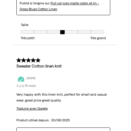
Publié à l'origine sur
Pull col polo maille coton et lin -
Dress Blues Cotton Linen
Taille
Taille, 4 sur 7, où 1 est égal à Très petit et 7 est égal à Très grand
Très petit
Très grand
5 sur 5 étoiles.
Sweater Cotton linen knit
VÉRIFIÉ
il y a 10 mois
Very happy with this linen knit...perfect for smart and casual
wear...great price great quality
Traduire avec Google
Produit utilisé depuis :
30/08/2025