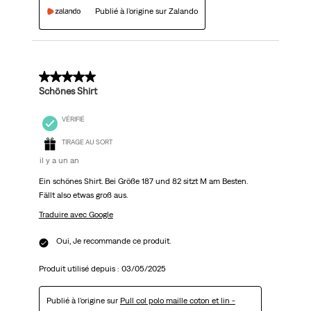
Publié à l'origine sur Zalando
5 sur 5 étoiles.
Schönes Shirt
VÉRIFIÉ
TIRAGE AU SORT
il y a un an
Ein schönes Shirt. Bei Größe 187 und 82 sitzt M am Besten.
Fällt also etwas groß aus.
Traduire avec Google
Oui, Je recommande ce produit.
Produit utilisé depuis :
03/05/2025
Publié à l'origine sur
Pull col polo maille coton et lin -