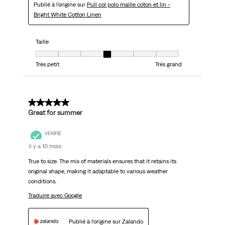
Publié à l'origine sur
Pull col polo maille coton et lin -
Bright White Cotton Linen
Taille
Taille, 4 sur 7, où 1 est égal à Très petit et 7 est égal à Très grand
Très petit
Très grand
5 sur 5 étoiles.
Great for summer
VÉRIFIÉ
il y a 10 mois
True to size. The mix of materials ensures that it retains its
original shape, making it adaptable to various weather
conditions.
Traduire avec Google
Publié à l'origine sur Zalando