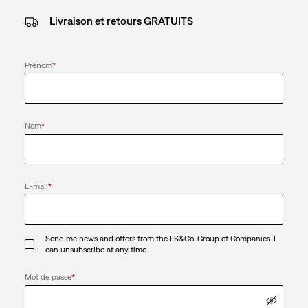
Livraison et retours GRATUITS
Prénom
*
Nom
*
E-mail
*
Send me news and offers from the LS&Co. Group of Companies. I
can unsubscribe at any time.
Mot de passe
*