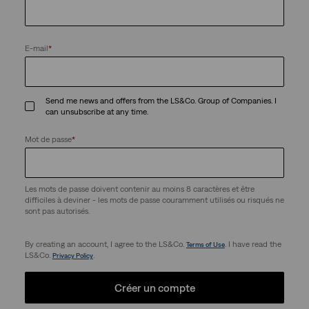
E-mail
*
Send me news and offers from the LS&Co. Group of Companies. I
can unsubscribe at any time.
Mot de passe
*
Les mots de passe doivent contenir au moins 8 caractères et être
difficiles à deviner - les mots de passe couramment utilisés ou risqués ne
sont pas autorisés.
By creating an account, I agree to the LS&Co.
. I have read the
Terms of Use
LS&Co.
.
Privacy Policy
Créer un compte