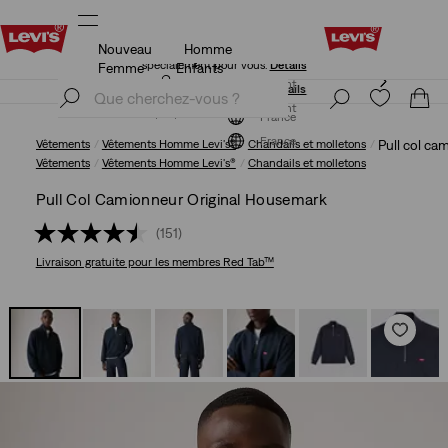
Nouveau
Homme
Levi's App. Le meilleur de Levi’s®, sur mesure,
spécialement pour vous.
Détails
Femme
Enfants
Levi's App. Le meilleur de Levi’s®, sur mesure,
S'inscrire maintenant
spécialement pour vous.
Détails
S'inscrire maintenant
France
France
Vêtements
Vêtements Homme Levi's®
Chandails et molletons
Pull col ca
Vêtements
Vêtements Homme Levi's®
Chandails et molletons
Pull Col Camionneur Original Housemark
(151)
Livraison gratuite
pour les membres Red Tab™