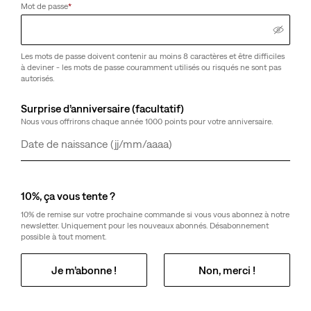
Sélectionner la quantité
1
Mot de passe
*
Livraison gratuite
pour les membres Red Tab™ ou au-delà de 49,99 €
Les mots de passe doivent contenir au moins 8 caractères et être difficiles
d’achat.
à deviner - les mots de passe couramment utilisés ou risqués ne sont pas
Livraison et retours
autorisés.
Surprise d’anniversaire (facultatif)
Nous vous offrirons chaque année 1000 points pour votre anniversaire.
À Propos De Ce Style
Jour
Mois
Année
Ce qu’il y a de bien avec un sweat c’est qu’à peine enfilé il
offre instantanément un look aussi stylé que chaud. Ce
sweat col camionneur Original Housemark a col relevé et
10%, ça vous tente ?
zippé et un fit classique décontracté. Il est rehaussé de
10% de remise sur votre prochaine commande si vous vous abonnez à notre
notre logo signature.
newsletter. Uniquement pour les nouveaux abonnés. Désabonnement
Un sweat décontracté
possible à tout moment.
Fit standard
En jersey French Terry doux
Je m’abonne !
Non, merci !
Style A86060005
Couleur: Blazer Navy - Bleu