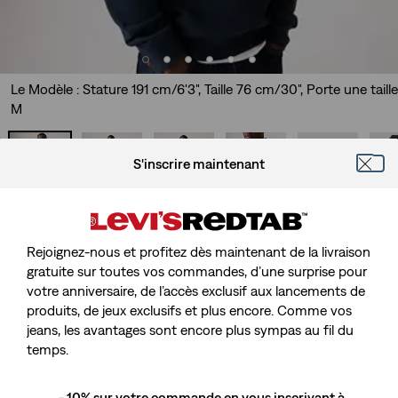
Le Modèle : Stature 191 cm/6'3", Taille 76 cm/30", Porte une taille
M
S'inscrire maintenant
Pull Col Camionneur Original Housemark
Rejoignez-nous et profitez dès maintenant de la livraison
Sale
33,00 €
Original
65,00 €
gratuite sur toutes vos commandes, d’une surprise pour
price
Price
votre anniversaire, de l’accès exclusif aux lancements de
is
Livraison gratuite
pour les membres Red Tab™
Was
produits, de jeux exclusifs et plus encore. Comme vos
jeans, les avantages sont encore plus sympas au fil du
temps.
Sale
33,00 €
Original
65,00 €
price
Price
- 10% sur votre commande en vous inscrivant à