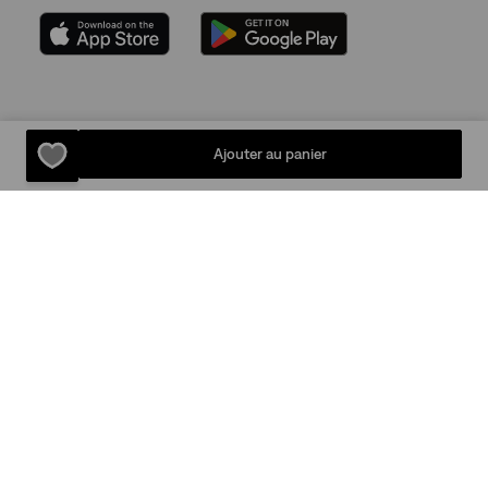
Plan Du Site
Ajouter au panier
Politique De Confidentialité
Conditions D’utilisation
© 2025 Levi Strauss & Co.
Levis Strauss & CO Europe SCA/Comm.VA
Square du Bastion 1A,1050 Ixelles, Belgium
Commercial Registered Number: 424.656.991
Levi Strauss Europe SCA/Comm. VA est enregistrée auprès de l’ADEME
sous les identifiants suivants :
- Filière REP textile : FR247485_11GDTH
- Filière REP emballages : FR209706_01ESGZ (enregistrement via la
société Levi Strauss Continental, mandataire de Levi Strauss Europe
SCA/Comm.VA)