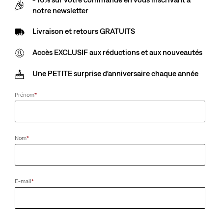
is
Was
Blazer Navy - Bleu
notre newsletter
Livraison et retours GRATUITS
Accès EXCLUSIF aux réductions et aux nouveautés
Une PETITE surprise d'anniversaire chaque année
Taille
XS
S
M
L
XL
2XL
Prénom
*
Ce qu’en pensent les clients
Est plutôt grand
Nom
*
Guide des tailles
Sélectionner la quantité
1
E-mail
*