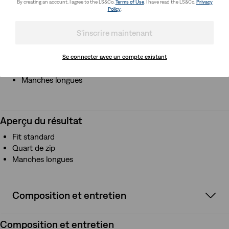
By creating an account, I agree to the LS&Co.
Terms of Use
. I have read the LS&Co.
Privacy
Policy
.
S'inscrire maintenant
Aperçu du résultat
Fit standard
Se connecter avec un compte existant
Quart de zip
Manches longues
Aperçu du résultat
Fit standard
Quart de zip
Manches longues
Composition et entretien
Composition et entretien