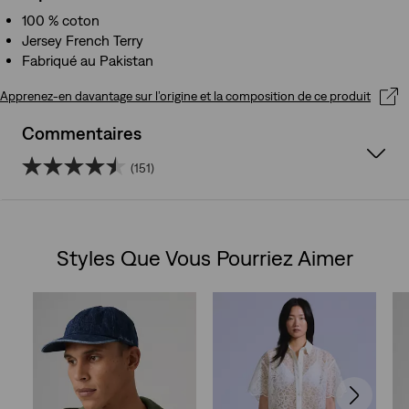
100 % coton
Jersey French Terry
Fabriqué au Pakistan
Apprenez-en davantage sur l’origine et la composition de ce produit
Commentaires
(151)
4.5
sur
Styles Que Vous Pourriez Aimer
5
Skip Carousel
étoiles.
151
avis