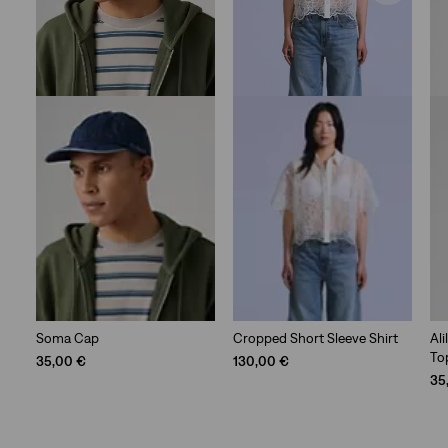
Soma Cap
Cropped Short Sleeve Shirt
Al
To
35,00 €
130,00 €
35