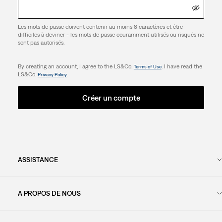
Les mots de passe doivent contenir au moins 8 caractères et être
difficiles à deviner - les mots de passe couramment utilisés ou risqués ne
sont pas autorisés.
By creating an account, I agree to the LS&Co.
. I have read the
Terms of Use
LS&Co.
.
Privacy Policy
Créer un compte
ASSISTANCE
A PROPOS DE NOUS