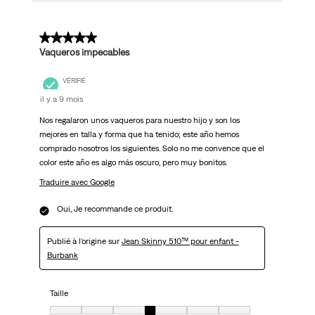
5 sur 5 étoiles.
Vaqueros impecables
VÉRIFIÉ
il y a 9 mois
Nos regalaron unos vaqueros para nuestro hijo y son los
mejores en talla y forma que ha tenido; este año hemos
comprado nosotros los siguientes. Solo no me convence que el
color este año es algo más oscuro, pero muy bonitos.
Traduire avec Google
Oui, Je recommande ce produit.
Publié à l'origine sur
Jean Skinny 510™ pour enfant -
Burbank
Taille
Taille, 4 sur 7, où 1 est égal à Très petit et 7 est égal à Très grand