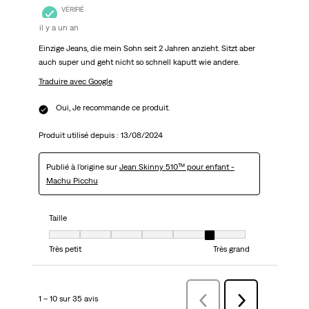
VÉRIFIÉ
il y a un an
Einzige Jeans, die mein Sohn seit 2 Jahren anzieht. Sitzt aber
auch super und geht nicht so schnell kaputt wie andere.
Traduire avec Google
Oui, Je recommande ce produit.
Produit utilisé depuis :
13/08/2024
Publié à l'origine sur
Jean Skinny 510™ pour enfant -
Machu Picchu
Taille
Taille, 6 sur 7, où 1 est égal à Très petit et 7 est égal à Très grand
Très petit
Très grand
1 – 10 sur 35 avis
Précédentavis
Suivant