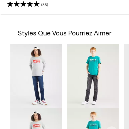
(35)
4.7
sur
Styles Que Vous Pourriez Aimer
5
Skip Carousel
étoiles.
35
avis