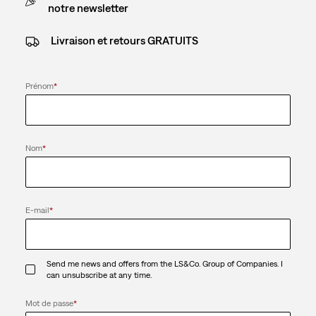
notre newsletter
Livraison et retours GRATUITS
Prénom
*
Nom
*
E-mail
*
Send me news and offers from the LS&Co. Group of Companies. I
can unsubscribe at any time.
Mot de passe
*