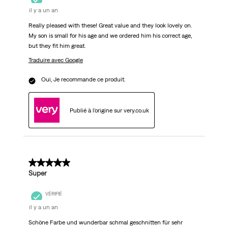
il y a un an
Really pleased with these! Great value and they look lovely on.
My son is small for his age and we ordered him his correct age,
but they fit him great.
Traduire avec Google
Oui, Je recommande ce produit.
Publié à l'origine sur very.co.uk
5 sur 5 étoiles.
Super
VÉRIFIÉ
il y a un an
Schöne Farbe und wunderbar schmal geschnitten für sehr