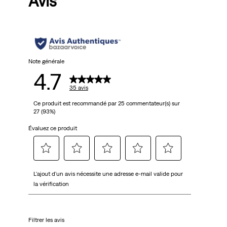
Avis
Note générale
4.7
35 avis
Ce produit est recommandé par 25 commentateur(s) sur
27 (93%)
Évaluez ce produit
Sélectionnez
Sélectionnez
Sélectionnez
Sélectionnez
Sélectionnez
L'ajout d'un avis nécessite une adresse e-mail valide pour
pour
pour
pour
pour
pour
la vérification
attribuer
attribuer
attribuer
attribuer
attribuer
1 étoile
2 étoiles
3 étoiles
4 étoiles
5 étoiles
à
à
à
à
à
Filtrer les avis
l'article.
l'article.
l'article.
l'article.
l'article.