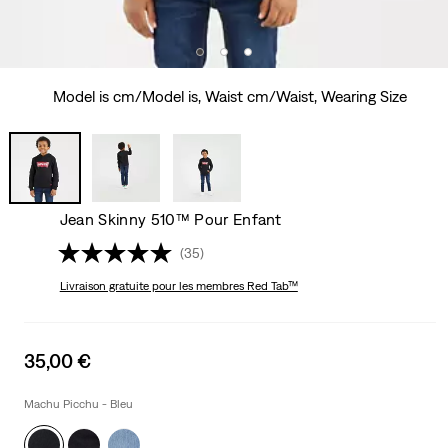
Model is cm/Model is, Waist cm/Waist, Wearing Size
Jean Skinny 510™ Pour Enfant
(35)
Livraison gratuite
pour les membres Red Tab™
Sale
35,00 €
price
is
Machu Picchu - Bleu