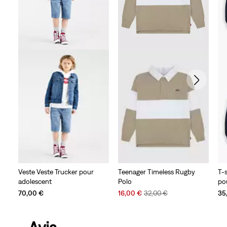
Veste Veste Trucker pour
Teenager Timeless Rugby
T-s
adolescent
Polo
po
Sale
Original
70,00 €
16,00 €
32,00 €
35
Price
Price
is
was