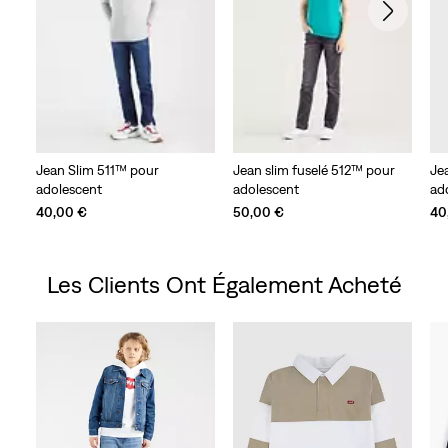
Jean Slim 511™ pour
Jean slim fuselé 512™ pour
Je
adolescent
adolescent
ad
40,00 €
50,00 €
40
Les Clients Ont Également Acheté
Skip Carousel