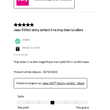
5 sur 5 étoiles.
Jean 510tm skiny enfant il va trop bien lui allers
VÉRIFIÉ
TIRAGE AU SORT
il y a un an
Trop beau il va être magnifique mon petit fils il va être beau
Produit utilisé depuis :
02/12/2024
Publié à l'origine sur
Jean 510™ Skinny enfant - Black
Taille
Taille, 4 sur 7, où 1 est égal à Très petit et 7 est égal à Très grand
Très petit
Très grand