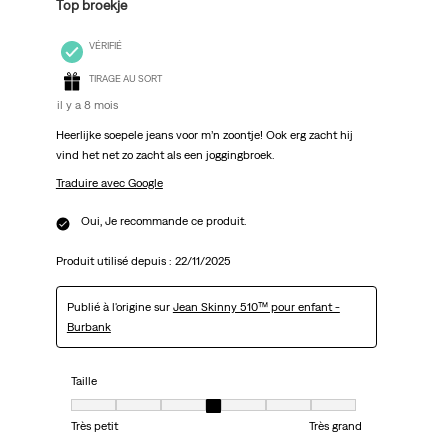
Top broekje
VÉRIFIÉ
TIRAGE AU SORT
il y a 8 mois
Heerlijke soepele jeans voor m’n zoontje! Ook erg zacht hij
vind het net zo zacht als een joggingbroek.
Traduire avec Google
Oui, Je recommande ce produit.
Produit utilisé depuis :
22/11/2025
Publié à l'origine sur
Jean Skinny 510™ pour enfant -
Burbank
Taille
Taille, 4 sur 7, où 1 est égal à Très petit et 7 est égal à Très grand
Très petit
Très grand