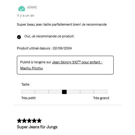
VÉRIFIÉ
il y a un an
Super beau jean taille parfaitement bien! Je recommande
Oui, Je recommande ce produit.
Produit utilisé depuis :
02/09/2024
Publié à l'origine sur
Jean Skinny 510™ pour enfant -
Machu Picchu
Taille
Taille, 4 sur 7, où 1 est égal à Très petit et 7 est égal à Très grand
Très petit
Très grand
5 sur 5 étoiles.
Super Jeans für Jungs