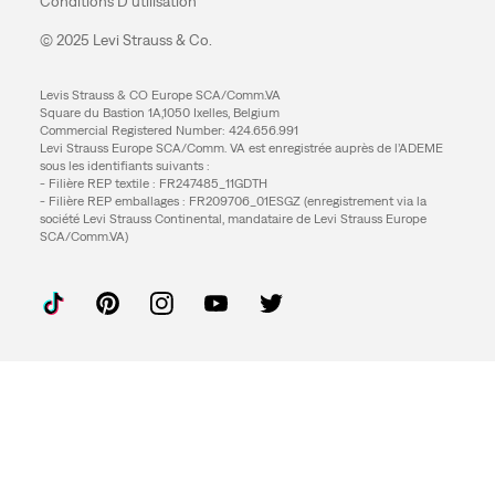
Conditions D’utilisation
© 2025 Levi Strauss & Co.
Levis Strauss & CO Europe SCA/Comm.VA
Square du Bastion 1A,1050 Ixelles, Belgium
Commercial Registered Number: 424.656.991
Levi Strauss Europe SCA/Comm. VA est enregistrée auprès de l’ADEME
sous les identifiants suivants :
- Filière REP textile : FR247485_11GDTH
- Filière REP emballages : FR209706_01ESGZ (enregistrement via la
société Levi Strauss Continental, mandataire de Levi Strauss Europe
SCA/Comm.VA)