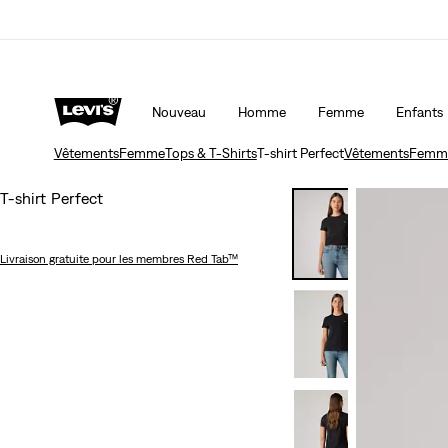
Livraison gratuite pour les membres du programme Levi’s
Détails
Nouveau
Homme
Femme
Enfants
Vêtements
Femme
Tops & T-Shirts
T-shirt Perfect
Vêtements
Femm
T-shirt Perfect
Livraison gratuite
pour les membres Red Tab™