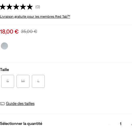
(0)
Livraison gratuite
pour les membres Red Tab™
Sale
18,00 €
Original
35,00 €
price
Price
is
Was
Taille
S
M
L
Guide des tailles
Sélectionner la quantité
1