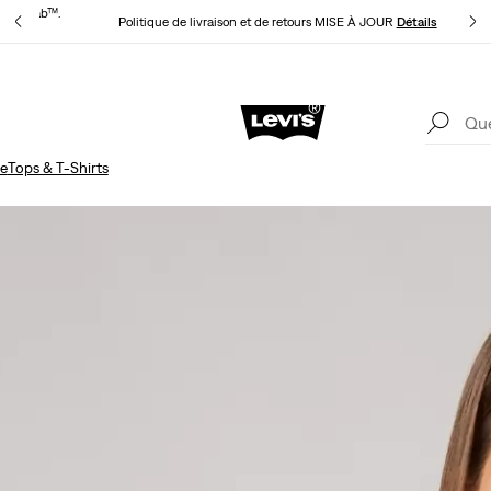
® Red Tab™.
Politique de livraison et de retours MISE À JOUR
Détails
Livraison gratuite pour les membres du programme Levi’s® Red Tab™.
Détails
e
Tops & T-Shirts