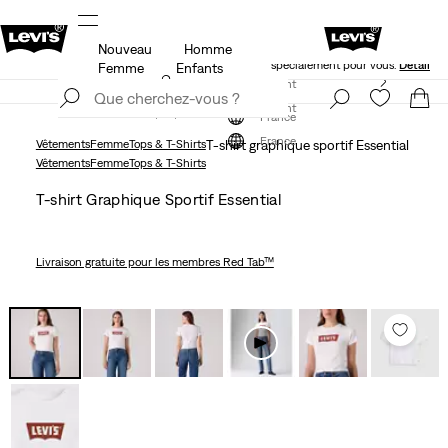
Nouveau
Homme
IENT DE -20%
Levi's App. Le meilleur de Levi’s®, sur me
spécialement pour vous.
Détails
Femme
Enfants
Politique de livraison et de retours MISE À JOUR
S'inscrire maintenant
Détails
S'inscrire maintenant
France
France
Vêtements
Femme
Tops & T-Shirts
T-shirt graphique sportif Essential
Vêtements
Femme
Tops & T-Shirts
T-shirt Graphique Sportif Essential
Livraison gratuite
pour les membres Red Tab™