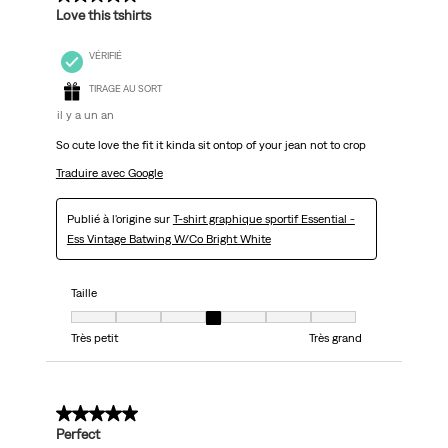
Love this tshirts
VÉRIFIÉ
TIRAGE AU SORT
il y a un an
So cute love the fit it kinda sit ontop of your jean not to crop
Traduire avec Google
Publié à l'origine sur
T-shirt graphique sportif Essential -
Ess Vintage Batwing W/Co Bright White
Taille
Taille, 4 sur 7, où 1 est égal à Très petit et 7 est égal à Très grand
Très petit
Très grand
5 sur 5 étoiles.
Perfect