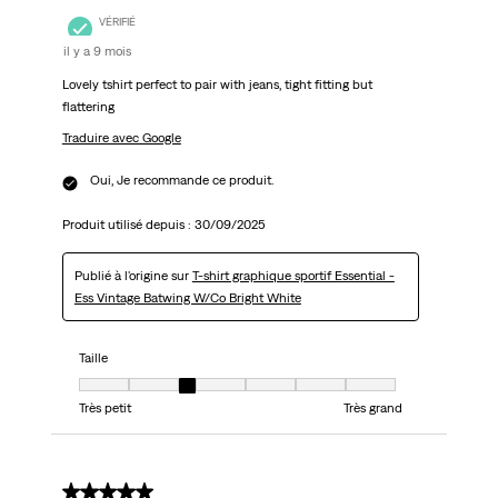
VÉRIFIÉ
il y a 9 mois
Lovely tshirt perfect to pair with jeans, tight fitting but
flattering
Traduire avec Google
Oui, Je recommande ce produit.
Produit utilisé depuis :
30/09/2025
Publié à l'origine sur
T-shirt graphique sportif Essential -
Ess Vintage Batwing W/Co Bright White
Taille
Taille, 3 sur 7, où 1 est égal à Très petit et 7 est égal à Très grand
Très petit
Très grand
5 sur 5 étoiles.