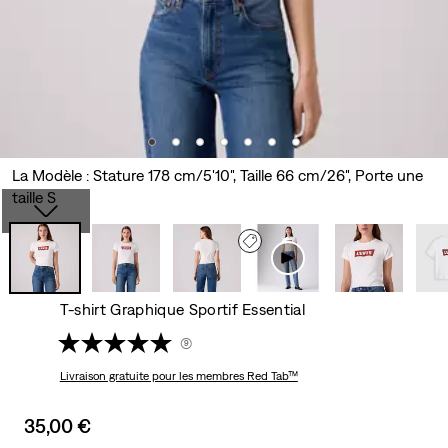
La Modèle : Stature 178 cm/5'10", Taille 66 cm/26", Porte une
taille S
T-shirt Graphique Sportif Essential
(9)
Livraison gratuite
pour les membres Red Tab™
Sale
35,00 €
price