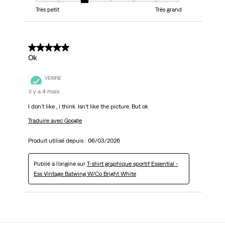
Taille, 3 sur 7, où 1 est égal à Très petit et 7 est égal à Très grand
Très petit
Très grand
3 sur 5 étoiles.
Ok
VÉRIFIÉ
il y a 4 mois
I don't like , i think. Isn't like the picture. But ok
Traduire avec Google
Produit utilisé depuis :
06/03/2026
Publié à l'origine sur
T-shirt graphique sportif Essential -
Ess Vintage Batwing W/Co Bright White