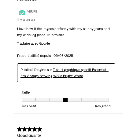
VÉRIFIÉ
il y a un an
I love how it fits. It goes perfectly with my skinny jeans and
my wide leg jeans. True to size.
Traduire avec Google
Produit utilisé depuis :
06/03/2025
Publié à l'origine sur
T-shirt graphique sportif Essential -
Ess Vintage Batwing W/Co Bright White
Taille
Taille, 4 sur 7, où 1 est égal à Très petit et 7 est égal à Très grand
Très petit
Très grand
5 sur 5 étoiles.
Good quality