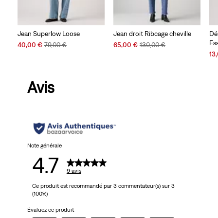
Jean Superlow Loose
Jean droit Ribcage cheville
Dé
Ess
Sale
Original
Sale
Original
40,00 €
79,00 €
65,00 €
130,00 €
Price
Price
Price
Price
Sal
13
is
was
is
was
Pri
is
Avis
Note générale
4.7
9 avis
Ce produit est recommandé par 3 commentateur(s) sur 3
(100%)
Évaluez ce produit