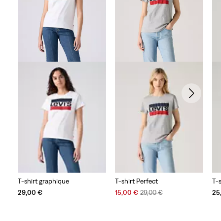
T-shirt graphique
T-shirt Perfect
T-s
Sale
Original
29,00 €
15,00 €
29,00 €
25
Price
Price
is
was