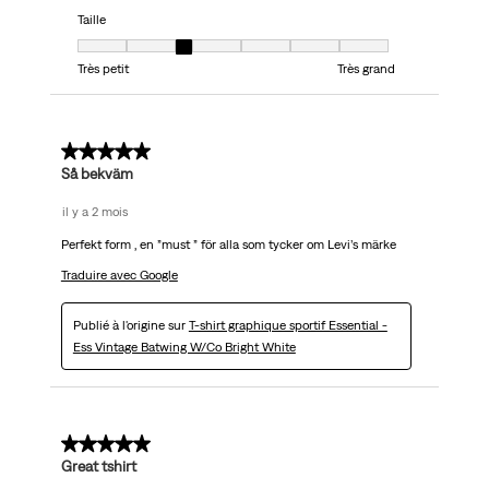
Taille
Taille, 3 sur 7, où 1 est égal à Très petit et 7 est égal à Très grand
Très petit
Très grand
5 sur 5 étoiles.
Så bekväm
il y a 2 mois
Perfekt form , en ”must ” för alla som tycker om Levi’s märke
Traduire avec Google
Publié à l'origine sur
T-shirt graphique sportif Essential -
Ess Vintage Batwing W/Co Bright White
5 sur 5 étoiles.
Great tshirt