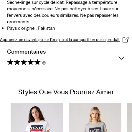
Sèche-linge sur cycle délicat. Repassage à température
moyenne si nécessaire. Ne pas nettoyer à sec. Laver sur
l’envers avec des couleurs similaires. Ne pas repasser les
ornements
Pays d’origine : Pakistan
Apprenez-en davantage sur l’origine et la composition de ce produit
Commentaires
(9)
4.7
sur
Styles Que Vous Pourriez Aimer
5
Skip Carousel
étoiles.
9
avis