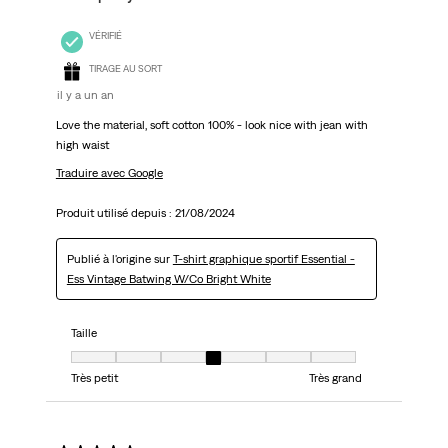
VÉRIFIÉ
TIRAGE AU SORT
il y a un an
Love the material, soft cotton 100% - look nice with jean with
high waist
Traduire avec Google
Produit utilisé depuis :
21/08/2024
Publié à l'origine sur
T-shirt graphique sportif Essential -
Ess Vintage Batwing W/Co Bright White
Taille
Taille, 4 sur 7, où 1 est égal à Très petit et 7 est égal à Très grand
Très petit
Très grand