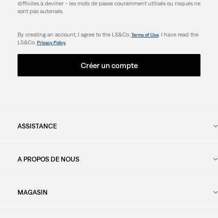
difficiles à deviner - les mots de passe couramment utilisés ou risqués ne
sont pas autorisés.
By creating an account, I agree to the LS&Co.
. I have read the
Terms of Use
LS&Co.
.
Privacy Policy
Créer un compte
ASSISTANCE
A PROPOS DE NOUS
MAGASIN