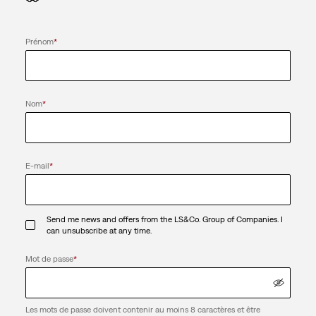
Prénom
*
Nom
*
E-mail
*
Send me news and offers from the LS&Co. Group of Companies. I
can unsubscribe at any time.
Mot de passe
*
Les mots de passe doivent contenir au moins 8 caractères et être