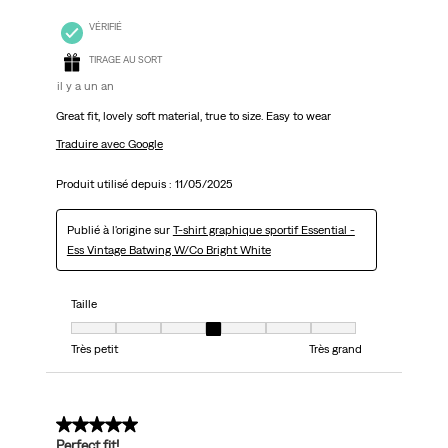
VÉRIFIÉ
TIRAGE AU SORT
il y a un an
Great fit, lovely soft material, true to size. Easy to wear
Traduire avec Google
Produit utilisé depuis :
11/05/2025
Publié à l'origine sur
T-shirt graphique sportif Essential -
Ess Vintage Batwing W/Co Bright White
Taille
Taille, 4 sur 7, où 1 est égal à Très petit et 7 est égal à Très grand
Très petit
Très grand
5 sur 5 étoiles.
Perfect fit!