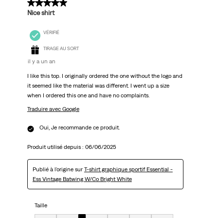
4 sur 5 étoiles.
Nice shirt
VÉRIFIÉ
TIRAGE AU SORT
il y a un an
I like this top. I originally ordered the one without the logo and
it seemed like the material was different. I went up a size
when I ordered this one and have no complaints.
Traduire avec Google
Oui, Je recommande ce produit.
Produit utilisé depuis :
06/06/2025
Publié à l'origine sur
T-shirt graphique sportif Essential -
Ess Vintage Batwing W/Co Bright White
Taille