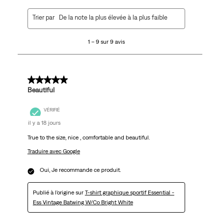
1
Trier par
De la note la plus élevée à la plus faible
à
9
1 – 9 sur 9 avis
sur
9
avis.
5 sur 5 étoiles.
Beautiful
VÉRIFIÉ
il y a 18 jours
True to the size, nice , comfortable and beautiful.
Traduire avec Google
Oui, Je recommande ce produit.
Publié à l'origine sur
T-shirt graphique sportif Essential -
Ess Vintage Batwing W/Co Bright White