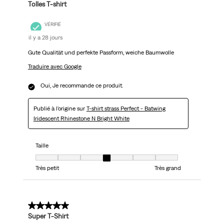
Tolles T-shirt
VÉRIFIÉ
il y a 28 jours
Gute Qualität und perfekte Passform, weiche Baumwolle
Traduire avec Google
Oui, Je recommande ce produit.
Publié à l'origine sur
T-shirt strass Perfect - Batwing
Iridescent Rhinestone N Bright White
Taille
Taille, 4 sur 7, où 1 est égal à Très petit et 7 est égal à Très grand
Très petit
Très grand
5 sur 5 étoiles.
Super T-Shirt