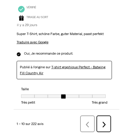
VÉRIFIÉ
TIRAGE AU SORT
il y a 29 jours
Super T-Shirt, schöne Farbe, guter Material, passt perfekt
Traduire avec Google
Oui, Je recommande ce produit.
Publié à l'origine sur
T-shirt graphique Perfect - Batwing
Fill Country Air
Taille
Taille, 4 sur 7, où 1 est égal à Très petit et 7 est égal à Très grand
Très petit
Très grand
1 – 10 sur 222 avis
Précédentavis
Suivant
avis