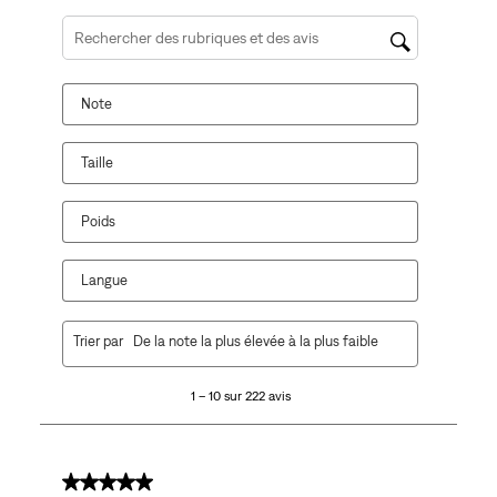
Zone de recherche de sujet et d'avis
Note
Taille
Poids
Langue
1
Trier par
De la note la plus élevée à la plus faible
à
10
1 – 10 sur 222 avis
sur
222
avis.
5 sur 5 étoiles.