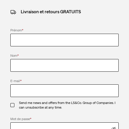
Livraison et retours GRATUITS
Prénom
*
Nom
*
E-mail
*
Send me news and offers from the LS&Co. Group of Companies. I
can unsubscribe at any time.
Mot de passe
*