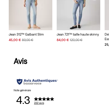
Jean 312™ Galbant Slim
Jean 721™ taille haute skinny
Dé
Ess
Sale
Original
Sale
Original
45,00 €
89,00 €
84,00 €
120,00 €
Price
Price
Price
Price
25
is
was
is
was
Avis
Note générale
4.3
222 avis