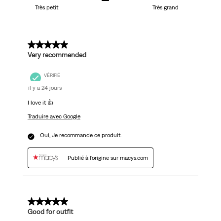
Très petit
Très grand
5 sur 5 étoiles.
Very recommended
VÉRIFIÉ
il y a 24 jours
I love it 👍
Traduire avec Google
Oui, Je recommande ce produit.
Publié à l'origine sur macys.com
5 sur 5 étoiles.
Good for outfit