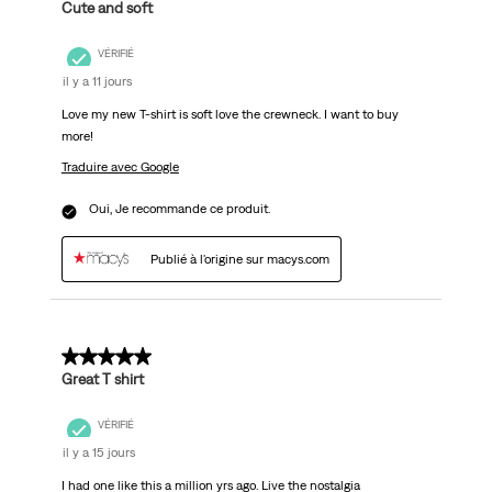
Cute and soft
VÉRIFIÉ
il y a 11 jours
Love my new T-shirt is soft love the crewneck. I want to buy
more!
Traduire avec Google
Oui, Je recommande ce produit.
Publié à l'origine sur macys.com
5 sur 5 étoiles.
Great T shirt
VÉRIFIÉ
il y a 15 jours
I had one like this a million yrs ago. Live the nostalgia