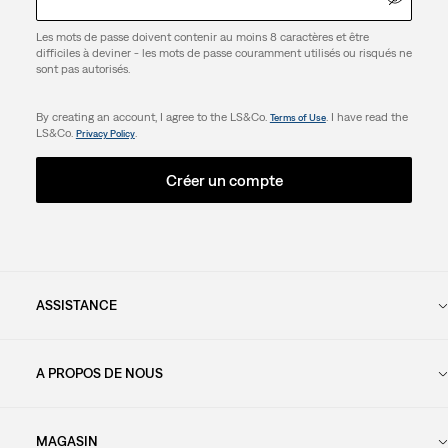
Les mots de passe doivent contenir au moins 8 caractères et être
difficiles à deviner - les mots de passe couramment utilisés ou risqués ne
sont pas autorisés.
By creating an account, I agree to the LS&Co.
. I have read the
Terms of Use
LS&Co.
.
Privacy Policy
Créer un compte
ASSISTANCE
A PROPOS DE NOUS
MAGASIN