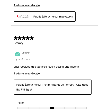
Traduire avec Google
Publié à l'origine sur macys.com
5 sur 5 étoiles.
Lovely
VÉRIFIÉ
il y a 18 jours
Just received this top it’s a lovely design and nice fit
Traduire avec Google
Publié à l'origine sur
T-shirt graphique Perfect - Gab Rose
Bw Fill Egret
Taille