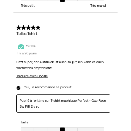
Taille, 4 sur 7, où 1 est égal à Très petit et 7 est égal à Très grand
Très petit
Très grand
5 sur 5 étoiles.
Tolles Tshirt
VÉRIFIÉ
il y a 20 jours
Sitzt super, der Aufdruck ist auch so gut, ich kann es euch
wärmstens empfehlen!!!
Traduire avec Google
Oui, Je recommande ce produit.
Publié à l'origine sur
T-shirt graphique Perfect - Gab Rose
Bw Fill Egret
Taille
Taille, 4 sur 7, où 1 est égal à Très petit et 7 est égal à Très grand