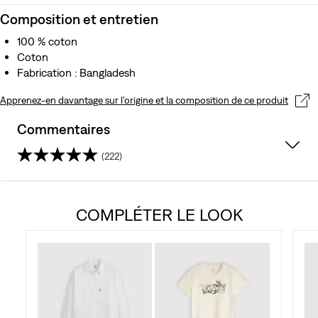
Composition et entretien
100 % coton
Coton
Fabrication : Bangladesh
Apprenez-en davantage sur l’origine et la composition de ce produit
Commentaires
(222)
4.3
sur
COMPLÉTER LE LOOK
5
étoiles.
222
avis