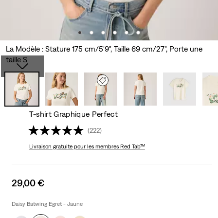
La Modèle : Stature 175 cm/5'9", Taille 69 cm/27", Porte une
taille S
T-shirt Graphique Perfect
(222)
Livraison gratuite
pour les membres Red Tab™
Sale
29,00 €
price
is
Daisy Batwing Egret - Jaune