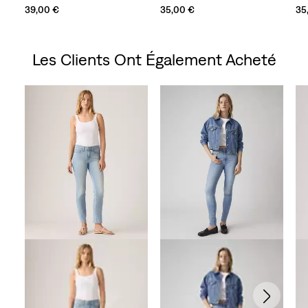
39,00 €
35,00 €
35
Les Clients Ont Également Acheté
Skip Carousel