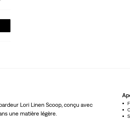
Ap
F
 débardeur Lori Linen Scoop, conçu avec
C
ns une matière légère.
S