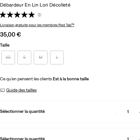
Débardeur En Lin Lori Décolleté
(2)
Livraison gratuite
pour les membres Red Tab™
Sale
35,00 €
price
Taille
is
XS
S
M
L
Ce qu’en pensent les clients
Est à la bonne taille
Guide des tailles
Sélectionner la quantité
1
Sélectionner la quantité
1