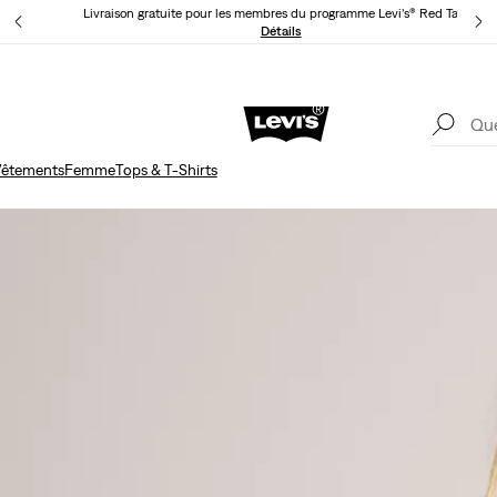
Livraison gratuite pour les membres du programme Levi’s® Red Tab™.
ls
Détails
Livr
Unidays: Les étudiants bénéficient de -20%
Détails
êtements
Femme
Tops & T-Shirts