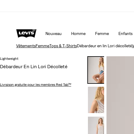
Unidays: Les étudiants bénéficient de -20%
Détai
Nouveau
Homme
Femme
Enfants
Vêtements
Femme
Tops & T-Shirts
Débardeur en lin Lori décolleté
V
Lightweight
Débardeur En Lin Lori Décolleté
Livraison gratuite
pour les membres Red Tab™