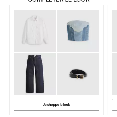
5
étoiles.
2
avis
Je shoppe le look