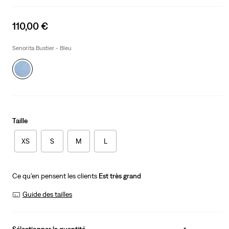
Sale
110,00 €
price
is
Senorita Bustier - Bleu
Taille
XS
S
M
L
Ce qu’en pensent les clients
Est très grand
Guide des tailles