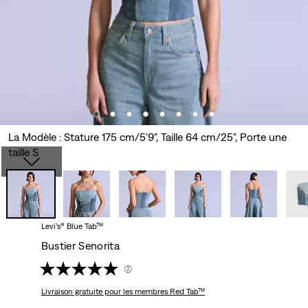
La Modèle : Stature 175 cm/5'9", Taille 64 cm/25", Porte une
taille S
Levi’s® Blue Tab™
Bustier Senorita
(2)
Livraison gratuite
pour les membres Red Tab™