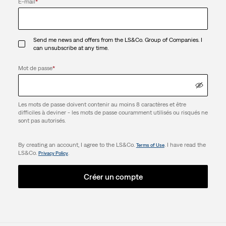
E-mail
*
Send me news and offers from the LS&Co. Group of Companies. I
can unsubscribe at any time.
Mot de passe
*
Les mots de passe doivent contenir au moins 8 caractères et être
difficiles à deviner - les mots de passe couramment utilisés ou risqués ne
sont pas autorisés.
By creating an account, I agree to the LS&Co.
. I have read the
Terms of Use
LS&Co.
.
Privacy Policy
Créer un compte