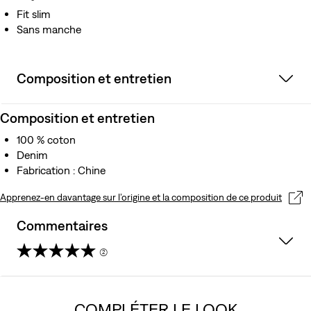
Fit slim
Sans manche
Composition et entretien
Composition et entretien
100 % coton
Denim
Fabrication : Chine
Apprenez-en davantage sur l’origine et la composition de ce produit
Commentaires
(2)
5.0
sur
COMPLÉTER LE LOOK