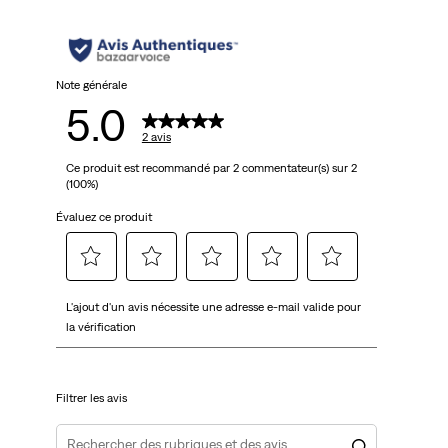
Note générale
5.0
2 avis
Ce produit est recommandé par 2 commentateur(s) sur 2
(100%)
Évaluez ce produit
Sélectionnez
Sélectionnez
Sélectionnez
Sélectionnez
Sélectionnez
L'ajout d'un avis nécessite une adresse e-mail valide pour
pour
pour
pour
pour
pour
la vérification
attribuer
attribuer
attribuer
attribuer
attribuer
1 étoile
2 étoiles
3 étoiles
4 étoiles
5 étoiles
à
à
à
à
à
Filtrer les avis
l'article.
l'article.
l'article.
l'article.
l'article.
Cette
Cette
Cette
Cette
Cette
action
action
action
action
action