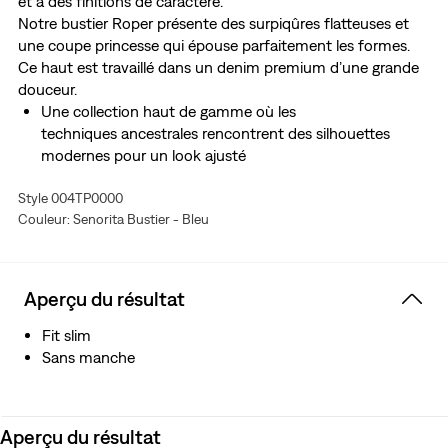
et à des finitions de caractère.
Notre bustier Roper présente des surpiqûres flatteuses et
une coupe princesse qui épouse parfaitement les formes.
Ce haut est travaillé dans un denim premium d’une grande
douceur.
Une collection haut de gamme où les
techniques ancestrales rencontrent des silhouettes
modernes pour un look ajusté
Fit slim très flatteur
Style 004TP0000
En denim premium d’une grande douceur
Couleur: Senorita Bustier - Bleu
Aperçu du résultat
Fit slim
Sans manche
Aperçu du résultat