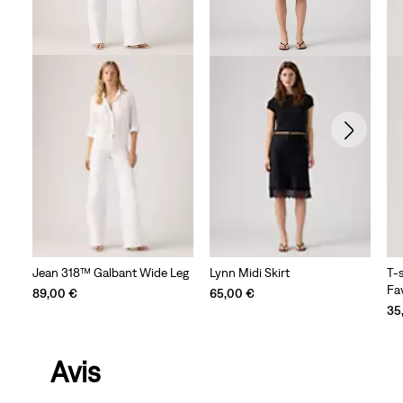
Jean 318™ Galbant Wide Leg
Lynn Midi Skirt
T-s
Fa
89,00 €
65,00 €
35
Avis