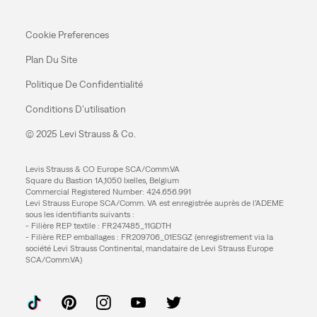
Cookie Preferences
Plan Du Site
Politique De Confidentialité
Conditions D’utilisation
© 2025 Levi Strauss & Co.
Levis Strauss & CO Europe SCA/Comm.VA
Square du Bastion 1A,1050 Ixelles, Belgium
Commercial Registered Number: 424.656.991
Levi Strauss Europe SCA/Comm. VA est enregistrée auprès de l’ADEME
sous les identifiants suivants :
- Filière REP textile : FR247485_11GDTH
- Filière REP emballages : FR209706_01ESGZ (enregistrement via la
société Levi Strauss Continental, mandataire de Levi Strauss Europe
SCA/Comm.VA)