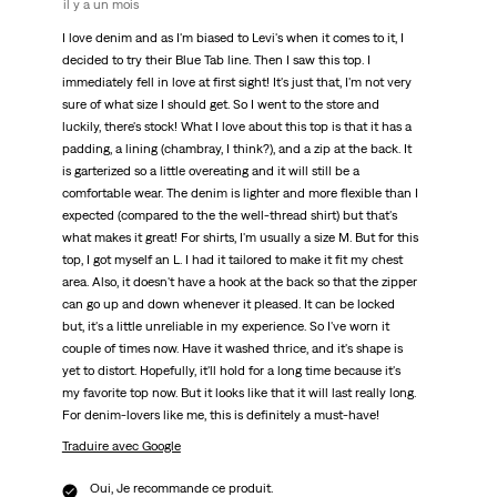
il y a un mois
I love denim and as I'm biased to Levi's when it comes to it, I
decided to try their Blue Tab line. Then I saw this top. I
immediately fell in love at first sight! It's just that, I'm not very
sure of what size I should get. So I went to the store and
luckily, there's stock! What I love about this top is that it has a
padding, a lining (chambray, I think?), and a zip at the back. It
is garterized so a little overeating and it will still be a
comfortable wear. The denim is lighter and more flexible than I
expected (compared to the the well-thread shirt) but that's
what makes it great! For shirts, I'm usually a size M. But for this
top, I got myself an L. I had it tailored to make it fit my chest
area. Also, it doesn't have a hook at the back so that the zipper
can go up and down whenever it pleased. It can be locked
but, it's a little unreliable in my experience. So I've worn it
couple of times now. Have it washed thrice, and it's shape is
yet to distort. Hopefully, it'll hold for a long time because it's
my favorite top now. But it looks like that it will last really long.
For denim-lovers like me, this is definitely a must-have!
Traduire avec Google
Oui, Je recommande ce produit.