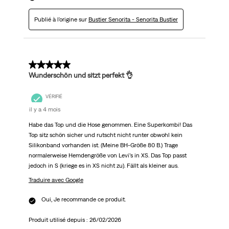
Publié à l'origine sur
Bustier Senorita - Senorita Bustier
5 sur 5 étoiles.
Wunderschön und sitzt perfekt 👌
VÉRIFIÉ
il y a 4 mois
Habe das Top und die Hose genommen. Eine Superkombi! Das
Top sitz schön sicher und rutscht nicht runter obwohl kein
Silikonband vorhanden ist. (Meine BH-Größe 80 B.) Trage
normalerweise Hemdengröße von Levi’s in XS. Das Top passt
jedoch in S (kriege es in XS nicht zu). Fällt als kleiner aus.
Traduire avec Google
Oui, Je recommande ce produit.
Produit utilisé depuis :
26/02/2026