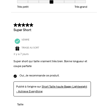
Taille, 4 sur 7, où 1 est égal à Très petit et 7 est égal à Très grand
Très petit
Très grand
5 sur 5 étoiles.
Super Short
VÉRIFIÉ
TIRAGE AU SORT
il y a 7 jours
Super short qui taille vraiment très bien. Bonne longueur et
coupe parfaite
Oui, Je recommande ce produit.
Publié à l'origine sur
Short Taille haute Baggy Lightweight
- Achieve Everything
Taille