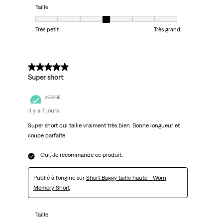
Taille
Taille, 4 sur 7, où 1 est égal à Très petit et 7 est égal à Très grand
Très petit
Très grand
5 sur 5 étoiles.
Super short
VÉRIFIÉ
il y a 7 jours
Super short qui taille vraiment très bien. Bonne longueur et
coupe parfaite
Oui, Je recommande ce produit.
Publié à l'origine sur
Short Baggy taille haute - Worn
Memory Short
Taille