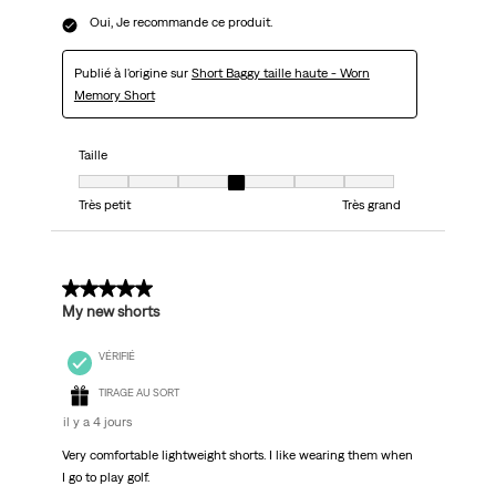
Oui, Je recommande ce produit.
Publié à l'origine sur
Short Baggy taille haute - Worn
Memory Short
Taille
Taille, 4 sur 7, où 1 est égal à Très petit et 7 est égal à Très grand
Très petit
Très grand
5 sur 5 étoiles.
My new shorts
VÉRIFIÉ
TIRAGE AU SORT
il y a 4 jours
Very comfortable lightweight shorts. I like wearing them when
I go to play golf.