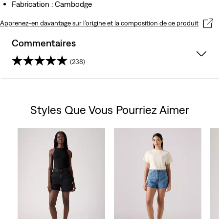
Fabrication : Cambodge
Apprenez-en davantage sur l’origine et la composition de ce produit
Commentaires
(238)
4.6
sur
Styles Que Vous Pourriez Aimer
5
Skip Carousel
étoiles.
238
avis