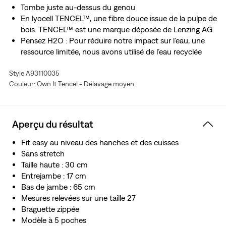
Tombe juste au-dessus du genou
En lyocell TENCEL™, une fibre douce issue de la pulpe de
bois. TENCEL™ est une marque déposée de Lenzing AG.
Pensez H2O : Pour réduire notre impact sur l’eau, une
ressource limitée, nous avons utilisé de l’eau recyclée
dans le processus de fabrication de ce vêtement
Style A93110035
Couleur: Own It Tencel - Délavage moyen
Aperçu du résultat
Fit easy au niveau des hanches et des cuisses
Sans stretch
Taille haute : 30 cm
Entrejambe : 17 cm
Bas de jambe : 65 cm
Mesures relevées sur une taille 27
Braguette zippée
Modèle à 5 poches