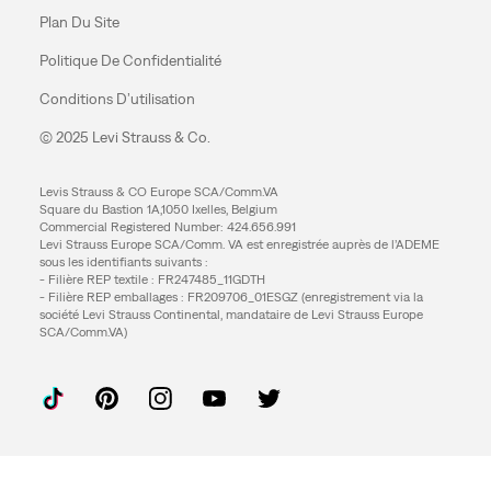
Plan Du Site
Politique De Confidentialité
Conditions D’utilisation
© 2025 Levi Strauss & Co.
Levis Strauss & CO Europe SCA/Comm.VA
Square du Bastion 1A,1050 Ixelles, Belgium
Commercial Registered Number: 424.656.991
Levi Strauss Europe SCA/Comm. VA est enregistrée auprès de l’ADEME
sous les identifiants suivants :
- Filière REP textile : FR247485_11GDTH
- Filière REP emballages : FR209706_01ESGZ (enregistrement via la
société Levi Strauss Continental, mandataire de Levi Strauss Europe
SCA/Comm.VA)