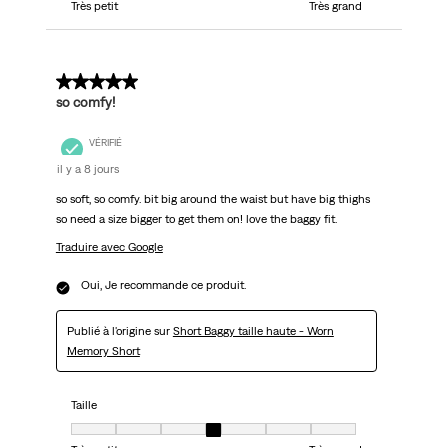
Très petit
Très grand
5 sur 5 étoiles.
so comfy!
VÉRIFIÉ
il y a 8 jours
so soft, so comfy. bit big around the waist but have big thighs
so need a size bigger to get them on! love the baggy fit.
Traduire avec Google
Oui, Je recommande ce produit.
Publié à l'origine sur
Short Baggy taille haute - Worn
Memory Short
Taille
Taille, 4 sur 7, où 1 est égal à Très petit et 7 est égal à Très grand