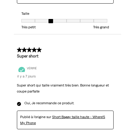
Taille
Taille, 3 sur 7, où 1 est égal à Très petit et 7 est égal à Très grand
Très petit
Très grand
5 sur 5 étoiles.
Super short
VÉRIFIÉ
il y a 7 jours
Super short qui taille vraiment très bien. Bonne longueur et
coupe parfaite
Oui, Je recommande ce produit.
Publié à l'origine sur
Short Baggy taille haute - Where'S
My Phone