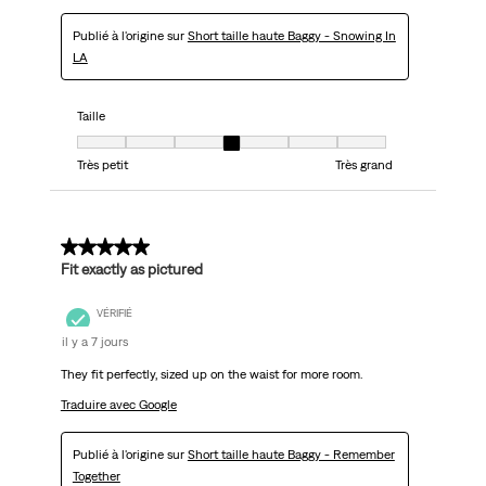
Publié à l'origine sur
Short taille haute Baggy - Snowing In
LA
Taille
Taille, 4 sur 7, où 1 est égal à Très petit et 7 est égal à Très grand
Très petit
Très grand
5 sur 5 étoiles.
Fit exactly as pictured
VÉRIFIÉ
il y a 7 jours
They fit perfectly, sized up on the waist for more room.
Traduire avec Google
Publié à l'origine sur
Short taille haute Baggy - Remember
Together