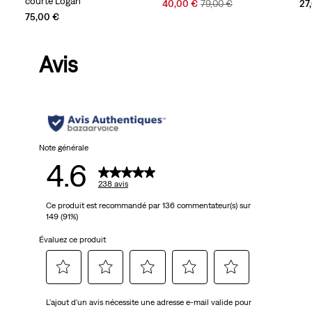
courte Logan
Sale
Original
40,00 €
79,00 €
27
Price
Price
75,00 €
is
was
Avis
Note générale
4.6
238 avis
Ce produit est recommandé par 136 commentateur(s) sur
149 (91%)
Évaluez ce produit
Sélectionnez
Sélectionnez
Sélectionnez
Sélectionnez
Sélectionnez
L'ajout d'un avis nécessite une adresse e-mail valide pour
pour
pour
pour
pour
pour