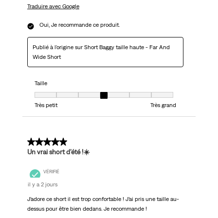
Traduire avec Google
Oui, Je recommande ce produit.
Publié à l'origine sur Short Baggy taille haute - Far And
Wide Short
Taille
Taille, 4 sur 7, où 1 est égal à Très petit et 7 est égal à Très grand
Très petit
Très grand
5 sur 5 étoiles.
Un vrai short d’été !☀️
VÉRIFIÉ
il y a 2 jours
J’adore ce short il est trop confortable ! J’ai pris une taille au-
dessus pour être bien dedans. Je recommande !