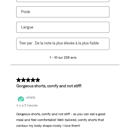
Poids
Langue
1
Trier par
De la note la plus élevée à la plus faible
à
10
1 – 10 sur 238 avis
sur
238
avis.
5 sur 5 étoiles.
Gorgeous shorts, comfy and not stiff!
VÉRIFIÉ
il y a 5 heures
Gorgeous shorts, comfy and not stiff - so you can eat a good
meal and feel comfortable! Well-tailored, comfy shorts that
contour my body shape nicely. I love them!