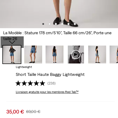
La Modèle : Stature 178 cm/5'10", Taille 66 cm/26", Porte une
taille 26
Lightweight
Short Taille Haute Baggy Lightweight
(238)
Livraison gratuite
pour les membres Red Tab™
Sale
35,00 €
Original
69,00 €
price
Price