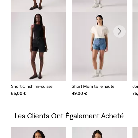
Short Cinch mi-cuisse
Short Mom taille haute
Jo
55,00 €
49,00 €
75
Les Clients Ont Également Acheté
Skip Carousel