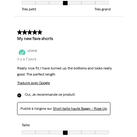
Taille, 4 sur 7, où 1 est égal à Très petit et 7 est égal à Très grand
Très petit
Très grand
5 sur 5 étoiles.
My new fave shorts
VÉRIFIÉ
il y a 7 jours
Really nice fit, I have turned up the bottoms and looks really
good. The perfect length
Traduire avec Google
Oui, Je recommande ce produit.
Publié à l'origine sur
Short taille haute Baggy - Rose Up
Taille
Taille, 4 sur 7, où 1 est égal à Très petit et 7 est égal à Très grand