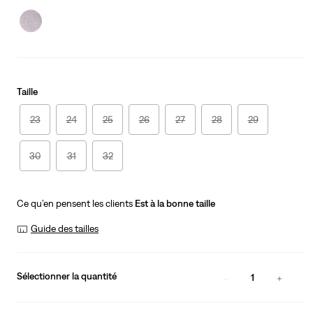
is
Was
Taille
23
24
25
26
27
28
29
30
31
32
Ce qu’en pensent les clients
Est à la bonne taille
Guide des tailles
Sélectionner la quantité
1