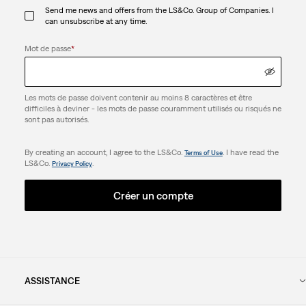
Send me news and offers from the LS&Co. Group of Companies. I
can unsubscribe at any time.
Mot de passe
*
Les mots de passe doivent contenir au moins 8 caractères et être
difficiles à deviner - les mots de passe couramment utilisés ou risqués ne
sont pas autorisés.
By creating an account, I agree to the LS&Co.
. I have read the
Terms of Use
LS&Co.
.
Privacy Policy
Créer un compte
ASSISTANCE