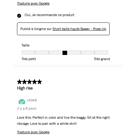
Traduire avec Google
Oui, Je recommande ce produit.
Publié à l'origine sur
Short taille haute Baggy - Rose Up
Taille
Taille, 4 sur 7, où 1 est égal à Très petit et 7 est égal à Très grand
Très petit
Très grand
5 sur 5 étoiles.
High rise
VÉRIFIÉ
il y a 6 jours
Love this. Perfect in color and live the baggy. Sit at the right
ribcage. Love to pair with a white shirt
Traduire avec Google