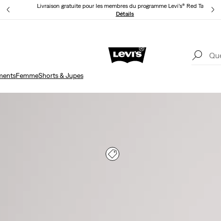
Livraison gratuite pour les membres du programme Levi’s® Red Tab™.
ls
Détails
Livr
Unidays: Les étudiants bénéficient de -20%
Détails
ments
Femme
Shorts & Jupes