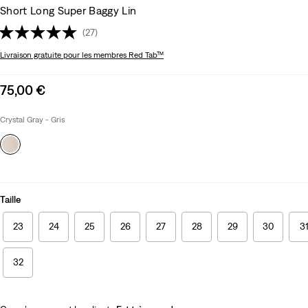
Short Long Super Baggy Lin
(27)
Livraison gratuite
pour les membres Red Tab™
Sale
75,00 €
price
is
Crystal Gray - Gris
Taille
23
24
25
26
27
28
29
30
3
32