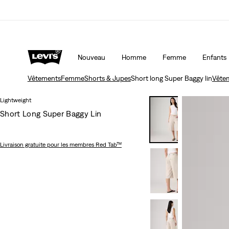
Unidays: Les étudiants bénéficient de -20%
Détai
Nouveau
Homme
Femme
Enfants
Vêtements
Femme
Shorts & Jupes
Short long Super Baggy lin
Vête
Lightweight
Short Long Super Baggy Lin
Livraison gratuite
pour les membres Red Tab™