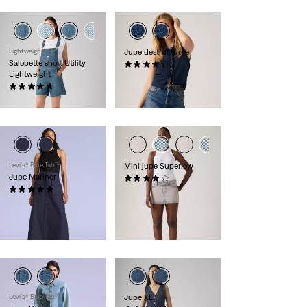
Lightweight
Jupe déstructurée
Salopette short Utility
(10)
Lightweight
65,00 €
(54)
89,00 €
Levi’s® Blue Tab™
Mini jupe Superlow
Jupe Mariner
(14)
(2)
55,00 €
125,00 €
Exclusif aux
membres
Levi’s® Blue Tab™
Jupe XL