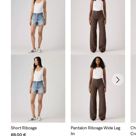
Short Ribcage
Pantalon Ribcage Wide Leg
Ch
lin
Cr
69,00 €