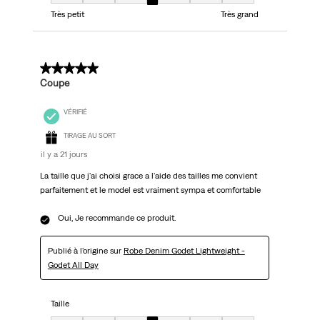
Taille, 4 sur 7, où 1 est égal à Très petit et 7 est égal à Très grand
Très petit
Très grand
5 sur 5 étoiles.
Coupe
VÉRIFIÉ
TIRAGE AU SORT
il y a 21 jours
La taille que j'ai choisi grace a l'aide des tailles me convient
parfaitement et le model est vraiment sympa et comfortable
Oui, Je recommande ce produit.
Publié à l'origine sur
Robe Denim Godet Lightweight -
Godet All Day
Taille