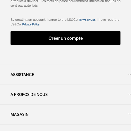
difficiles à deviner - les mots de passe couramment utilisés ou risqués ne
sont pas autorisés.
By creating an account, I agree to the LS&Co.
. I have read the
Terms of Use
LS&Co.
.
Privacy Policy
Créer un compte
ASSISTANCE
A PROPOS DE NOUS
MAGASIN