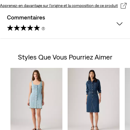
Apprenez-en davantage sur l’origine et la composition de ce produit
Commentaires
(5)
4.8
sur
Styles Que Vous Pourriez Aimer
5
Skip Carousel
étoiles.
5
avis