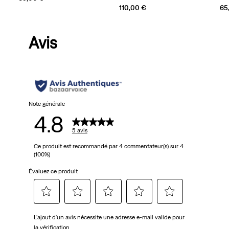
110,00 €
65
Avis
Note générale
4.8
5 avis
Ce produit est recommandé par 4 commentateur(s) sur 4
(100%)
Évaluez ce produit
Sélectionnez
Sélectionnez
Sélectionnez
Sélectionnez
Sélectionnez
L'ajout d'un avis nécessite une adresse e-mail valide pour
pour
pour
pour
pour
pour
la vérification