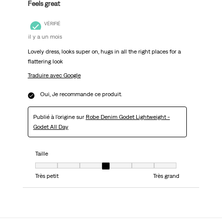
Feels great
VÉRIFIÉ
il y a un mois
Lovely dress, looks super on, hugs in all the right places for a
flattering look
Traduire avec Google
Oui, Je recommande ce produit.
Publié à l'origine sur
Robe Denim Godet Lightweight -
Godet All Day
Taille
Taille, 4 sur 7, où 1 est égal à Très petit et 7 est égal à Très grand
Très petit
Très grand