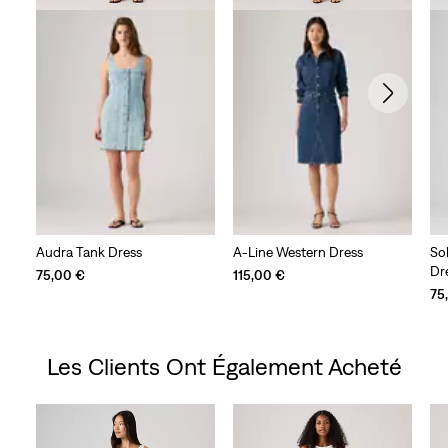
Audra Tank Dress
A-Line Western Dress
Sol
Dr
75,00 €
115,00 €
75
Les Clients Ont Également Acheté
Skip Carousel