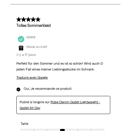
5
avis.
5 sur 5 étoiles.
Tolles Sommerkleid
VÉRIFIÉ
TIRAGE AU SORT
il y a 17 jours
Perfekt für den Sommer und es ist so schön! Wird auch D
jeden Fall eines meiner Lieblingsstücke im Schrank.
Traduire avec Google
Oui, Je recommande ce produit.
Publié à l'origine sur
Robe Denim Godet Lightweight -
Godet All Day
Taille