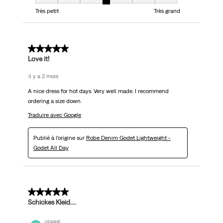
Taille, 4 sur 7, où 1 est égal à Très petit et 7 est égal à Très grand
Très petit
Très grand
5 sur 5 étoiles.
Love it!
il y a 2 mois
A nice dress for hot days. Very well made. I recommend
ordering a size down.
Traduire avec Google
Publié à l'origine sur
Robe Denim Godet Lightweight -
Godet All Day
5 sur 5 étoiles.
Schickes Kleid....
VÉRIFIÉ