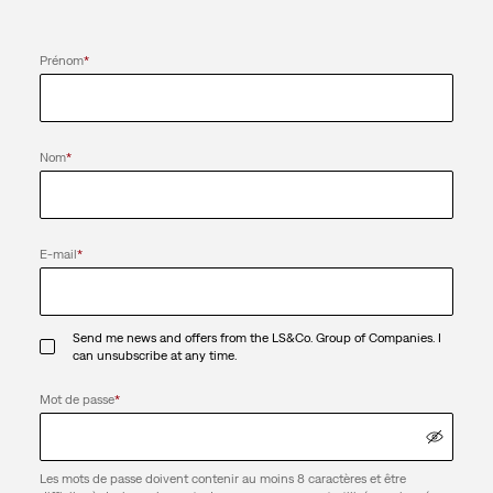
Prénom
*
Nom
*
E-mail
*
Send me news and offers from the LS&Co. Group of Companies. I
can unsubscribe at any time.
Mot de passe
*
Les mots de passe doivent contenir au moins 8 caractères et être