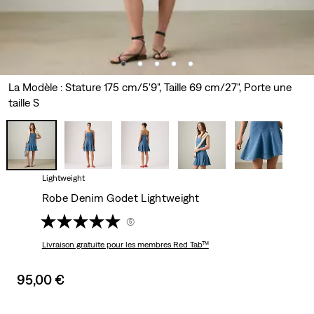
La Modèle : Stature 175 cm/5'9", Taille 69 cm/27", Porte une
taille S
Lightweight
Robe Denim Godet Lightweight
(5)
Livraison gratuite
pour les membres Red Tab™
Sale
95,00 €
price
is