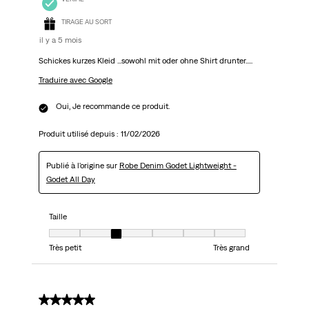
TIRAGE AU SORT
il y a 5 mois
Schickes kurzes Kleid ...sowohl mit oder ohne Shirt drunter.....
Traduire avec Google
Oui, Je recommande ce produit.
Produit utilisé depuis :
11/02/2026
Publié à l'origine sur
Robe Denim Godet Lightweight -
Godet All Day
Taille
Taille, 3 sur 7, où 1 est égal à Très petit et 7 est égal à Très grand
Très petit
Très grand
4 sur 5 étoiles.