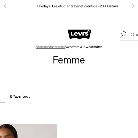
ils
Unidays: Les étudiants bénéficient de -20%
Détails
Politique de livraison et de retours Mise à jour
Détails
Vêtements
Femme
Sweaters & Sweatshirts
Femme
Effacer tout