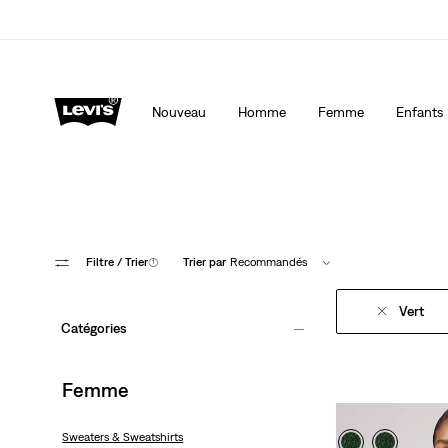
Politique de livraison et de retours Mise à jour
Déta
Nouveau
Homme
Femme
Enfants
Filtre
/ Trier
(1)
Trier par
Recommandés
Vert
Catégories
Femme
Sweaters & Sweatshirts