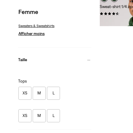
Sweat-shirt 1/4 z
Femme
(45)
Sale
Original
43,00 €
85,00 €
Sweaters & Sweatshirts
Price
Price
is
was
Afficher moins
Taille
Tops
XS
M
L
XS
M
L