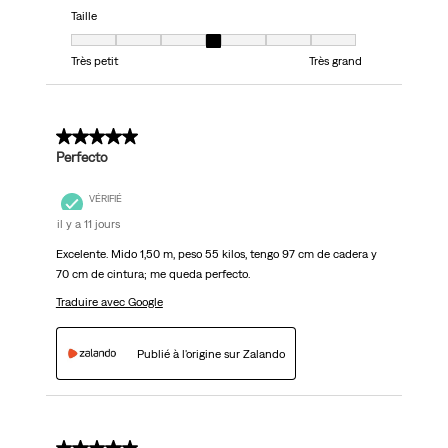
Taille
Taille, 4 sur 7, où 1 est égal à Très petit et 7 est égal à Très grand
Très petit
Très grand
5 sur 5 étoiles.
Perfecto
VÉRIFIÉ
il y a 11 jours
Excelente. Mido 1,50 m, peso 55 kilos, tengo 97 cm de cadera y
70 cm de cintura; me queda perfecto.
Traduire avec Google
Publié à l'origine sur Zalando