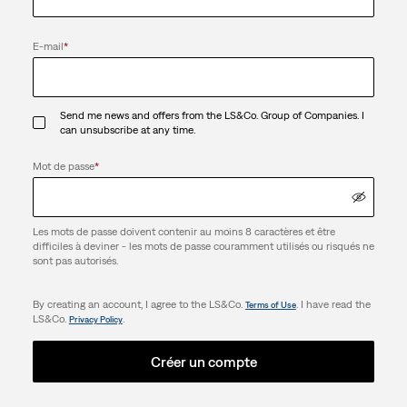
E-mail
*
Send me news and offers from the LS&Co. Group of Companies. I
can unsubscribe at any time.
Mot de passe
*
Les mots de passe doivent contenir au moins 8 caractères et être
difficiles à deviner - les mots de passe couramment utilisés ou risqués ne
sont pas autorisés.
By creating an account, I agree to the LS&Co.
. I have read the
Terms of Use
LS&Co.
.
Privacy Policy
Créer un compte