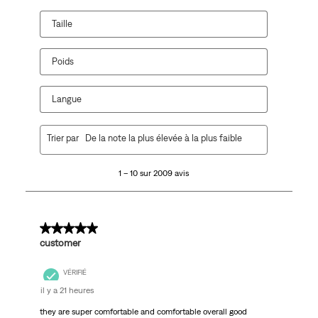
Taille
Poids
Langue
1
Trier par
De la note la plus élevée à la plus faible
à
10
1 – 10 sur 2009 avis
sur
2009
avis.
5 sur 5 étoiles.
customer
VÉRIFIÉ
il y a 21 heures
they are super comfortable and comfortable overall good