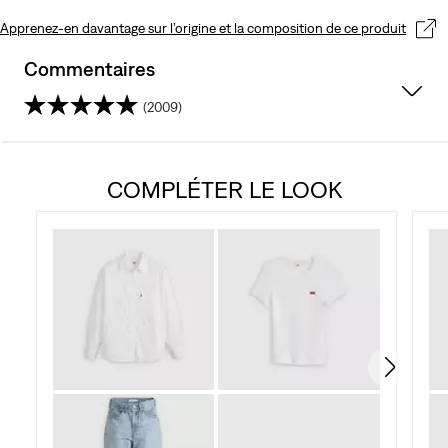
Apprenez-en davantage sur l’origine et la composition de ce produit
Commentaires
(2009)
4.5
sur
COMPLÉTER LE LOOK
5
étoiles.
2009
avis