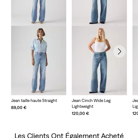
Jean taille haute Straight
Jean Cinch Wide Leg
Je
Lightweight
Li
89,00 €
120,00 €
12
Les Clients Ont Également Acheté