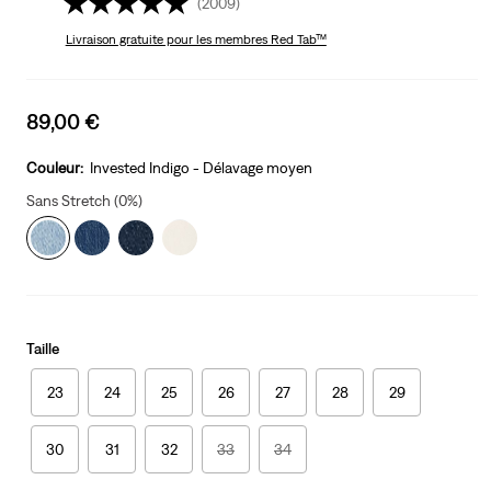
(2009)
Livraison gratuite
pour les membres Red Tab™
Sale
89,00 €
price
is
Couleur:
Invested Indigo - Délavage moyen
Sans Stretch (0%)
Taille
23
24
25
26
27
28
29
30
31
32
33
34