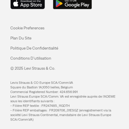
Cookie Preferences
Plan Du Site
Politique De Confidentialité
Conditions D’utilisation
© 2025 Levi Strauss & Co.
Levis Strauss & CO Europe SCA/Comm.VA
Square du Bastion 1A,1050 Ixelles, Belgium
Commercial Registered Number: 424.656.991
Levi Strauss Europe SCA/Comm. VA est enregistrée auprès de l’ADEME
sous les identifiants suivants :
- Filière REP textile : FR247485_11GDTH
- Filière REP emballages : FR209706_01ESGZ (enregistrement via la
société Levi Strauss Continental, mandataire de Levi Strauss Europe
SCA/Comm.VA)