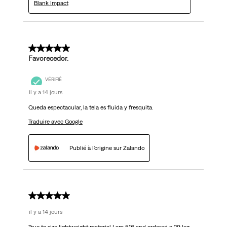
Blank Impact
5 sur 5 étoiles.
Favorecedor.
VÉRIFIÉ
il y a 14 jours
Queda espectacular, la tela es fluida y fresquita.
Traduire avec Google
Publié à l'origine sur Zalando
5 sur 5 étoiles.
il y a 14 jours
True to size lightweight material I am 5”6 and ordered a 29 leg