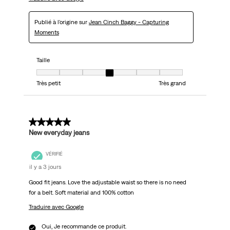
Publié à l'origine sur
Jean Cinch Baggy - Capturing
Moments
Taille
Taille, 4 sur 7, où 1 est égal à Très petit et 7 est égal à Très grand
Très petit
Très grand
5 sur 5 étoiles.
New everyday jeans
VÉRIFIÉ
il y a 3 jours
Good fit jeans. Love the adjustable waist so there is no need
for a belt. Soft material and 100% cotton
Traduire avec Google
Oui, Je recommande ce produit.