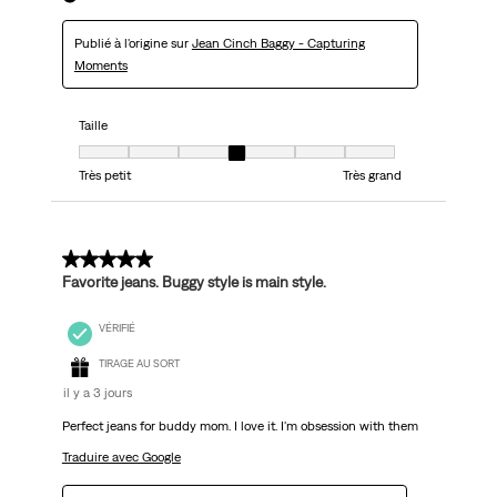
Publié à l'origine sur
Jean Cinch Baggy - Capturing
Moments
Taille
Taille, 4 sur 7, où 1 est égal à Très petit et 7 est égal à Très grand
Très petit
Très grand
5 sur 5 étoiles.
Favorite jeans. Buggy style is main style.
VÉRIFIÉ
TIRAGE AU SORT
il y a 3 jours
Perfect jeans for buddy mom. I love it. I'm obsession with them
Traduire avec Google