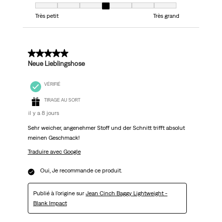
Taille, 4 sur 7, où 1 est égal à Très petit et 7 est égal à Très grand
Très petit
Très grand
5 sur 5 étoiles.
Neue Lieblingshose
VÉRIFIÉ
TIRAGE AU SORT
il y a 8 jours
Sehr weicher, angenehmer Stoff und der Schnitt trifft absolut
meinen Geschmack!
Traduire avec Google
Oui, Je recommande ce produit.
Publié à l'origine sur
Jean Cinch Baggy Lightweight -
Blank Impact