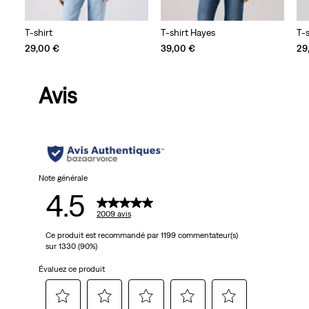
T-shirt
T-shirt Hayes
T-
29,00 €
39,00 €
29
Avis
Note générale
4.5
2009 avis
Ce produit est recommandé par 1199 commentateur(s)
sur 1330 (90%)
Évaluez ce produit