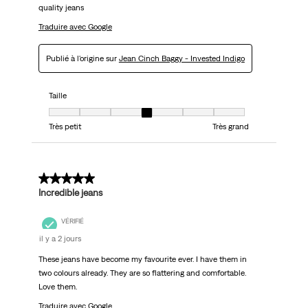
quality jeans
Traduire avec Google
Publié à l'origine sur
Jean Cinch Baggy - Invested Indigo
Taille
Taille, 4 sur 7, où 1 est égal à Très petit et 7 est égal à Très grand
Très petit
Très grand
5 sur 5 étoiles.
Incredible jeans
VÉRIFIÉ
il y a 2 jours
These jeans have become my favourite ever. I have them in
two colours already. They are so flattering and comfortable.
Love them.
Traduire avec Google