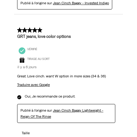
Publié à l'origine sur
Jean Cinch Baggy - Invested Indigo
5 sur 5 étoiles.
GRT jeans, love color options
VÉRIFIÉ
TIRAGE AU SORT
il y a 6 jours
Great. Love cinch. want W option in more sizes (34 & 36)
Traduire avec Google
Oui, Je recommande ce produit.
Publié à l'origine sur
Jean Cinch Baggy Lightweight -
Reign Of The Rinse
Taille