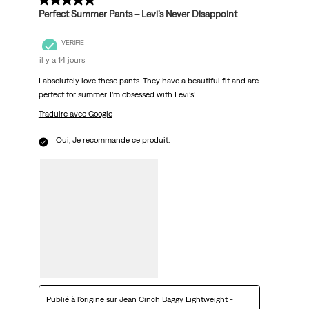
5 sur 5 étoiles.
Perfect Summer Pants – Levi’s Never Disappoint
VÉRIFIÉ
il y a 14 jours
I absolutely love these pants. They have a beautiful fit and are
perfect for summer. I’m obsessed with Levi’s!
Traduire avec Google
Oui, Je recommande ce produit.
Publié à l'origine sur
Jean Cinch Baggy Lightweight -