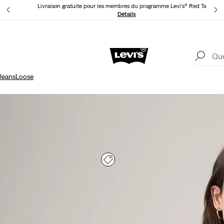
Livraison gratuite pour les membres du programme Levi’s® Red Tab™.
ls
Détails
Livr
Unidays: Les étudiants bénéficient de -20%
Détails
Jeans
Loose