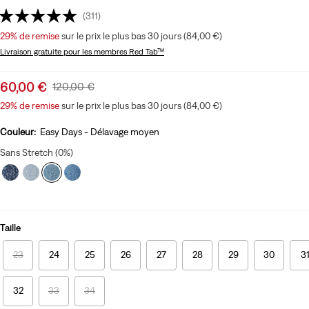
(311)
29%
de remise
sur le prix le plus bas 30 jours (84,00 €)
Livraison gratuite
pour les membres Red Tab™
Sale
60,00 €
Original
120,00 €
price
Price
29%
de remise
sur le prix le plus bas 30 jours (84,00 €)
is
Was
Couleur:
Easy Days - Délavage moyen
Sans Stretch (0%)
Taille
23
24
25
26
27
28
29
30
3
32
33
34