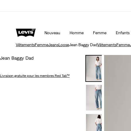
Unidays: Les étudiants bénéficient de -20%
Détai
Nouveau
Homme
Femme
Enfants
Vêtements
Femme
Jeans
Loose
Jean Baggy Dad
Vêtements
Femme
Jean Baggy Dad
Livraison gratuite
pour les membres Red Tab™