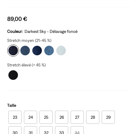
Sale
89,00 €
price
is
Couleur:
Darkest Sky - Délavage foncé
Stretch moyen (21-45 %)
Stretch élevé (> 45 %)
Taille
23
24
25
26
27
28
29
30
31
32
33
34