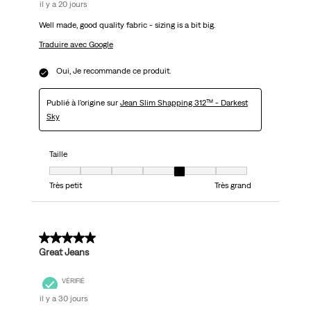
il y a 20 jours
Well made, good quality fabric - sizing is a bit big.
Traduire avec Google
Oui, Je recommande ce produit.
Publié à l'origine sur
Jean Slim Shapping 312™ - Darkest
Sky
Taille
Taille, 5 sur 7, où 1 est égal à Très petit et 7 est égal à Très grand
Très petit
Très grand
5 sur 5 étoiles.
Great Jeans
VÉRIFIÉ
il y a 30 jours