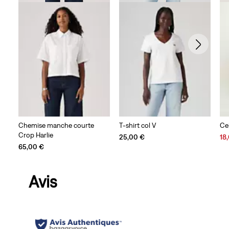
Chemise manche courte
T-shirt col V
Ce
Crop Harlie
Sal
25,00 €
18
Pri
65,00 €
is
Avis