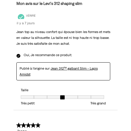
Mon avis sur le Levi's 312 shaping slim
VÉRIFIÉ
il y a 7 jours
Jean top au niveau confort qui épouse bien les formes et mets
en valeur la silhouette. La taille est ni trop haute ni trop basse.
Je suis très satisfaite de mon achat.
Oui, Je recommande ce produit.
Publié à l'origine sur
Jean 312™ galbant Slim - Lapis
Amidst
Taille
Taille, 4 sur 7, où 1 est égal à Très petit et 7 est égal à Très grand
Très petit
Très grand
5 sur 5 étoiles.