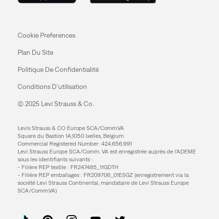
Cookie Preferences
Plan Du Site
Politique De Confidentialité
Conditions D’utilisation
© 2025 Levi Strauss & Co.
Levis Strauss & CO Europe SCA/Comm.VA
Square du Bastion 1A,1050 Ixelles, Belgium
Commercial Registered Number: 424.656.991
Levi Strauss Europe SCA/Comm. VA est enregistrée auprès de l’ADEME
sous les identifiants suivants :
- Filière REP textile : FR247485_11GDTH
- Filière REP emballages : FR209706_01ESGZ (enregistrement via la
société Levi Strauss Continental, mandataire de Levi Strauss Europe
SCA/Comm.VA)