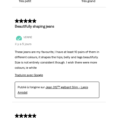
Très petit
Très grand
5 sur 5 étoiles.
Beautifully shaping jeans
VÉRIFIÉ
il y a 5 jours
These jeans are my favourite, I have at least 10 pairs of them in
different colours, it shapes the hips, belly and legs beautifully.
Size is not entirely consistent though. I wish there were more
colours, ie white
Traduire avec Google
Publié à l'origine sur
Jean 312™ galbant Slim - Lapis
Amidst
5 sur 5 étoiles.