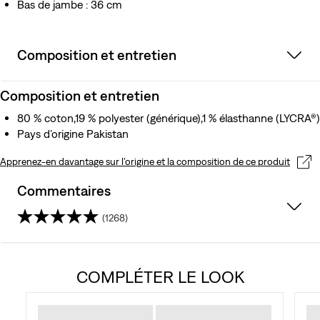
Bas de jambe : 36 cm
Composition et entretien
Composition et entretien
80 % coton,19 % polyester (générique),1 % élasthanne (LYCRA®)
Pays d’origine Pakistan
Apprenez-en davantage sur l’origine et la composition de ce produit
Commentaires
(1268)
4.3
sur
COMPLÉTER LE LOOK
5
étoiles.