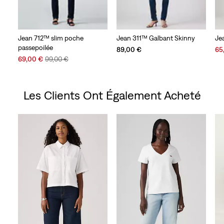
Jean 712™ slim poche
Jean 311™ Galbant Skinny
Je
passepoilée
Sal
89,00 €
65
Sale
Original
Pri
69,00 €
99,00 €
Price
Price
is
is
was
Les Clients Ont Également Acheté
Skip Carousel