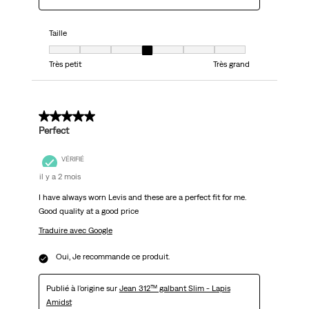
Taille
Taille, 4 sur 7, où 1 est égal à Très petit et 7 est égal à Très grand
Très petit
Très grand
5 sur 5 étoiles.
Perfect
VÉRIFIÉ
il y a 2 mois
I have always worn Levis and these are a perfect fit for me.
Good quality at a good price
Traduire avec Google
Oui, Je recommande ce produit.
Publié à l'origine sur
Jean 312™ galbant Slim - Lapis
Amidst