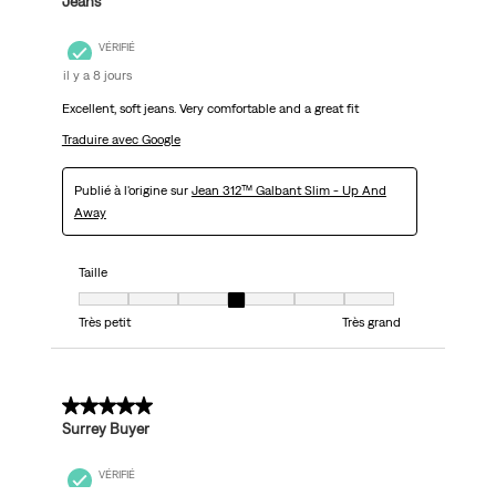
Jeans
VÉRIFIÉ
il y a 8 jours
Excellent, soft jeans. Very comfortable and a great fit
Traduire avec Google
Publié à l'origine sur
Jean 312™ Galbant Slim - Up And
Away
Taille
Taille, 4 sur 7, où 1 est égal à Très petit et 7 est égal à Très grand
Très petit
Très grand
5 sur 5 étoiles.
Surrey Buyer
VÉRIFIÉ