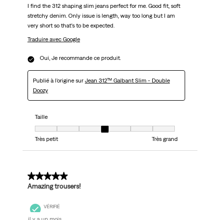
I find the 312 shaping slim jeans perfect for me. Good fit, soft
stretchy denim. Only issue is length, way too long but I am
very short so that’s to be expected.
Traduire avec Google
Oui, Je recommande ce produit.
Publié à l'origine sur
Jean 312™ Galbant Slim - Double
Doozy
Taille
Taille, 4 sur 7, où 1 est égal à Très petit et 7 est égal à Très grand
Très petit
Très grand
5 sur 5 étoiles.
Amazing trousers!
VÉRIFIÉ
il y a un mois