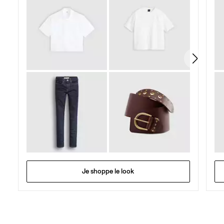
1268
avis
Je shoppe le look