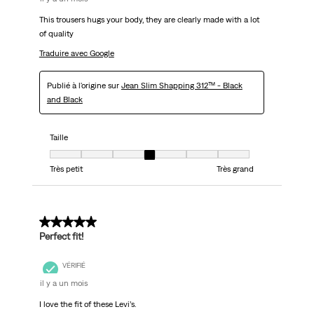
This trousers hugs your body, they are clearly made with a lot
of quality
Traduire avec Google
Publié à l'origine sur
Jean Slim Shapping 312™ - Black
and Black
Taille
Taille, 4 sur 7, où 1 est égal à Très petit et 7 est égal à Très grand
Très petit
Très grand
5 sur 5 étoiles.
Perfect fit!
VÉRIFIÉ
il y a un mois
I love the fit of these Levi’s.