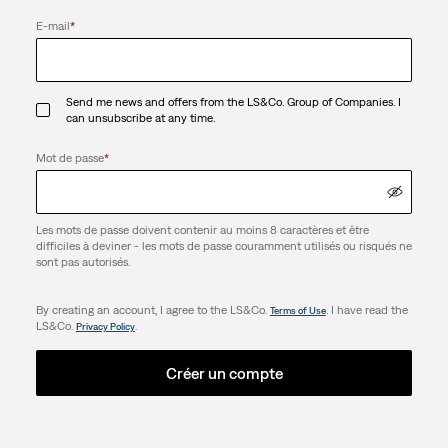
E-mail
*
Send me news and offers from the LS&Co. Group of Companies. I
can unsubscribe at any time.
Mot de passe
*
Les mots de passe doivent contenir au moins 8 caractères et être
difficiles à deviner - les mots de passe couramment utilisés ou risqués ne
sont pas autorisés.
By creating an account, I agree to the LS&Co.
. I have read the
Terms of Use
LS&Co.
.
Privacy Policy
Créer un compte