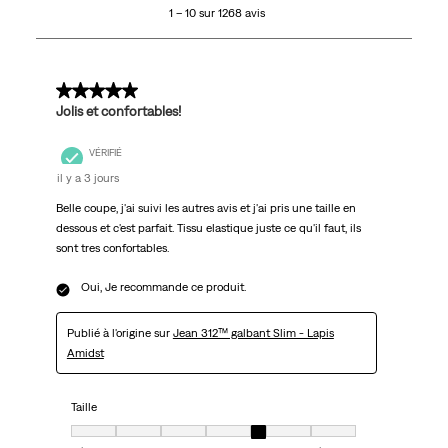
1 – 10 sur 1268 avis
sur
1268
avis.
5 sur 5 étoiles.
Jolis et confortables!
VÉRIFIÉ
il y a 3 jours
Belle coupe, j'ai suivi les autres avis et j'ai pris une taille en
dessous et c'est parfait. Tissu elastique juste ce qu'il faut, ils
sont tres confortables.
Oui, Je recommande ce produit.
Publié à l'origine sur
Jean 312™ galbant Slim - Lapis
Amidst
Taille
Taille, 5 sur 7, où 1 est égal à Très petit et 7 est égal à Très grand