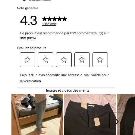
Note générale
4.3
1268 avis
Ce produit est recommandé par 822 commentateur(s) sur
955 (86%)
Évaluez ce produit
Sélectionnez
Sélectionnez
Sélectionnez
Sélectionnez
Sélectionnez
L'ajout d'un avis nécessite une adresse e-mail valide pour
pour
pour
pour
pour
pour
la vérification
attribuer
attribuer
attribuer
attribuer
attribuer
1 étoile
2 étoiles
3 étoiles
4 étoiles
5 étoiles
Images et vidéos des clients
à
à
à
à
à
l'article.
l'article.
l'article.
l'article.
l'article.
Cette
Cette
Cette
Cette
Cette
action
action
action
action
action
Suivan
ouvrira
ouvrira
ouvrira
ouvrira
ouvrira
le
le
le
le
le