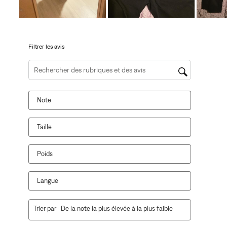
formulaire
formulaire
formulaire
formulaire
formulaire
de
de
de
de
de
soumission.
soumission.
soumission.
soumission.
soumission.
Filtrer les avis
Zone de recherche de sujet et d'avis
Note
Taille
Poids
Langue
1
Trier par
De la note la plus élevée à la plus faible
à
10