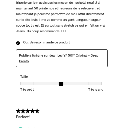
friperie car je n avais pas les moyen de l achetai neuf. J ai
maintenant 50 printemps et heureuse de le retrouver . et
maintenant je peux me permettre de me l offrir directement
sur le site levis. Il me va comme un gant. Longueur largeur
couoe tout y est. Et surtout sans stretch ce qui en fait un vrai
Jeans . du coup recommande +++
Oui, Je recommande ce produit.
Publié à l'origine sur
Jean Levi's® 501® Original - Deep
Breath
Taille
Taille, 4 sur 7, où 1 est égal à Très petit et 7 est égal à Très grand
Très petit
Très grand
5 sur 5 étoiles.
Perfect!