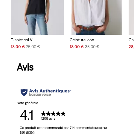
T-shirt col V
Ceinture Icon
Ca
Sale
Original
Sale
Original
Sal
13,00 €
25,00 €
18,00 €
35,00 €
28
Price
Price
Price
Price
Pri
is
was
is
was
is
Avis
Note générale
4.1
1208 avis
Ce produit est recommandé par 714 commentateur(s) sur
861 (83%)