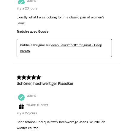
VÉRIFIÉ
il y a 20 jours
Exactly what I was looking for in a classic pair of women's
Levis!
Traduire avec Google
Publié à l'origine sur
Jean Levi's® 501® Original - Deep
Breath
5 sur 5 étoiles.
Schöner, hochwertiger Klassiker
VÉRIFIÉ
TIRAGE AU SORT
il y a 22 jours
Sehr schöne und qualitativ hochwertige Jeans. Würde ich
wieder kaufen!