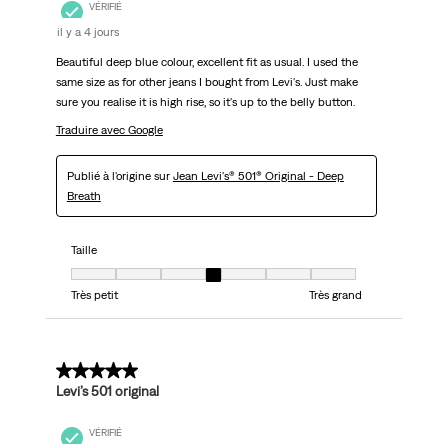
VÉRIFIÉ
il y a 4 jours
Beautiful deep blue colour, excellent fit as usual. I used the
same size as for other jeans I bought from Levi's. Just make
sure you realise it is high rise, so it's up to the belly button.
Traduire avec Google
Publié à l'origine sur
Jean Levi's® 501® Original - Deep
Breath
Taille
Taille, 4 sur 7, où 1 est égal à Très petit et 7 est égal à Très grand
Très petit
Très grand
5 sur 5 étoiles.
Levi’s 501 original
VÉRIFIÉ