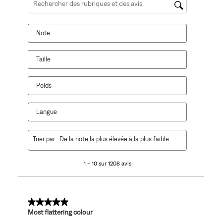
Zone de recherche de sujet et d'avis
Note
Taille
Poids
Langue
1
Trier par
De la note la plus élevée à la plus faible
à
10
1 – 10 sur 1208 avis
sur
1208
avis.
5 sur 5 étoiles.
Most flattering colour