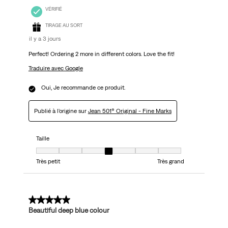
VÉRIFIÉ
TIRAGE AU SORT
il y a 3 jours
Perfect! Ordering 2 more in different colors. Love the fit!
Traduire avec Google
Oui, Je recommande ce produit.
Publié à l'origine sur
Jean 501® Original - Fine Marks
Taille
Taille, 4 sur 7, où 1 est égal à Très petit et 7 est égal à Très grand
Très petit
Très grand
5 sur 5 étoiles.
Beautiful deep blue colour