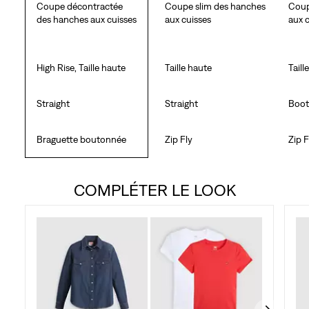
Coupe décontractée
Coupe slim des hanches
Coup
des hanches aux cuisses
aux cuisses
aux 
High Rise, Taille haute
Taille haute
Taill
Straight
Straight
Boot
Braguette boutonnée
Zip Fly
Zip F
COMPLÉTER LE LOOK