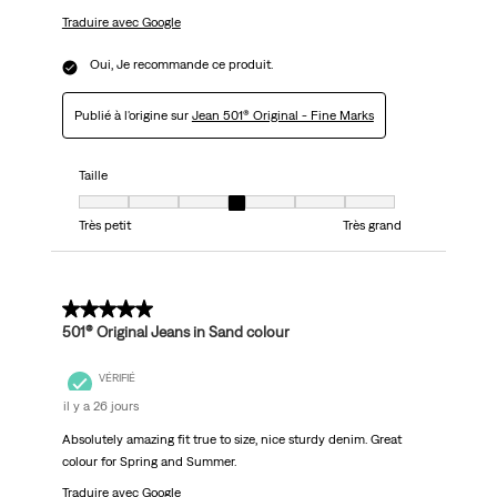
Traduire avec Google
Oui, Je recommande ce produit.
Publié à l'origine sur
Jean 501® Original - Fine Marks
Taille
Taille, 4 sur 7, où 1 est égal à Très petit et 7 est égal à Très grand
Très petit
Très grand
5 sur 5 étoiles.
501® Original Jeans in Sand colour
VÉRIFIÉ
il y a 26 jours
Absolutely amazing fit true to size, nice sturdy denim. Great
colour for Spring and Summer.
Traduire avec Google