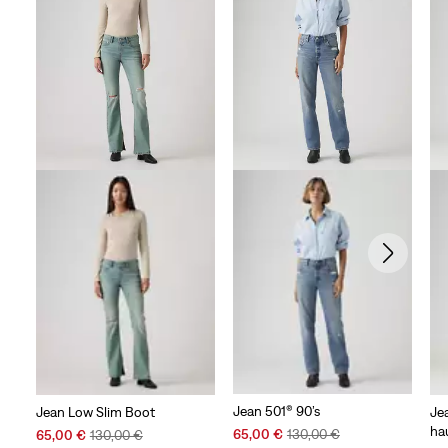
Jean 501® 90’s
Jean Low Slim Boot
Jea
ha
Sale
Original
Sale
Original
65,00 €
130,00 €
65,00 €
130,00 €