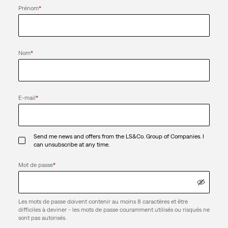
Prénom
*
Nom
*
E-mail
*
Send me news and offers from the LS&Co. Group of Companies. I
can unsubscribe at any time.
Mot de passe
*
Les mots de passe doivent contenir au moins 8 caractères et être
difficiles à deviner - les mots de passe couramment utilisés ou risqués ne
sont pas autorisés.