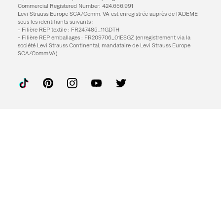
Commercial Registered Number: 424.656.991
Levi Strauss Europe SCA/Comm. VA est enregistrée auprès de l’ADEME
sous les identifiants suivants :
- Filière REP textile : FR247485_11GDTH
- Filière REP emballages : FR209706_01ESGZ (enregistrement via la
société Levi Strauss Continental, mandataire de Levi Strauss Europe
SCA/Comm.VA)