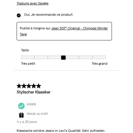
Traduire avec Google
Oui, Je recommande ce produit.
Publié à l'origine sur
Jean 501® Original - Chipped Winter
Twig
Taille
Taille, 4 sur 7, où 1 est égal à Très petit et 7 est égal à Très grand
Très petit
Très grand
5 sur 5 étoiles.
Stylischer Klassiker
VÉRIFIÉ
TIRAGE AU SORT
il y a 22 jours
Klassische schöne Jeans in Levi’s Qualität. Sehr zufrieden.