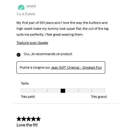
VÉRIFIÉ
il y a 3 jours
My first pair of 501 jeans and I love the way the buttons and
high waist make my tummy look super flat, the cut of the leg
suits me perfectly. I feel great wearing them.
Traduire avec Google
Oui, Je recommande ce produit.
Publié à l'origine sur
Jean 501® Original - Smoked Pun
Taille
Taille, 4 sur 7, où 1 est égal à Très petit et 7 est égal à Très grand
Très petit
Très grand
5 sur 5 étoiles.
Love the fit!