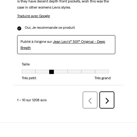
is they have decent depth front pockets, wish this was the
case in other womens Levis styles.
Traduire avec Google
Oui, Je recommande ce produit.
Publié à l'origine sur
Jean Levi's® 501® Original - Deep
Breath
Taille
Taille, 3 sur 7, où 1 est égal à Très petit et 7 est égal à Très grand
Très petit
Très grand
1 – 10 sur 1208 avis
Précédentavis
Suivant
avis