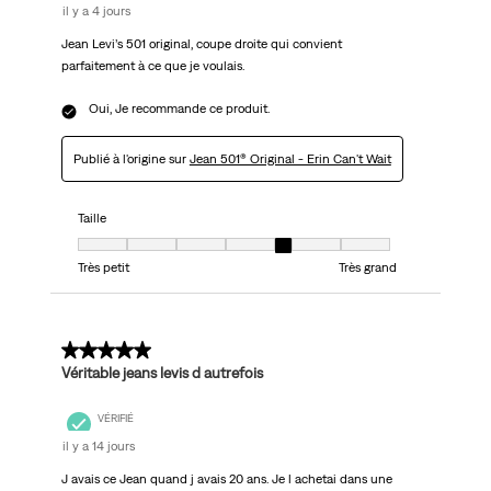
il y a 4 jours
Jean Levi’s 501 original, coupe droite qui convient
parfaitement à ce que je voulais.
Oui, Je recommande ce produit.
Publié à l'origine sur
Jean 501® Original - Erin Can't Wait
Taille
Taille, 5 sur 7, où 1 est égal à Très petit et 7 est égal à Très grand
Très petit
Très grand
5 sur 5 étoiles.
Véritable jeans levis d autrefois
VÉRIFIÉ
il y a 14 jours
J avais ce Jean quand j avais 20 ans. Je l achetai dans une