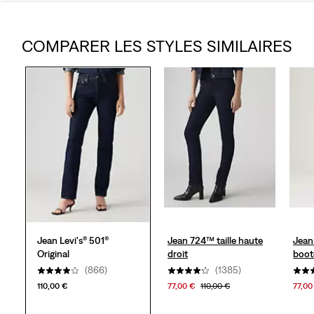
sur
COMPARER LES STYLES SIMILAIRES
5
étoiles.
1208
avis
Jean Levi's® 501®
Jean 724™ taille haute
Jean
Original
droit
boot
(866)
(1385)
110,00 €
77,00 €
110,00 €
77,00